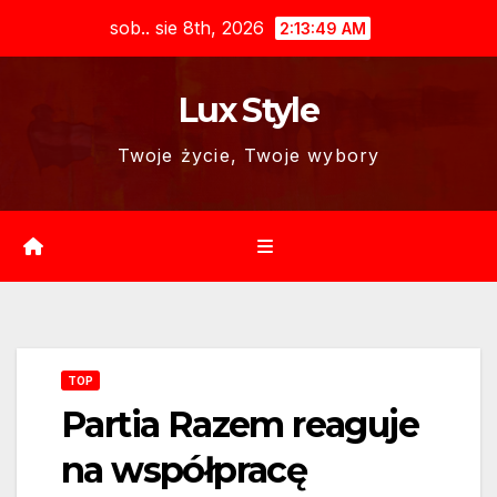
Skip
sob.. sie 8th, 2026
2:13:50 AM
to
content
Lux Style
Twoje życie, Twoje wybory
TOP
Partia Razem reaguje
na współpracę