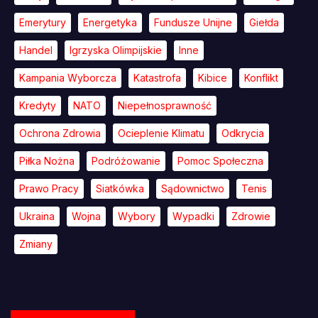
Emerytury
Energetyka
Fundusze Unijne
Giełda
Handel
Igrzyska Olimpijskie
Inne
Kampania Wyborcza
Katastrofa
Kibice
Konflikt
Kredyty
NATO
Niepełnosprawność
Ochrona Zdrowia
Ocieplenie Klimatu
Odkrycia
Piłka Nożna
Podróżowanie
Pomoc Społeczna
Prawo Pracy
Siatkówka
Sądownictwo
Tenis
Ukraina
Wojna
Wybory
Wypadki
Zdrowie
Zmiany