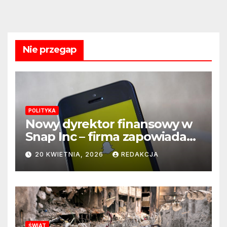
Nie przegap
POLITYKA
Nowy dyrektor finansowy w
Snap Inc – firma zapowiada
zmianę na kluczowym
20 KWIETNIA, 2026
REDAKCJA
stanowisku
ŚWIAT