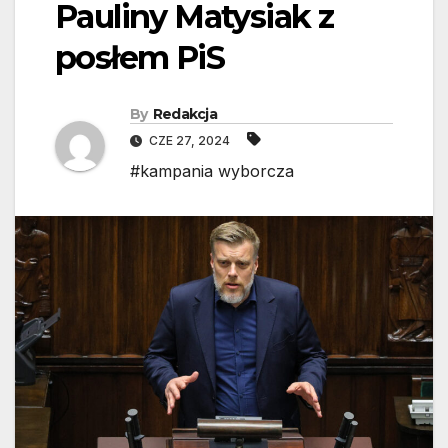
Pauliny Matysiak z
posłem PiS
By
Redakcja
CZE 27, 2024
#kampania wyborcza