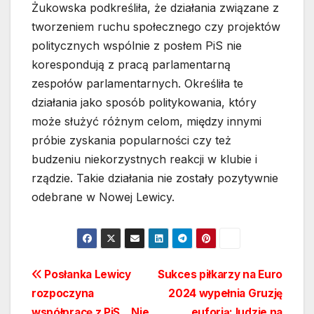
Żukowska podkreśliła, że działania związane z
tworzeniem ruchu społecznego czy projektów
politycznych wspólnie z posłem PiS nie
korespondują z pracą parlamentarną
zespołów parlamentarnych. Określiła te
działania jako sposób politykowania, który
może służyć różnym celom, między innymi
próbie zyskania popularności czy też
budzeniu niekorzystnych reakcji w klubie i
rządzie. Takie działania nie zostały pozytywnie
odebrane w Nowej Lewicy.
Nawigacja
Posłanka Lewicy
Sukces piłkarzy na Euro
rozpoczyna
2024 wypełnia Gruzję
wpisu
współpracę z PiS. „Nie
euforią: ludzie na