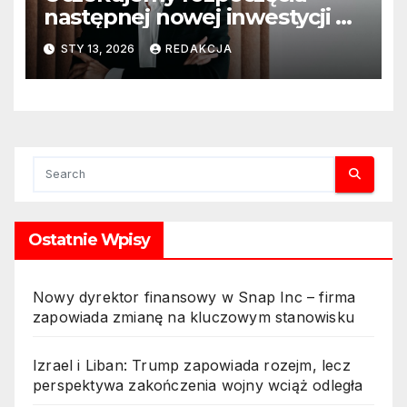
następnej nowej inwestycji w
ciągu najbliższego półrocza
STY 13, 2026
REDAKCJA
Ostatnie Wpisy
Nowy dyrektor finansowy w Snap Inc – firma
zapowiada zmianę na kluczowym stanowisku
Izrael i Liban: Trump zapowiada rozejm, lecz
perspektywa zakończenia wojny wciąż odległa