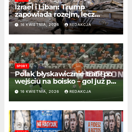
Izrael i Liban: Trump
zapowiada rozejm, lecz
perspektywa zakończenia
16 KWIETNIA, 2026
REDAKCJA
wojny wciąż odległa
SPORT
Polak błyskawicznie trafił po
wejściu na boisko – gol już po
22 sekundach!
16 KWIETNIA, 2026
REDAKCJA