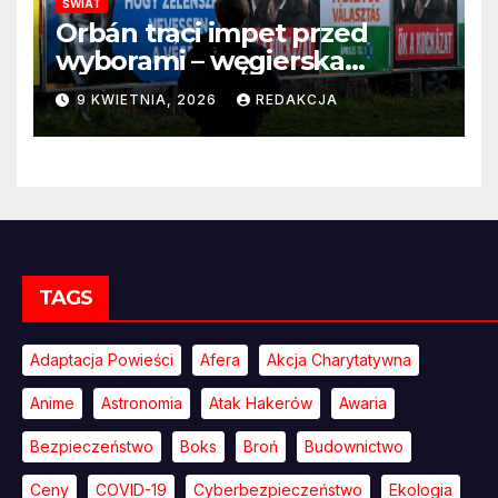
ŚWIAT
Orbán traci impet przed
wyborami – węgierska
propaganda przestaje
9 KWIETNIA, 2026
REDAKCJA
przekonywać
TAGS
Adaptacja Powieści
Afera
Akcja Charytatywna
Anime
Astronomia
Atak Hakerów
Awaria
Bezpieczeństwo
Boks
Broń
Budownictwo
Ceny
COVID-19
Cyberbezpieczeństwo
Ekologia