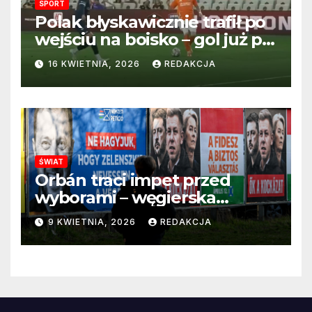
SPORT
Polak błyskawicznie trafił po
wejściu na boisko – gol już po
22 sekundach!
16 KWIETNIA, 2026
REDAKCJA
ŚWIAT
Orbán traci impet przed
wyborami – węgierska
propaganda przestaje
9 KWIETNIA, 2026
REDAKCJA
przekonywać