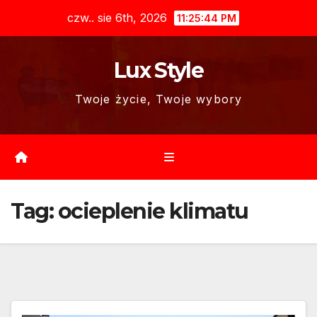
Skip
czw.. sie 6th, 2026
11:25:45 PM
to
content
Lux Style
Twoje życie, Twoje wybory
Tag:
ocieplenie klimatu