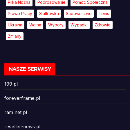
Piłka Nożna
Podróżowanie
Pomoc Społeczna
Prawo Pracy
Siatkówka
Sądownictwo
Tenis
Ukraina
Wojna
Wybory
Wypadki
Zdrowie
Zmiany
NASZE SERWISY
199.pl
foreverframe.pl
ram.net.pl
reseller-news.pl