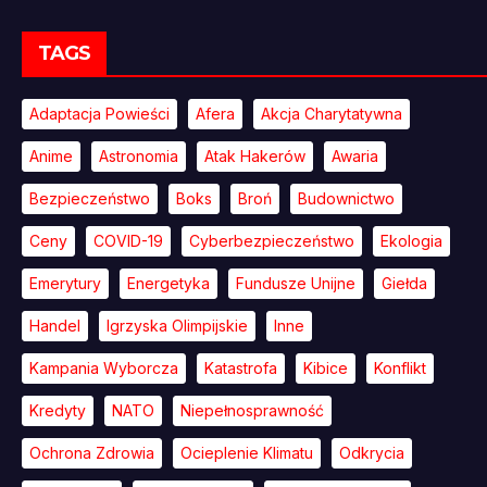
TAGS
Adaptacja Powieści
Afera
Akcja Charytatywna
Anime
Astronomia
Atak Hakerów
Awaria
Bezpieczeństwo
Boks
Broń
Budownictwo
Ceny
COVID-19
Cyberbezpieczeństwo
Ekologia
Emerytury
Energetyka
Fundusze Unijne
Giełda
Handel
Igrzyska Olimpijskie
Inne
Kampania Wyborcza
Katastrofa
Kibice
Konflikt
Kredyty
NATO
Niepełnosprawność
Ochrona Zdrowia
Ocieplenie Klimatu
Odkrycia