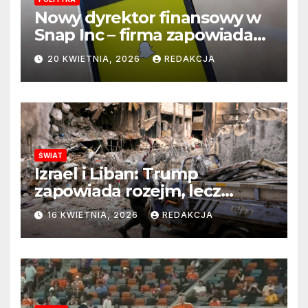
Nowy dyrektor finansowy w
Snap Inc – firma zapowiada
zmianę na kluczowym
20 KWIETNIA, 2026
REDAKCJA
stanowisku
ŚWIAT
Izrael i Liban: Trump
zapowiada rozejm, lecz
perspektywa zakończenia
16 KWIETNIA, 2026
REDAKCJA
wojny wciąż odległa