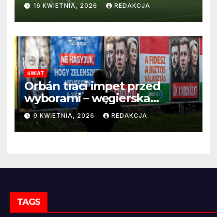
22 sekundach!
16 KWIETNIA, 2026
REDAKCJA
ŚWIAT
Orbán traci impet przed
wyborami – węgierska
propaganda przestaje
9 KWIETNIA, 2026
REDAKCJA
przekonywać
TAGS