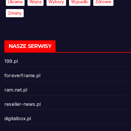
Ukraina
Wojna
Wybory
Wypadki
Zdrowie
Zmiany
NASZE SERWISY
199.pl
foreverframe.pl
ram.net.pl
reseller-news.pl
digitalbox.pl