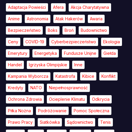
Adaptacja Powieści
Afera
Akcja Charytatywna
Anime
Astronomia
Atak Hakerów
Awaria
Bezpieczeństwo
Boks
Broń
Budownictwo
Ceny
COVID-19
Cyberbezpieczeństwo
Ekologia
Emerytury
Energetyka
Fundusze Unijne
Giełda
Handel
Igrzyska Olimpijskie
Inne
Kampania Wyborcza
Katastrofa
Kibice
Konflikt
Kredyty
NATO
Niepełnosprawność
Ochrona Zdrowia
Ocieplenie Klimatu
Odkrycia
Piłka Nożna
Podróżowanie
Pomoc Społeczna
Prawo Pracy
Siatkówka
Sądownictwo
Tenis