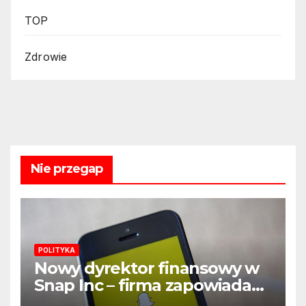
TOP
Zdrowie
Nie przegap
POLITYKA
Nowy dyrektor finansowy w
Snap Inc – firma zapowiada
zmianę na kluczowym