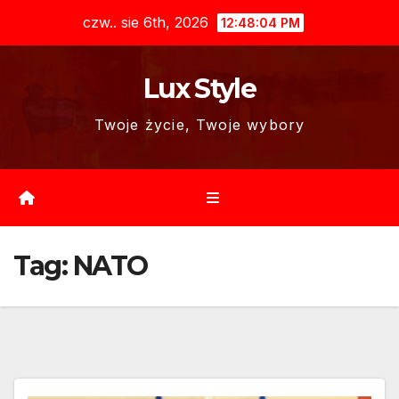
Skip
czw.. sie 6th, 2026
12:48:05 PM
to
content
Lux Style
Twoje życie, Twoje wybory
Tag:
NATO