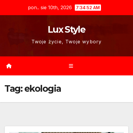
Skip
pon.. sie 10th, 2026
7:34:54 AM
to
content
Lux Style
Twoje życie, Twoje wybory
Tag:
ekologia