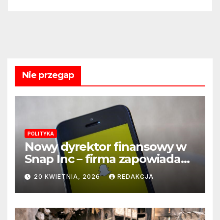
Nie przegap
POLITYKA
Nowy dyrektor finansowy w
Snap Inc – firma zapowiada
zmianę na kluczowym
20 KWIETNIA, 2026
REDAKCJA
stanowisku