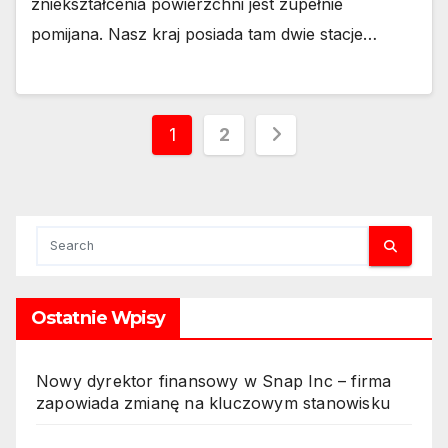
zniekształcenia powierzchni jest zupełnie
pomijana. Nasz kraj posiada tam dwie stacje…
Stronicowanie
1
2
wpisów
Ostatnie Wpisy
Nowy dyrektor finansowy w Snap Inc – firma
zapowiada zmianę na kluczowym stanowisku