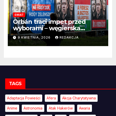
ŚWIAT
Orbán traci impet przed
wyborami – węgierska
propaganda przestaje
9 KWIETNIA, 2026
REDAKCJA
przekonywać
TAGS
Adaptacja Powieści
Afera
Akcja Charytatywna
Anime
Astronomia
Atak Hakerów
Awaria