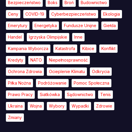
Bezpieczeństwo
Boks
Broń
Budownictwo
Ceny
COVID-19
Cyberbezpieczeństwo
Ekologia
Emerytury
Energetyka
Fundusze Unijne
Giełda
Handel
Igrzyska Olimpijskie
Inne
Kampania Wyborcza
Katastrofa
Kibice
Konflikt
Kredyty
NATO
Niepełnosprawność
Ochrona Zdrowia
Ocieplenie Klimatu
Odkrycia
Piłka Nożna
Podróżowanie
Pomoc Społeczna
Prawo Pracy
Siatkówka
Sądownictwo
Tenis
Ukraina
Wojna
Wybory
Wypadki
Zdrowie
Zmiany