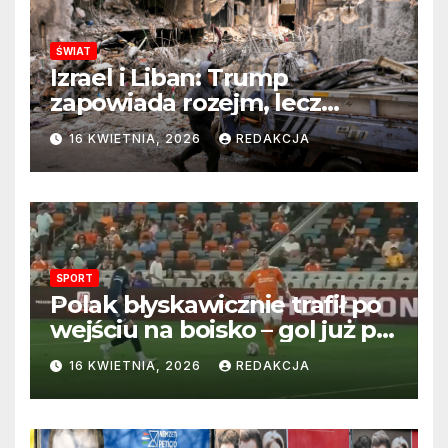
ŚWIAT
Izrael i Liban: Trump
zapowiada rozejm, lecz
perspektywa zakończenia
16 KWIETNIA, 2026
REDAKCJA
wojny wciąż odległa
SPORT
Polak błyskawicznie trafił po
wejściu na boisko – gol już po
22 sekundach!
16 KWIETNIA, 2026
REDAKCJA