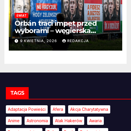
ŚWIAT
Orbán traci impet przed
wyborami – węgierska
propaganda przestaje
9 KWIETNIA, 2026
REDAKCJA
przekonywać
TAGS
Adaptacja Powieści
Afera
Akcja Charytatywna
Anime
Astronomia
Atak Hakerów
Awaria