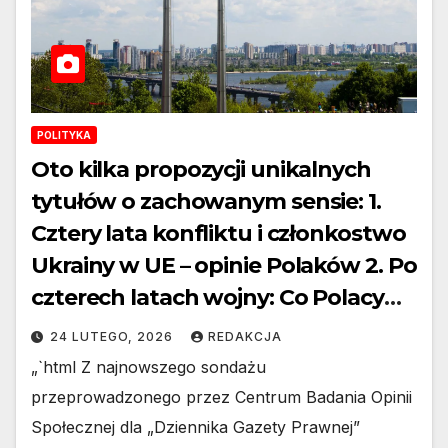
POLITYKA
Oto kilka propozycji unikalnych
tytułów o zachowanym sensie: 1.
Cztery lata konfliktu i członkostwo
Ukrainy w UE – opinie Polaków 2. Po
czterech latach wojny: Co Polacy
sądzą o akcesji Ukrainy do Unii
24 LUTEGO, 2026
REDAKCJA
Europejskiej? 3. Polska
„`html Z najnowszego sondażu
perspektywa po czterech latach
przeprowadzonego przez Centrum Badania Opinii
wojny – przyszłość Ukrainy w UE 4.
Społecznej dla „Dziennika Gazety Prawnej”