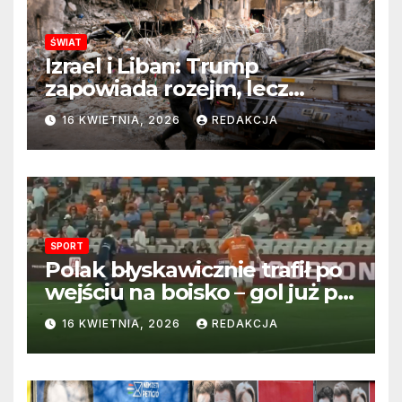
ŚWIAT
Izrael i Liban: Trump
zapowiada rozejm, lecz
perspektywa zakończenia
16 KWIETNIA, 2026
REDAKCJA
wojny wciąż odległa
SPORT
Polak błyskawicznie trafił po
wejściu na boisko – gol już po
22 sekundach!
16 KWIETNIA, 2026
REDAKCJA