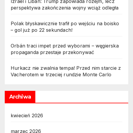
Izrael i Liban: Trump zapowiada rozejm, lecz
perspektywa zakończenia wojny wciąż odległa
Polak błyskawicznie trafił po wejściu na boisko
– gol już po 22 sekundach!
Orbán traci impet przed wyborami – węgierska
propaganda przestaje przekonywać
Hurkacz nie zwalnia tempa! Przed nim starcie z
Vacherotem w trzeciej rundzie Monte Carlo
Archiwa
kwiecień 2026
marzec 2026