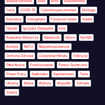
Bezpieczeństwo
Boks
Broń
Budownictwo
Ceny
COVID-19
Cyberbezpieczeństwo
Ekologia
Emerytury
Energetyka
Fundusze Unijne
Giełda
Handel
Igrzyska Olimpijskie
Inne
Kampania Wyborcza
Katastrofa
Kibice
Konflikt
Kredyty
NATO
Niepełnosprawność
Ochrona Zdrowia
Ocieplenie Klimatu
Odkrycia
Piłka Nożna
Podróżowanie
Pomoc Społeczna
Prawo Pracy
Siatkówka
Sądownictwo
Tenis
Ukraina
Wojna
Wybory
Wypadki
Zdrowie
Zmiany