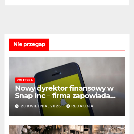
Nie przegap
POLITYKA
Nowy dyrektor finansowy w
Snap Inc – firma zapowiada
zmianę na kluczowym
20 KWIETNIA, 2026
REDAKCJA
stanowisku