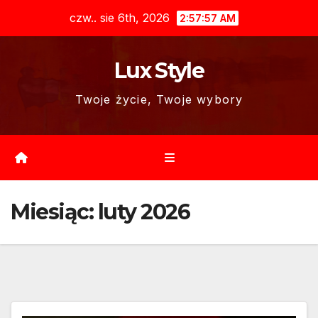
Skip
czw.. sie 6th, 2026
2:57:59 AM
to
content
Lux Style
Twoje życie, Twoje wybory
Miesiąc:
luty 2026