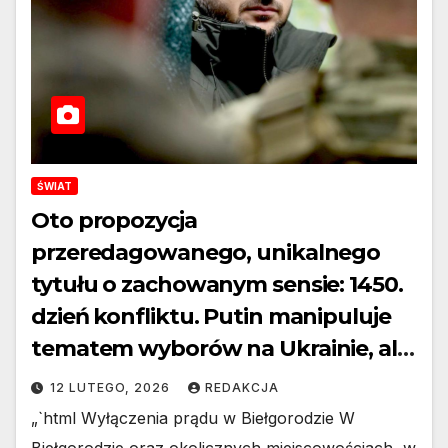
ŚWIAT
Oto propozycja
przeredagowanego, unikalnego
tytułu o zachowanym sensie: 1450.
dzień konfliktu. Putin manipuluje
tematem wyborów na Ukrainie, ale
Zełenski przejrzał jego grę i trafnie
12 LUTEGO, 2026
REDAKCJA
ocenia sytuację
„`html Wyłączenia prądu w Biełgorodzie W
Biełgorodzie oraz okolicznych miejscowościach, w