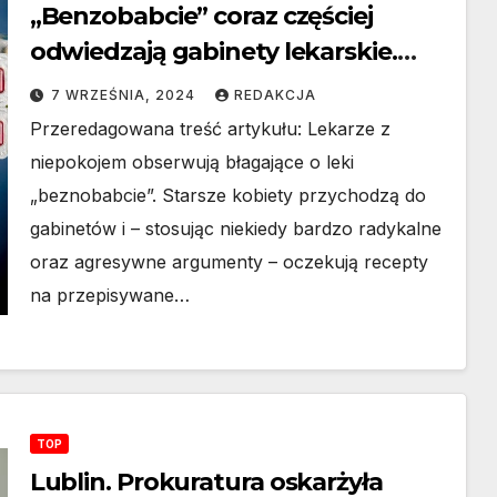
„Benzobabcie” coraz częściej
odwiedzają gabinety lekarskie.
Specjaliści słyszą przerażające
7 WRZEŚNIA, 2024
REDAKCJA
opowieści.
Przeredagowana treść artykułu: Lekarze z
niepokojem obserwują błagające o leki
„beznobabcie”. Starsze kobiety przychodzą do
gabinetów i – stosując niekiedy bardzo radykalne
oraz agresywne argumenty – oczekują recepty
na przepisywane…
TOP
Lublin. Prokuratura oskarżyła