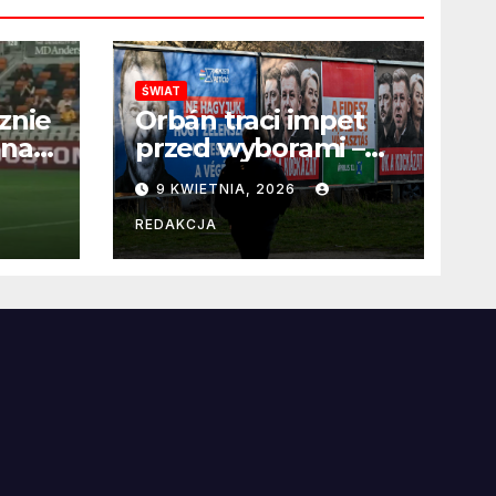
ŚWIAT
znie
Orbán traci impet
 na
przed wyborami –
 po
węgierska
9 KWIETNIA, 2026
propaganda
przestaje
REDAKCJA
przekonywać