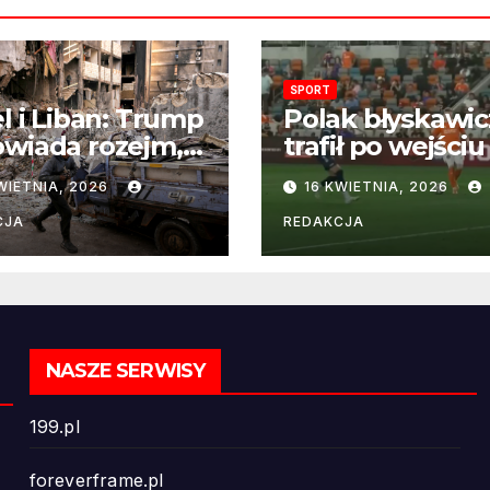
SPORT
el i Liban: Trump
Polak błyskawic
wiada rozejm,
trafił po wejściu
 perspektywa
boisko – gol już
WIETNIA, 2026
16 KWIETNIA, 2026
ńczenia wojny
22 sekundach!
ż odległa
CJA
REDAKCJA
NASZE SERWISY
199.pl
foreverframe.pl