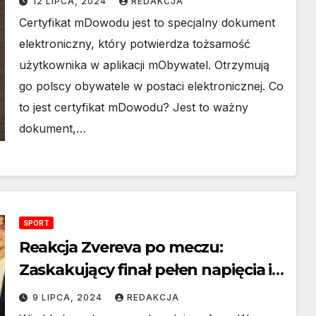
12 LIPCA, 2024
REDAKCJA
musisz wiedzieć przed niedzielnym
Certyfikat mDowodu jest to specjalny dokument
terminem ważności.
elektroniczny, który potwierdza tożsamość
użytkownika w aplikacji mObywatel. Otrzymują
go polscy obywatele w postaci elektronicznej. Co
to jest certyfikat mDowodu? Jest to ważny
dokument,…
SPORT
Reakcja Zvereva po meczu:
Zaskakujący finał pełen napięcia i
braku litości
9 LIPCA, 2024
REDAKCJA