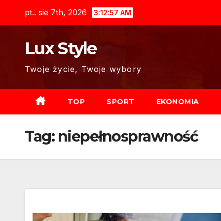
Skip
pt.. sie 7th, 2026
3:12:58 AM
to
content
Lux Style
Twoje życie, Twoje wybory
TOP
SPORT
EKONOMIA
Tag:
niepełnosprawność