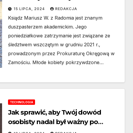
wśród młodzieży
15 LIPCA, 2024
REDAKCJA
Ksiądz Mariusz W. z Radomia jest znanym
duszpasterzem akademickim. Jego
poniedziałkowe zatrzymanie jest związane ze
śledztwem wszczętym w grudniu 2021 r.,
prowadzonym przez Prokuraturę Okręgową w
Zamościu. Młode kobiety pokrzywdzone…
TECHNOLOGIA
Jak sprawić, aby Twój dowód
osobisty nadal był ważny po
zmianie przepisów? Wszystko, co