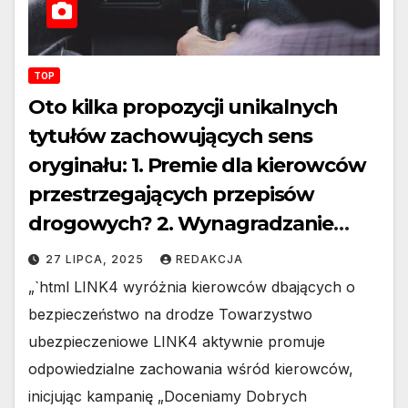
TOP
Oto kilka propozycji unikalnych
tytułów zachowujących sens
oryginału: 1. Premie dla kierowców
przestrzegających przepisów
drogowych? 2. Wynagradzanie
bezpiecznej jazdy – czy to możliwe?
27 LIPCA, 2025
REDAKCJA
3. Czy za jazdę zgodną z przepisami
„`html LINK4 wyróżnia kierowców dbających o
należą się nagrody? 4. Nagrody dla
bezpieczeństwo na drodze Towarzystwo
kierowców za przykładną jazdę? 5.
ubezpieczeniowe LINK4 aktywnie promuje
Bonusy za stosowanie się do
odpowiedzialne zachowania wśród kierowców,
przepisów na drodze?
inicjując kampanię „Doceniamy Dobrych