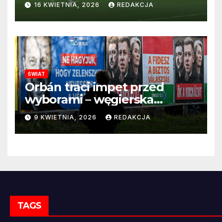
16 KWIETNIA, 2026
REDAKCJA
ŚWIAT
Orbán traci impet przed
wyborami – węgierska
propaganda przestaje
9 KWIETNIA, 2026
REDAKCJA
przekonywać
TAGS