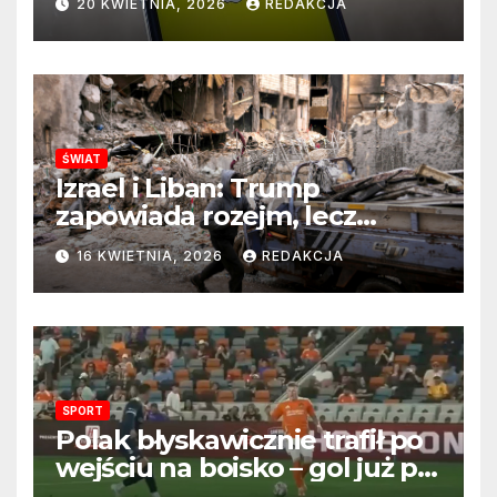
20 KWIETNIA, 2026
REDAKCJA
stanowisku
ŚWIAT
Izrael i Liban: Trump
zapowiada rozejm, lecz
perspektywa zakończenia
16 KWIETNIA, 2026
REDAKCJA
wojny wciąż odległa
SPORT
Polak błyskawicznie trafił po
wejściu na boisko – gol już po
22 sekundach!