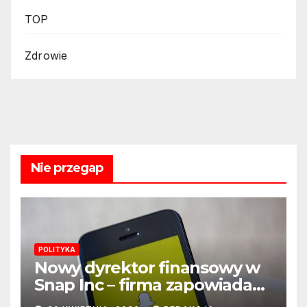
TOP
Zdrowie
Nie przegap
POLITYKA
Nowy dyrektor finansowy w
Snap Inc – firma zapowiada
zmianę na kluczowym