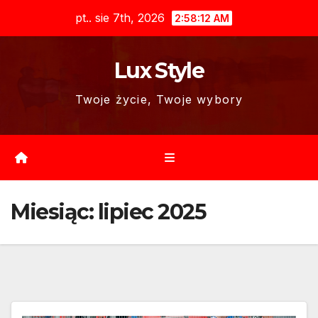
Skip
pt.. sie 7th, 2026
2:58:14 AM
to
content
Lux Style
Twoje życie, Twoje wybory
Miesiąc:
lipiec 2025