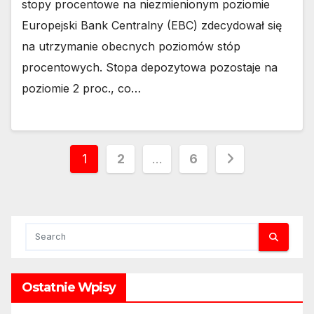
stopy procentowe na niezmienionym poziomie
Europejski Bank Centralny (EBC) zdecydował się
na utrzymanie obecnych poziomów stóp
procentowych. Stopa depozytowa pozostaje na
poziomie 2 proc., co…
Stronicowanie
1
2
…
6
wpisów
Ostatnie Wpisy