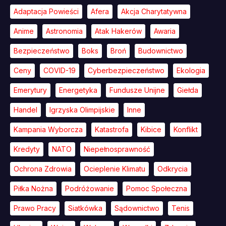
Adaptacja Powieści
Afera
Akcja Charytatywna
Anime
Astronomia
Atak Hakerów
Awaria
Bezpieczeństwo
Boks
Broń
Budownictwo
Ceny
COVID-19
Cyberbezpieczeństwo
Ekologia
Emerytury
Energetyka
Fundusze Unijne
Giełda
Handel
Igrzyska Olimpijskie
Inne
Kampania Wyborcza
Katastrofa
Kibice
Konflikt
Kredyty
NATO
Niepełnosprawność
Ochrona Zdrowia
Ocieplenie Klimatu
Odkrycia
Piłka Nożna
Podróżowanie
Pomoc Społeczna
Prawo Pracy
Siatkówka
Sądownictwo
Tenis