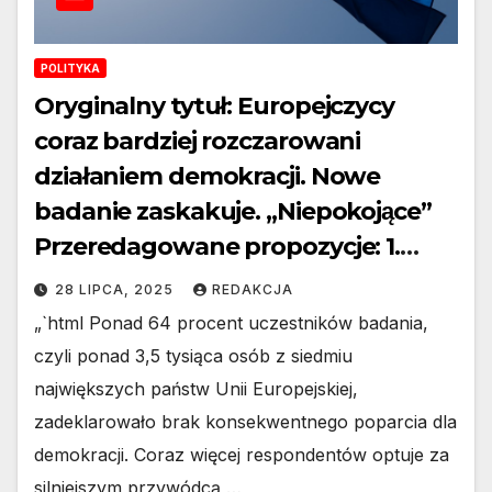
POLITYKA
Oryginalny tytuł: Europejczycy
coraz bardziej rozczarowani
działaniem demokracji. Nowe
badanie zaskakuje. „Niepokojące”
Przeredagowane propozycje: 1.
Rosnące rozczarowanie
28 LIPCA, 2025
REDAKCJA
demokracją wśród Europejczyków
„`html Ponad 64 procent uczestników badania,
– najnowsze badania budzą
czyli ponad 3,5 tysiąca osób z siedmiu
niepokój 2. Kryzys zaufania do
największych państw Unii Europejskiej,
demokracji w Europie? Wyniki
zadeklarowało brak konsekwentnego poparcia dla
świeżego raportu są alarmujące 3.
demokracji. Coraz więcej respondentów optuje za
silniejszym przywódcą,…