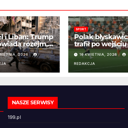
SPORT
el i Liban: Trump
Polak błyskawic
wiada rozejm,
trafił po wejściu
 perspektywa
boisko – gol już
WIETNIA, 2026
16 KWIETNIA, 2026
ńczenia wojny
22 sekundach!
ż odległa
CJA
REDAKCJA
NASZE SERWISY
199.pl