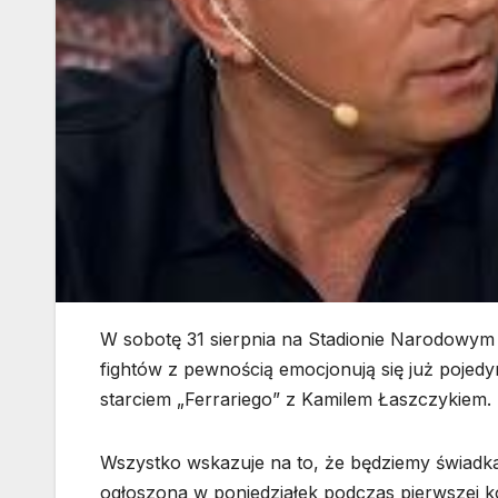
W sobotę 31 sierpnia na Stadionie Narodowym
fightów z pewnością emocjonują się już poj
starciem „Ferrariego” z Kamilem Łaszczykiem.
Wszystko wskazuje na to, że będziemy świadkami
ogłoszona w poniedziałek podczas pierwszej kon