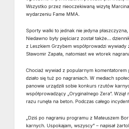
Wszystko przez nieoczekiwaną wizytę Marcina N
wydarzeniu Fame MMA.
Sporty walki to jednak nie jedyna płaszczyzna, 
Niedawno były pięściarz został także… dzienni
z Leszkiem Grzybem współprowadzi wywiady z 
Sławomir Zapała, natomiast we wtorek nagra
Chociaż wywiad z popularnym komentatorem pił
działo się tuż po nagraniach. W mediach społec
panowie urządzili sobie konkurs rzutów karn
współprowadzący „Oryginalnego Zera”. Wziął ro
razu runęła na beton. Podczas całego incyden
„Dziś po nagraniu programu z Mateuszem Bork
karnych. Uspokajam, wszyscy” – napisał żartob