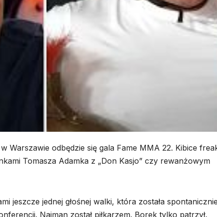
 w Warszawie odbędzie się gala Fame MMA 22. Kibice frea
edynkami Tomasza Adamka z „Don Kasjo” czy rewanżowym
 jeszcze jednej głośnej walki, która została spontaniczni
ferencji. Najman został piłkarzem. Borek tylko patrzył.