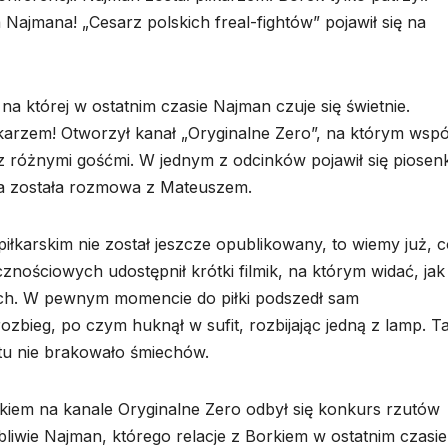
ajmana! „Cesarz polskich freal-fightów” pojawił się na
na której w ostatnim czasie Najman czuje się świetnie.
karzem! Otworzył kanał „Oryginalne Zero”, na którym wspó
różnymi gośćmi. W jednym z odcinków pojawił się piosen
na została rozmowa z Mateuszem.
karskim nie został jeszcze opublikowany, to wiemy już, c
znościowych udostępnił krótki filmik, na którym widać, jak
ych. W pewnym momencie do piłki podszedł sam
zbieg, po czym huknął w sufit, rozbijając jedną z lamp. T
tu nie brakowało śmiechów.
iem na kanale Oryginalne Zero odbył się konkurs rzutów
liwie Najman, którego relacje z Borkiem w ostatnim czasie