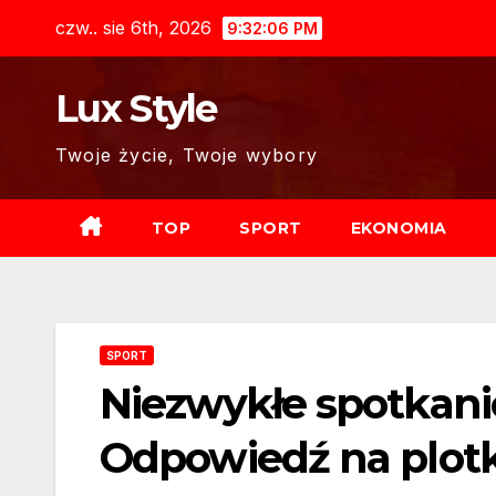
Skip
czw.. sie 6th, 2026
9:32:08 PM
to
content
Lux Style
Twoje życie, Twoje wybory
TOP
SPORT
EKONOMIA
SPORT
Niezwykłe spotkan
Odpowiedź na plotki