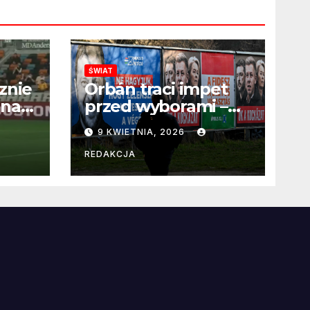
ŚWIAT
znie
Orbán traci impet
 na
przed wyborami –
 po
węgierska
9 KWIETNIA, 2026
propaganda
przestaje
REDAKCJA
przekonywać