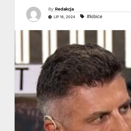
By
Redakcja
#kibice
LIP 16, 2024