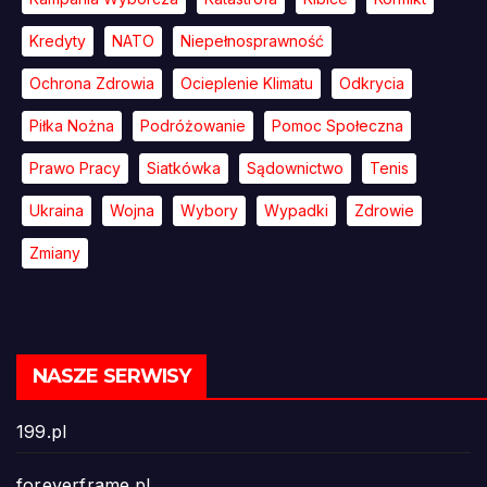
Kredyty
NATO
Niepełnosprawność
Ochrona Zdrowia
Ocieplenie Klimatu
Odkrycia
Piłka Nożna
Podróżowanie
Pomoc Społeczna
Prawo Pracy
Siatkówka
Sądownictwo
Tenis
Ukraina
Wojna
Wybory
Wypadki
Zdrowie
Zmiany
NASZE SERWISY
199.pl
foreverframe.pl