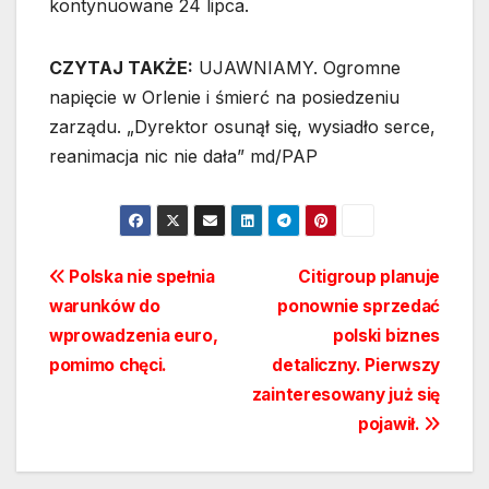
kontynuowane 24 lipca.
CZYTAJ TAKŻE:
UJAWNIAMY. Ogromne
napięcie w Orlenie i śmierć na posiedzeniu
zarządu. „Dyrektor osunął się, wysiadło serce,
reanimacja nic nie dała” md/PAP
Nawigacja
Polska nie spełnia
Citigroup planuje
warunków do
ponownie sprzedać
wpisu
wprowadzenia euro,
polski biznes
pomimo chęci.
detaliczny. Pierwszy
zainteresowany już się
pojawił.