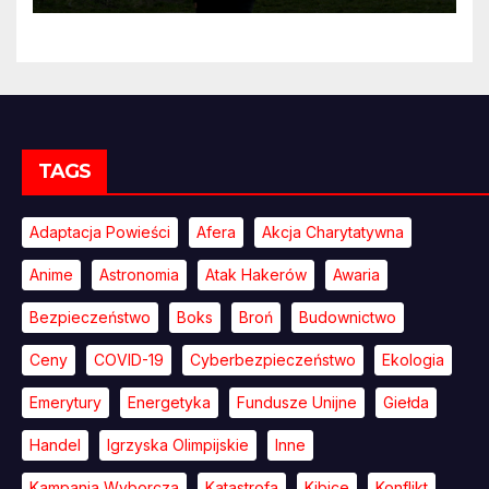
TAGS
Adaptacja Powieści
Afera
Akcja Charytatywna
Anime
Astronomia
Atak Hakerów
Awaria
Bezpieczeństwo
Boks
Broń
Budownictwo
Ceny
COVID-19
Cyberbezpieczeństwo
Ekologia
Emerytury
Energetyka
Fundusze Unijne
Giełda
Handel
Igrzyska Olimpijskie
Inne
Kampania Wyborcza
Katastrofa
Kibice
Konflikt