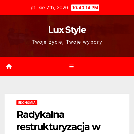
Skip
pt.. sie 7th, 2026
10:40:15 PM
to
content
Lux Style
Twoje życie, Twoje wybory
EKONOMIA
Radykalna
restrukturyzacja w