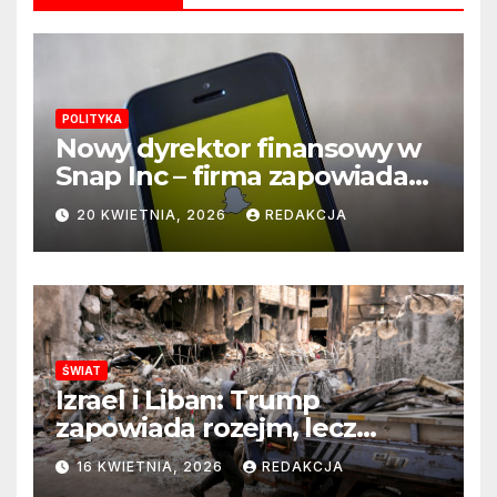
POLITYKA
Nowy dyrektor finansowy w
Snap Inc – firma zapowiada
zmianę na kluczowym
20 KWIETNIA, 2026
REDAKCJA
stanowisku
ŚWIAT
Izrael i Liban: Trump
zapowiada rozejm, lecz
perspektywa zakończenia
16 KWIETNIA, 2026
REDAKCJA
wojny wciąż odległa