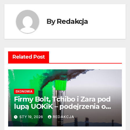
By
Redakcja
Related Post
EKONOMIA
Firmy Bolt, Tchibo i Zara pod
lupą UOKiK – podejrzenia o
greenwashing wciąż aktualne
STY 19, 2026
REDAKCJA