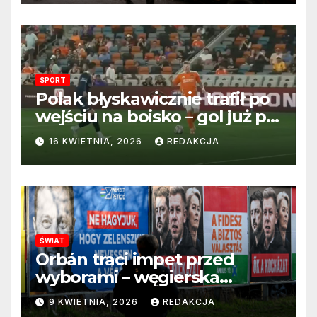
SPORT
Polak błyskawicznie trafił po
wejściu na boisko – gol już po
22 sekundach!
16 KWIETNIA, 2026
REDAKCJA
ŚWIAT
Orbán traci impet przed
wyborami – węgierska
propaganda przestaje
9 KWIETNIA, 2026
REDAKCJA
przekonywać