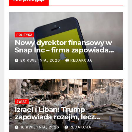
POLITYKA
Nowy dyrektor finansowy w
Snap Inc – firma zapowiada
zmianę na kluczowym
20 KWIETNIA, 2026
REDAKCJA
stanowisku
ŚWIAT
Izrael i Liban: Trump
zapowiada rozejm, lecz
perspektywa zakończenia
16 KWIETNIA, 2026
REDAKCJA
wojny wciąż odległa