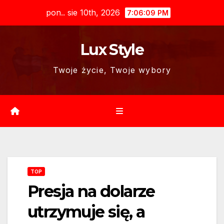
Skip
pon.. sie 10th, 2026
7:06:10 PM
to
content
Lux Style
Twoje życie, Twoje wybory
TOP
Presja na dolarze
utrzymuje się, a