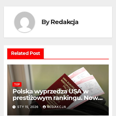
By
Redakcja
Related Post
TOP
Polska wyprzedza USA w
prestiżowym rankingu. Nowy
układ sił na świecie?
STY 15, 2026
REDAKCJA