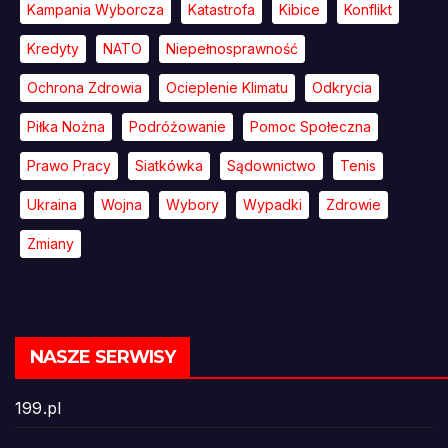
Kampania Wyborcza
Katastrofa
Kibice
Konflikt
Kredyty
NATO
Niepełnosprawność
Ochrona Zdrowia
Ocieplenie Klimatu
Odkrycia
Piłka Nożna
Podróżowanie
Pomoc Społeczna
Prawo Pracy
Siatkówka
Sądownictwo
Tenis
Ukraina
Wojna
Wybory
Wypadki
Zdrowie
Zmiany
NASZE SERWISY
199.pl