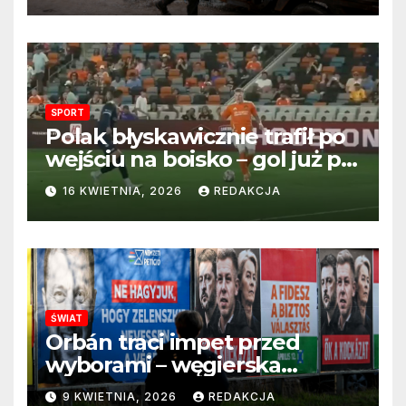
SPORT
Polak błyskawicznie trafił po
wejściu na boisko – gol już po
22 sekundach!
16 KWIETNIA, 2026
REDAKCJA
ŚWIAT
Orbán traci impet przed
wyborami – węgierska
propaganda przestaje
9 KWIETNIA, 2026
REDAKCJA