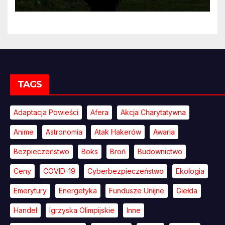
przekonywać
TAGS
Adaptacja Powieści
Afera
Akcja Charytatywna
Anime
Astronomia
Atak Hakerów
Awaria
Bezpieczeństwo
Boks
Broń
Budownictwo
Ceny
COVID-19
Cyberbezpieczeństwo
Ekologia
Emerytury
Energetyka
Fundusze Unijne
Giełda
Handel
Igrzyska Olimpijskie
Inne