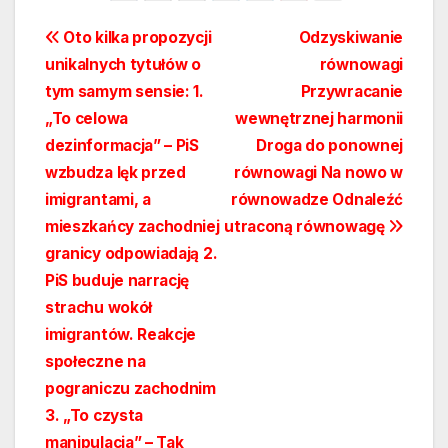
Nawigacja
Oto kilka propozycji
Odzyskiwanie
unikalnych tytułów o
równowagi
wpisu
tym samym sensie: 1.
Przywracanie
„To celowa
wewnętrznej harmonii
dezinformacja” – PiS
Droga do ponownej
wzbudza lęk przed
równowagi Na nowo w
imigrantami, a
równowadze Odnaleźć
mieszkańcy zachodniej
utraconą równowagę
granicy odpowiadają 2.
PiS buduje narrację
strachu wokół
imigrantów. Reakcje
społeczne na
pograniczu zachodnim
3. „To czysta
manipulacja” – Tak