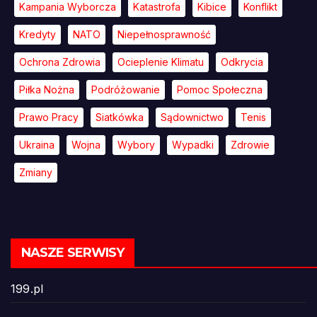
Kampania Wyborcza
Katastrofa
Kibice
Konflikt
Kredyty
NATO
Niepełnosprawność
Ochrona Zdrowia
Ocieplenie Klimatu
Odkrycia
Piłka Nożna
Podróżowanie
Pomoc Społeczna
Prawo Pracy
Siatkówka
Sądownictwo
Tenis
Ukraina
Wojna
Wybory
Wypadki
Zdrowie
Zmiany
NASZE SERWISY
199.pl