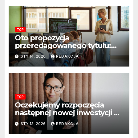
TOP
Oto propozycja
przeredagowanego tytułu:
Resort edukacji szkoli
STY 14, 2026
REDAKCJA
nauczycieli z wykorzystania
sztucznej inteligencji. AI
pojawi się na zajęciach
szkolnych
TOP
Oczekujemy rozpoczęcia
następnej nowej inwestycji w
ciągu najbliższego półrocza
STY 13, 2026
REDAKCJA