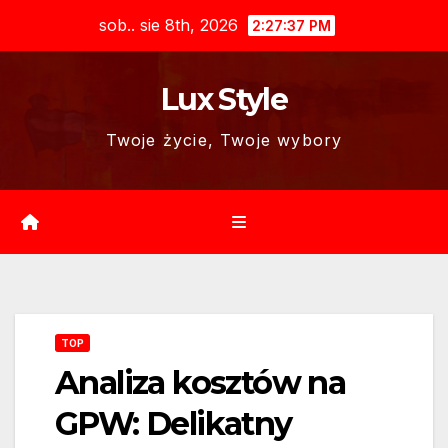
Skip
sob.. sie 8th, 2026
2:27:38 PM
to
content
Lux Style
Twoje życie, Twoje wybory
TOP
Analiza kosztów na
GPW: Delikatny