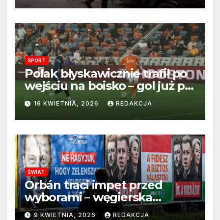
SPORT
Polak błyskawicznie trafił po
wejściu na boisko – gol już po
22 sekundach!
16 KWIETNIA, 2026
REDAKCJA
ŚWIAT
Orbán traci impet przed
wyborami – węgierska
propaganda przestaje
9 KWIETNIA, 2026
REDAKCJA