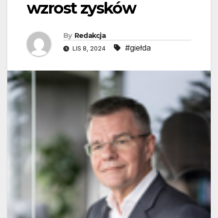
wzrost zysków
By
Redakcja
#giełda
LIS 8, 2024