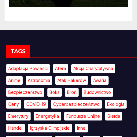
przekonywać
TAGS
Adaptacja Powieści
Afera
Akcja Charytatywna
Anime
Astronomia
Atak Hakerów
Awaria
Bezpieczeństwo
Boks
Broń
Budownictwo
Ceny
COVID-19
Cyberbezpieczeństwo
Ekologia
Emerytury
Energetyka
Fundusze Unijne
Giełda
Handel
Igrzyska Olimpijskie
Inne