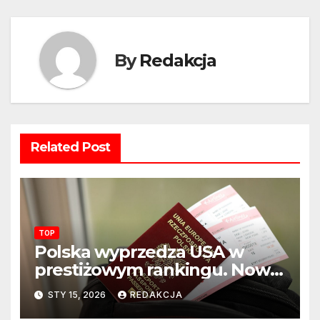
By
Redakcja
Related Post
TOP
Polska wyprzedza USA w
prestiżowym rankingu. Nowy
układ sił na świecie?
STY 15, 2026
REDAKCJA