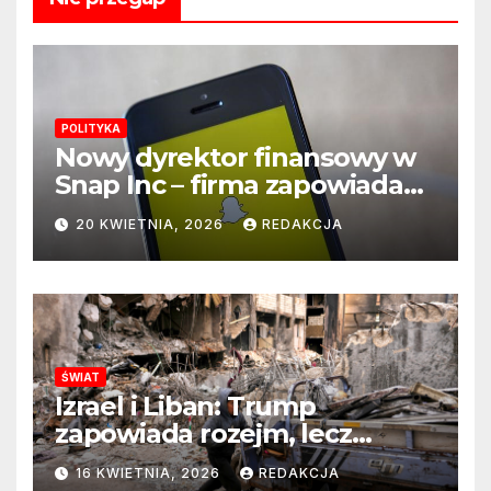
POLITYKA
Nowy dyrektor finansowy w
Snap Inc – firma zapowiada
zmianę na kluczowym
20 KWIETNIA, 2026
REDAKCJA
stanowisku
ŚWIAT
Izrael i Liban: Trump
zapowiada rozejm, lecz
perspektywa zakończenia
16 KWIETNIA, 2026
REDAKCJA
wojny wciąż odległa