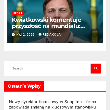
SPORT
Kwiatkowski komentuje
przyszłość na mundialu:
„Rozważamy rezygnację”
KWI 2, 2026
REDAKCJA
Ostatnie Wpisy
Nowy dyrektor finansowy w Snap Inc – firma
zapowiada zmianę na kluczowym stanowisku