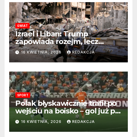
ŚWIAT
Izrael i Liban: Trump
zapowiada rozejm, lecz
perspektywa zakończenia
16 KWIETNIA, 2026
REDAKCJA
wojny wciąż odległa
SPORT
Polak błyskawicznie trafił po
wejściu na boisko – gol już po
22 sekundach!
16 KWIETNIA, 2026
REDAKCJA