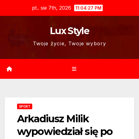
Skip
pt.. sie 7th, 2026
11:04:28 PM
to
content
Lux Style
Twoje życie, Twoje wybory
SPORT
Arkadiusz Milik
wypowiedział się po