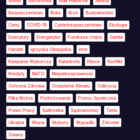
Anime
Astronomia
Atak Hakerów
Awaria
Bezpieczeństwo
Boks
Broń
Budownictwo
Ceny
COVID-19
Cyberbezpieczeństwo
Ekologia
Emerytury
Energetyka
Fundusze Unijne
Giełda
Handel
Igrzyska Olimpijskie
Inne
Kampania Wyborcza
Katastrofa
Kibice
Konflikt
Kredyty
NATO
Niepełnosprawność
Ochrona Zdrowia
Ocieplenie Klimatu
Odkrycia
Piłka Nożna
Podróżowanie
Pomoc Społeczna
Prawo Pracy
Siatkówka
Sądownictwo
Tenis
Ukraina
Wojna
Wybory
Wypadki
Zdrowie
Zmiany