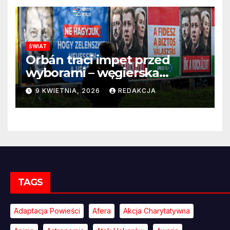
ŚWIAT
Orbán traci impet przed
wyborami – węgierska
propaganda przestaje
9 KWIETNIA, 2026
REDAKCJA
przekonywać
TAGS
Adaptacja Powieści
Afera
Akcja Charytatywna