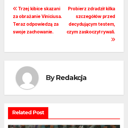
Nawigacja
Trzej kibice skazani
Probierz zdradził kilka
za obrażanie Viniciusa.
szczegółów przed
wpisu
Teraz odpowiedzą za
decydującym testem,
swoje zachowanie.
czym zaskoczył rywali.
By
Redakcja
Related Post