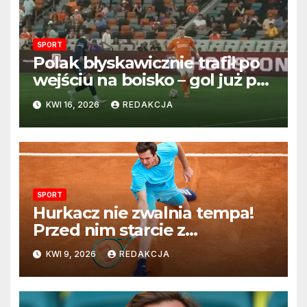
SPORT
Polak błyskawicznie trafił po
wejściu na boisko – gol już po
22 sekundach!
KWI 16, 2026
REDAKCJA
SPORT
Hurkacz nie zwalnia tempa!
Przed nim starcie z
Vacherotem w trzeciej
KWI 9, 2026
REDAKCJA
rundzie Monte Carlo