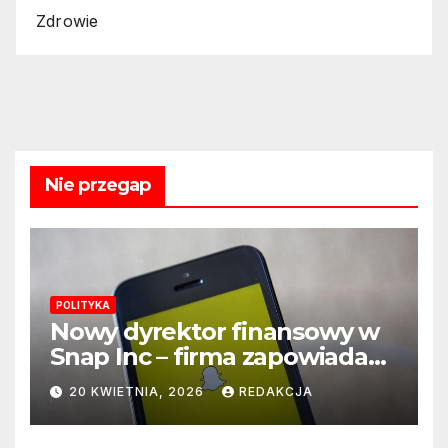
Zdrowie
Nie przegap
POLITYKA
Nowy dyrektor finansowy w
Snap Inc – firma zapowiada
zmianę na kluczowym
20 KWIETNIA, 2026
REDAKCJA
stanowisku