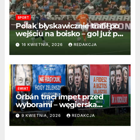
SPORT
Polak błyskawicznie trafił po
wejściu na boisko – gol już po
22 sekundach!
16 KWIETNIA, 2026
REDAKCJA
ŚWIAT
Orbán traci impet przed
wyborami – węgierska
propaganda przestaje
9 KWIETNIA, 2026
REDAKCJA
przekonywać