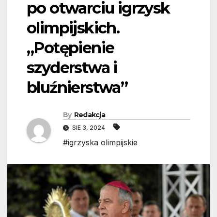
po otwarciu igrzysk
olimpijskich.
„Potępienie
szyderstwa i
bluźnierstwa”
By
Redakcja
SIE 3, 2024
#igrzyska olimpijskie