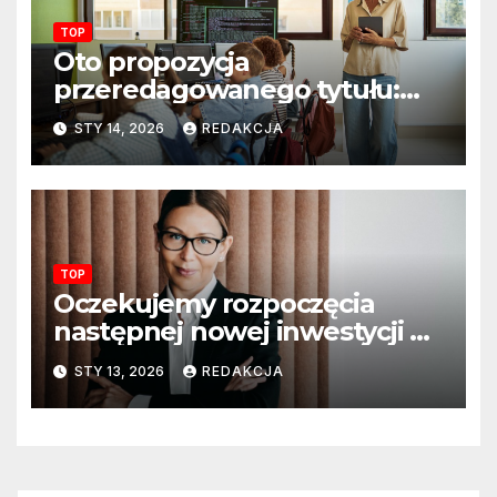
TOP
Oto propozycja
przeredagowanego tytułu:
Resort edukacji szkoli
STY 14, 2026
REDAKCJA
nauczycieli z wykorzystania
sztucznej inteligencji. AI
pojawi się na zajęciach
szkolnych
TOP
Oczekujemy rozpoczęcia
następnej nowej inwestycji w
ciągu najbliższego półrocza
STY 13, 2026
REDAKCJA