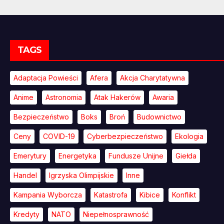
TAGS
Adaptacja Powieści
Afera
Akcja Charytatywna
Anime
Astronomia
Atak Hakerów
Awaria
Bezpieczeństwo
Boks
Broń
Budownictwo
Ceny
COVID-19
Cyberbezpieczeństwo
Ekologia
Emerytury
Energetyka
Fundusze Unijne
Giełda
Handel
Igrzyska Olimpijskie
Inne
Kampania Wyborcza
Katastrofa
Kibice
Konflikt
Kredyty
NATO
Niepełnosprawność