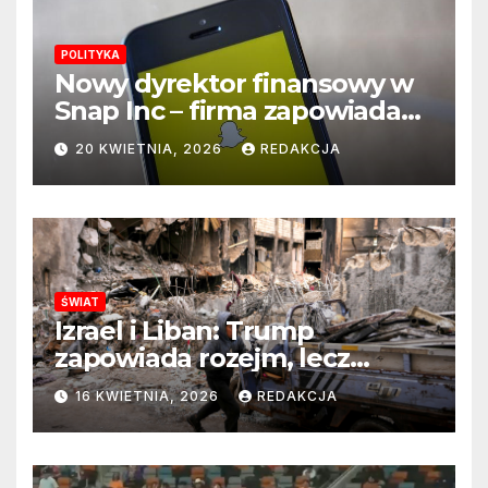
POLITYKA
Nowy dyrektor finansowy w
Snap Inc – firma zapowiada
zmianę na kluczowym
20 KWIETNIA, 2026
REDAKCJA
stanowisku
ŚWIAT
Izrael i Liban: Trump
zapowiada rozejm, lecz
perspektywa zakończenia
16 KWIETNIA, 2026
REDAKCJA
wojny wciąż odległa