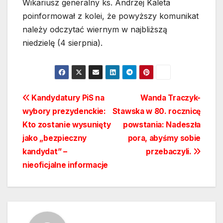
Wikariusz generalny ks. Andrzej Kaleta
poinformował z kolei, że powyższy komunikat
należy odczytać wiernym w najbliższą
niedzielę (4 sierpnia).
Nawigacja
Kandydatury PiS na
Wanda Traczyk-
wybory prezydenckie:
Stawska w 80. rocznicę
wpisu
Kto zostanie wysunięty
powstania: Nadeszła
jako „bezpieczny
pora, abyśmy sobie
kandydat” –
przebaczyli.
nieoficjalne informacje