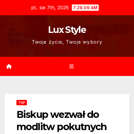
Skip
pt.. sie 7th, 2026
7:28:10 AM
to
content
Lux Style
Twoje życie, Twoje wybory
TOP
Biskup wezwał do
modlitw pokutnych