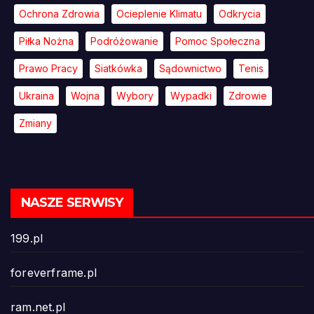
Ochrona Zdrowia
Ocieplenie Klimatu
Odkrycia
Piłka Nożna
Podróżowanie
Pomoc Społeczna
Prawo Pracy
Siatkówka
Sądownictwo
Tenis
Ukraina
Wojna
Wybory
Wypadki
Zdrowie
Zmiany
NASZE SERWISY
199.pl
foreverframe.pl
ram.net.pl