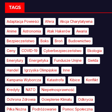
TAGS
Adaptacja Powieści
Afera
Akcja Charytatywna
Anime
Astronomia
Atak Hakerów
Awaria
Bezpieczeństwo
Boks
Broń
Budownictwo
Ceny
COVID-19
Cyberbezpieczeństwo
Ekologia
Emerytury
Energetyka
Fundusze Unijne
Giełda
Handel
Igrzyska Olimpijskie
Inne
Kampania Wyborcza
Katastrofa
Kibice
Konflikt
Kredyty
NATO
Niepełnosprawność
Ochrona Zdrowia
Ocieplenie Klimatu
Odkrycia
Piłka Nożna
Podróżowanie
Pomoc Społeczna