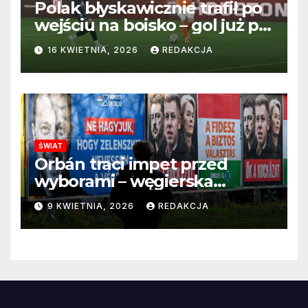
Polak błyskawicznie trafił po
wejściu na boisko – gol już po
22 sekundach!
16 KWIETNIA, 2026
REDAKCJA
ŚWIAT
Orbán traci impet przed
wyborami – węgierska
propaganda przestaje
9 KWIETNIA, 2026
REDAKCJA
przekonywać