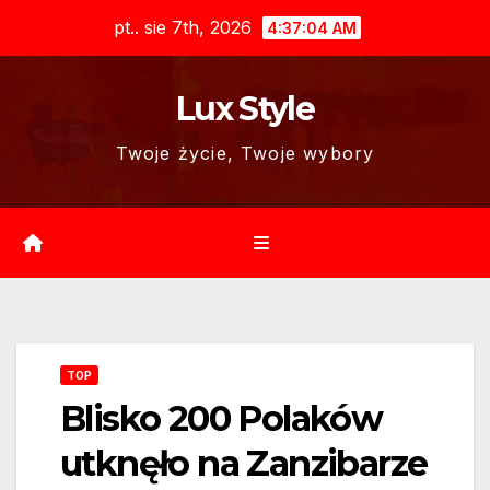
Skip
pt.. sie 7th, 2026
4:37:05 AM
to
content
Lux Style
Twoje życie, Twoje wybory
TOP
Blisko 200 Polaków
utknęło na Zanzibarze