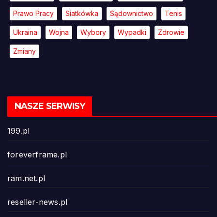
Prawo Pracy
Siatkówka
Sądownictwo
Tenis
Ukraina
Wojna
Wybory
Wypadki
Zdrowie
Zmiany
NASZE SERWISY
199.pl
foreverframe.pl
ram.net.pl
reseller-news.pl