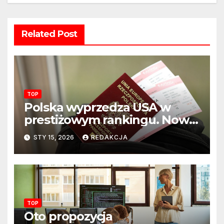
Related Post
TOP
Polska wyprzedza USA w
prestiżowym rankingu. Nowy
układ sił na świecie?
STY 15, 2026
REDAKCJA
TOP
Oto propozycja