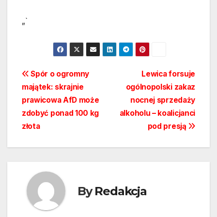
„`
Nawigacja
Spór o ogromny
Lewica forsuje
majątek: skrajnie
ogólnopolski zakaz
wpisu
prawicowa AfD może
nocnej sprzedaży
zdobyć ponad 100 kg
alkoholu – koalicjanci
złota
pod presją
By
Redakcja