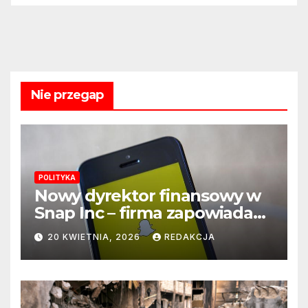
Nie przegap
POLITYKA
Nowy dyrektor finansowy w
Snap Inc – firma zapowiada
zmianę na kluczowym
20 KWIETNIA, 2026
REDAKCJA
stanowisku