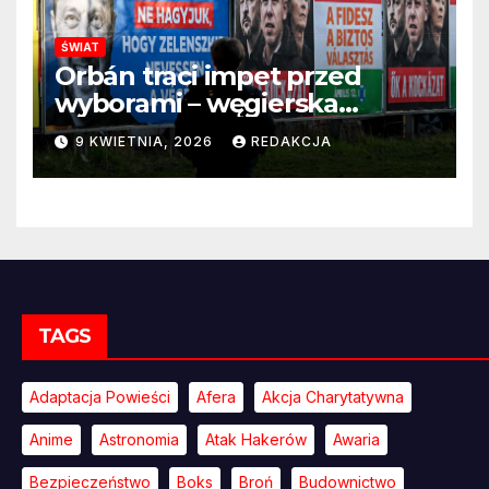
ŚWIAT
Orbán traci impet przed
wyborami – węgierska
propaganda przestaje
9 KWIETNIA, 2026
REDAKCJA
przekonywać
TAGS
Adaptacja Powieści
Afera
Akcja Charytatywna
Anime
Astronomia
Atak Hakerów
Awaria
Bezpieczeństwo
Boks
Broń
Budownictwo