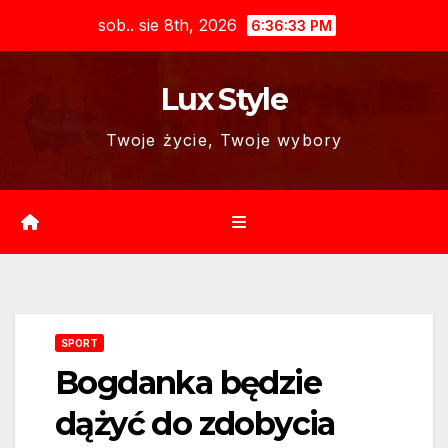
Skip
sob.. sie 8th, 2026
6:36:34 PM
to
content
Lux Style
Twoje życie, Twoje wybory
SPORT
Bogdanka będzie
dążyć do zdobycia