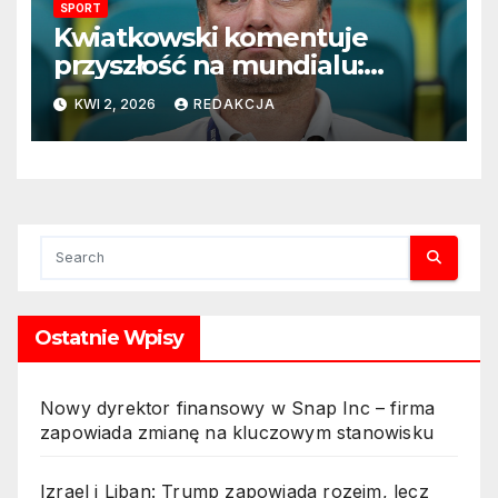
SPORT
Kwiatkowski komentuje
przyszłość na mundialu:
„Rozważamy rezygnację”
KWI 2, 2026
REDAKCJA
Ostatnie Wpisy
Nowy dyrektor finansowy w Snap Inc – firma
zapowiada zmianę na kluczowym stanowisku
Izrael i Liban: Trump zapowiada rozejm, lecz