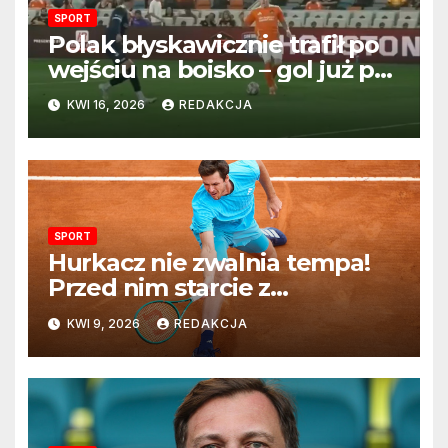
SPORT
Polak błyskawicznie trafił po
wejściu na boisko – gol już po
22 sekundach!
KWI 16, 2026
REDAKCJA
SPORT
Hurkacz nie zwalnia tempa!
Przed nim starcie z
Vacherotem w trzeciej
KWI 9, 2026
REDAKCJA
rundzie Monte Carlo