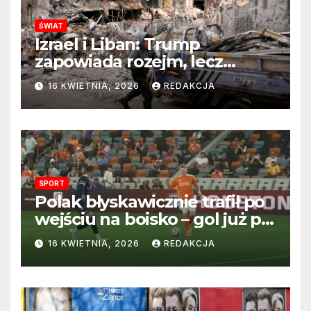
ŚWIAT
Izrael i Liban: Trump
zapowiada rozejm, lecz
perspektywa zakończenia
16 KWIETNIA, 2026
REDAKCJA
wojny wciąż odległa
SPORT
Polak błyskawicznie trafił po
wejściu na boisko – gol już po
22 sekundach!
16 KWIETNIA, 2026
REDAKCJA