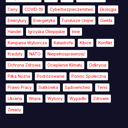
Ceny
COVID-19
Cyberbezpieczeństwo
Ekologia
Emerytury
Energetyka
Fundusze Unijne
Giełda
Handel
Igrzyska Olimpijskie
Inne
Kampania Wyborcza
Katastrofa
Kibice
Konflikt
Kredyty
NATO
Niepełnosprawność
Ochrona Zdrowia
Ocieplenie Klimatu
Odkrycia
Piłka Nożna
Podróżowanie
Pomoc Społeczna
Prawo Pracy
Siatkówka
Sądownictwo
Tenis
Ukraina
Wojna
Wybory
Wypadki
Zdrowie
Zmiany