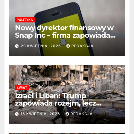
POLITYKA
Nowy dyrektor finansowy w
Snap Inc – firma zapowiada
zmianę na kluczowym
20 KWIETNIA, 2026
REDAKCJA
stanowisku
ŚWIAT
Izrael i Liban: Trump
zapowiada rozejm, lecz
perspektywa zakończenia
16 KWIETNIA, 2026
REDAKCJA
wojny wciąż odległa