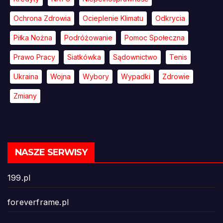
Ochrona Zdrowia
Ocieplenie Klimatu
Odkrycia
Piłka Nożna
Podróżowanie
Pomoc Społeczna
Prawo Pracy
Siatkówka
Sądownictwo
Tenis
Ukraina
Wojna
Wybory
Wypadki
Zdrowie
Zmiany
NASZE SERWISY
199.pl
foreverframe.pl