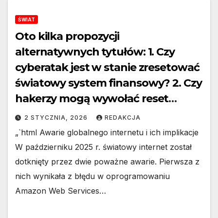
ŚWIAT
Oto kilka propozycji
alternatywnych tytułów: 1. Czy
cyberatak jest w stanie zresetować
światowy system finansowy? 2. Czy
hakerzy mogą wywołać reset
globalnych finansów? 3. Globalny
2 STYCZNIA, 2026
REDAKCJA
system finansowy a zagrożenie
„`html Awarie globalnego internetu i ich implikacje
cyberatakiem — czy to możliwy
W październiku 2025 r. światowy internet został
reset? 4. Czy globalny sektor
dotknięty przez dwie poważne awarie. Pierwsza z
finansowy może zostać
nich wynikała z błędu w oprogramowaniu
zresetowany przez atak hakerski?
Amazon Web Services…
5. Czy cyfrowy atak może