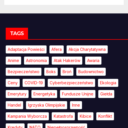
TAGS
Adaptacja Powieści
Afera
Akcja Charytatywna
Anime
Astronomia
Atak Hakerów
Awaria
Bezpieczeństwo
Boks
Broń
Budownictwo
Ceny
COVID-19
Cyberbezpieczeństwo
Ekologia
Emerytury
Energetyka
Fundusze Unijne
Giełda
Handel
Igrzyska Olimpijskie
Inne
Kampania Wyborcza
Katastrofa
Kibice
Konflikt
Kredyty
NATO
Niepełnosprawność