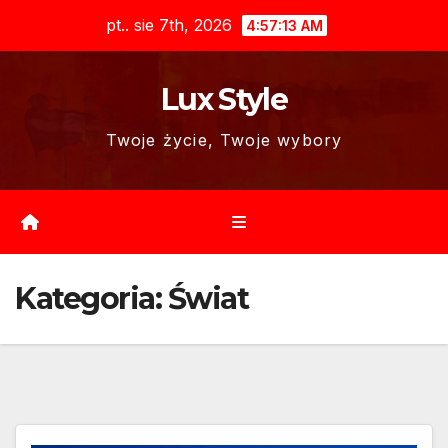
Skip
pt.. sie 7th, 2026
4:57:14 AM
to
content
Lux Style
Twoje życie, Twoje wybory
Kategoria:
Świat