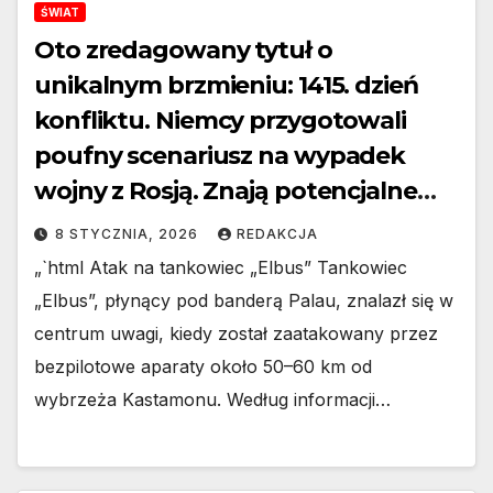
ŚWIAT
Oto zredagowany tytuł o
unikalnym brzmieniu: 1415. dzień
konfliktu. Niemcy przygotowali
poufny scenariusz na wypadek
wojny z Rosją. Znają potencjalne
miejsce decydującej bitwy
8 STYCZNIA, 2026
REDAKCJA
„`html Atak na tankowiec „Elbus” Tankowiec
„Elbus”, płynący pod banderą Palau, znalazł się w
centrum uwagi, kiedy został zaatakowany przez
bezpilotowe aparaty około 50–60 km od
wybrzeża Kastamonu. Według informacji…