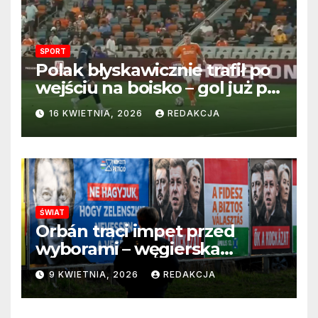
SPORT
Polak błyskawicznie trafił po
wejściu na boisko – gol już po
22 sekundach!
16 KWIETNIA, 2026
REDAKCJA
ŚWIAT
Orbán traci impet przed
wyborami – węgierska
propaganda przestaje
9 KWIETNIA, 2026
REDAKCJA
przekonywać