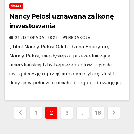
ŚWIAT
Nancy Pelosi uznawana za ikonę
inwestowania
21 LISTOPADA, 2025
REDAKCJA
„`html Nancy Pelosi Odchodzi na Emeryturę
Nancy Pelosi, niegdysiejsza przewodnicząca
amerykańskiej Izby Reprezentantów, ogłosiła
swoją decyzję o przejściu na emeryturę. Jest to
decyzja w pełni zrozumiała, biorąc pod uwagę jej…
Stronicowanie
1
2
3
…
18
wpisów