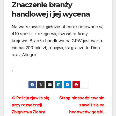
Znaczenie branży
handlowej i jej wycena
Na warszawskiej giełdzie obecnie notowane są
410 spółki, z czego większość to firmy
krajowe. Branża handlowa na GPW jest warta
niemal 200 mld zł, a najwięksi gracze to Dino
oraz Allegro.
„`
Nawigacja
Policja zjawiła się
Strop niespodziewanie
przy rezydencji
zawalił się na
wpisu
Zbigniewa Ziobry.
hodowców gołębi.