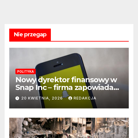
Nie przegap
POLITYKA
Nowy dyrektor finansowy w
Snap Inc – firma zapowiada
zmianę na kluczowym
20 KWIETNIA, 2026
REDAKCJA
stanowisku