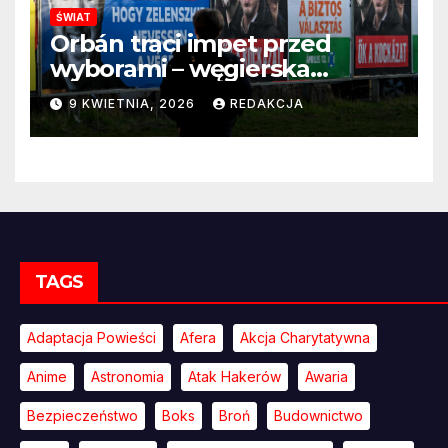
ŚWIAT
Orbán traci impet przed
wyborami – węgierska
propaganda przestaje
9 KWIETNIA, 2026
REDAKCJA
przekonywać
TAGS
Adaptacja Powieści
Afera
Akcja Charytatywna
Anime
Astronomia
Atak Hakerów
Awaria
Bezpieczeństwo
Boks
Broń
Budownictwo