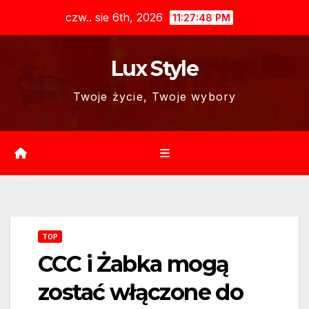
Skip
czw.. sie 6th, 2026
11:27:49 PM
to
content
Lux Style
Twoje życie, Twoje wybory
TOP
CCC i Żabka mogą
zostać włączone do