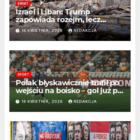
ŚWIAT
Izrael i Liban: Trump
zapowiada rozejm, lecz
perspektywa zakończenia
16 KWIETNIA, 2026
REDAKCJA
wojny wciąż odległa
SPORT
Polak błyskawicznie trafił po
wejściu na boisko – gol już po
22 sekundach!
16 KWIETNIA, 2026
REDAKCJA