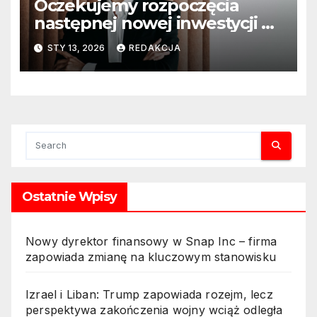
Oczekujemy rozpoczęcia
następnej nowej inwestycji w
ciągu najbliższego półrocza
STY 13, 2026
REDAKCJA
Ostatnie Wpisy
Nowy dyrektor finansowy w Snap Inc – firma
zapowiada zmianę na kluczowym stanowisku
Izrael i Liban: Trump zapowiada rozejm, lecz
perspektywa zakończenia wojny wciąż odległa