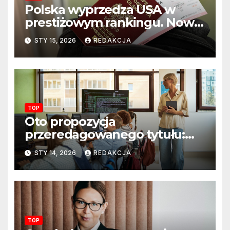
Polska wyprzedza USA w
prestiżowym rankingu. Nowy
układ sił na świecie?
STY 15, 2026
REDAKCJA
TOP
Oto propozycja
przeredagowanego tytułu:
Resort edukacji szkoli
STY 14, 2026
REDAKCJA
nauczycieli z wykorzystania
sztucznej inteligencji. AI
pojawi się na zajęciach
szkolnych
TOP