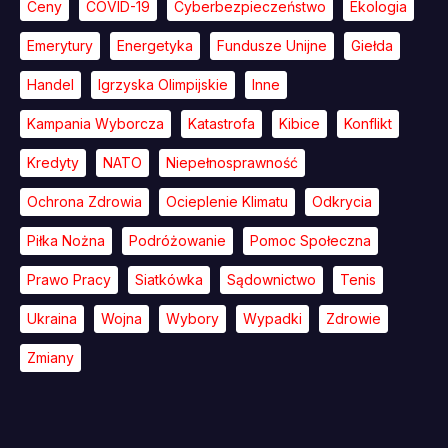
Ceny
COVID-19
Cyberbezpieczeństwo
Ekologia
Emerytury
Energetyka
Fundusze Unijne
Giełda
Handel
Igrzyska Olimpijskie
Inne
Kampania Wyborcza
Katastrofa
Kibice
Konflikt
Kredyty
NATO
Niepełnosprawność
Ochrona Zdrowia
Ocieplenie Klimatu
Odkrycia
Piłka Nożna
Podróżowanie
Pomoc Społeczna
Prawo Pracy
Siatkówka
Sądownictwo
Tenis
Ukraina
Wojna
Wybory
Wypadki
Zdrowie
Zmiany