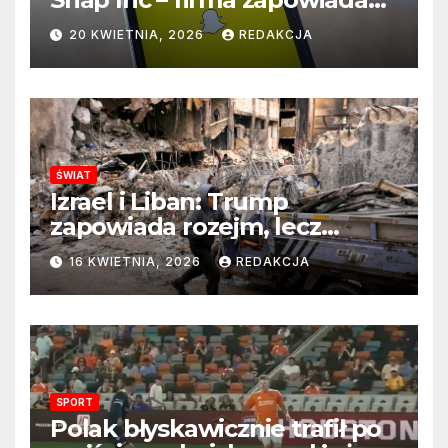
zmianę na kluczowym
20 KWIETNIA, 2026
REDAKCJA
stanowisku
ŚWIAT
Izrael i Liban: Trump
zapowiada rozejm, lecz
perspektywa zakończenia
16 KWIETNIA, 2026
REDAKCJA
wojny wciąż odległa
SPORT
Polak błyskawicznie trafił po