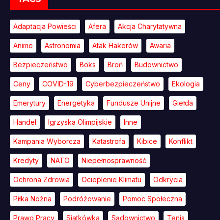
Adaptacja Powieści
Afera
Akcja Charytatywna
Anime
Astronomia
Atak Hakerów
Awaria
Bezpieczeństwo
Boks
Broń
Budownictwo
Ceny
COVID-19
Cyberbezpieczeństwo
Ekologia
Emerytury
Energetyka
Fundusze Unijne
Giełda
Handel
Igrzyska Olimpijskie
Inne
Kampania Wyborcza
Katastrofa
Kibice
Konflikt
Kredyty
NATO
Niepełnosprawność
Ochrona Zdrowia
Ocieplenie Klimatu
Odkrycia
Piłka Nożna
Podróżowanie
Pomoc Społeczna
Prawo Pracy
Siatkówka
Sądownictwo
Tenis