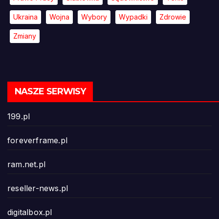
Ukraina
Wojna
Wybory
Wypadki
Zdrowie
Zmiany
NASZE SERWISY
199.pl
foreverframe.pl
ram.net.pl
reseller-news.pl
digitalbox.pl