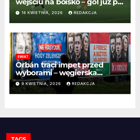
wejściu na boisko – gol już po
22 sekundach!
16 KWIETNIA, 2026
REDAKCJA
ŚWIAT
Orbán traci impet przed
wyborami – węgierska
propaganda przestaje
9 KWIETNIA, 2026
REDAKCJA
przekonywać
TAGS