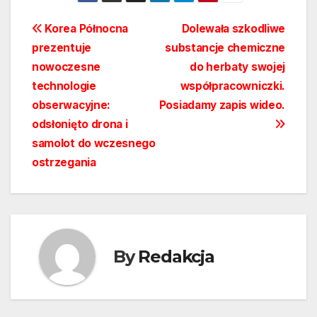
Nawigacja
Korea Północna
Dolewała szkodliwe
prezentuje
substancje chemiczne
wpisu
nowoczesne
do herbaty swojej
technologie
współpracowniczki.
obserwacyjne:
Posiadamy zapis wideo.
odsłonięto drona i
samolot do wczesnego
ostrzegania
By
Redakcja