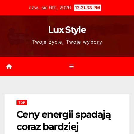
Skip
czw.. sie 6th, 2026
12:21:39 PM
to
content
Lux Style
Twoje życie, Twoje wybory
TOP
Ceny energii spadają
coraz bardziej