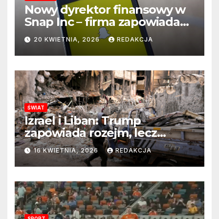
Nowy dyrektor finansowy w
Snap Inc – firma zapowiada
zmianę na kluczowym
20 KWIETNIA, 2026
REDAKCJA
stanowisku
ŚWIAT
Izrael i Liban: Trump
zapowiada rozejm, lecz
perspektywa zakończenia
16 KWIETNIA, 2026
REDAKCJA
wojny wciąż odległa
SPORT