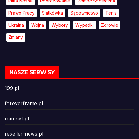
Piłka Nożna
Podróżowanie
Pomoc Społeczna
Prawo Pracy
Siatkówka
Sądownictwo
Tenis
Ukraina
Wojna
Wybory
Wypadki
Zdrowie
Zmiany
NASZE SERWISY
199.pl
foreverframe.pl
ram.net.pl
reseller-news.pl