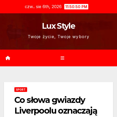
Skip
czw.. sie 6th, 2026
11:50:51 PM
to
content
Lux Style
Twoje życie, Twoje wybory
SPORT
Co słowa gwiazdy
Liverpoolu oznaczają