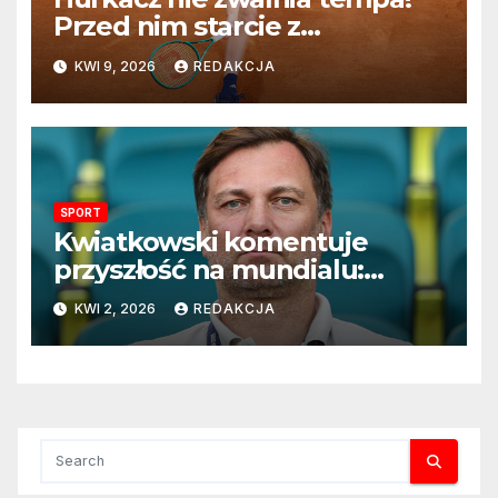
Przed nim starcie z
Vacherotem w trzeciej
KWI 9, 2026
REDAKCJA
rundzie Monte Carlo
SPORT
Kwiatkowski komentuje
przyszłość na mundialu:
„Rozważamy rezygnację”
KWI 2, 2026
REDAKCJA