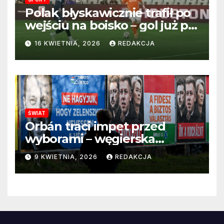
Polak błyskawicznie trafił po
wejściu na boisko – gol już po
22 sekundach!
16 KWIETNIA, 2026
REDAKCJA
ŚWIAT
Orbán traci impet przed
wyborami – węgierska
propaganda przestaje
9 KWIETNIA, 2026
REDAKCJA
przekonywać