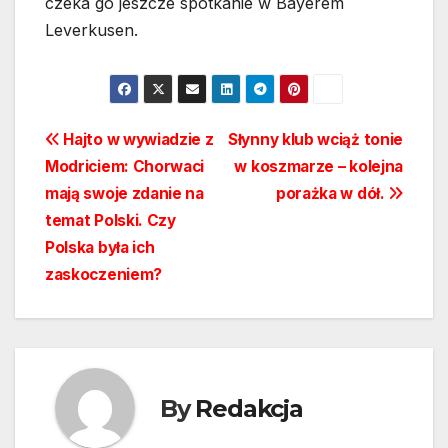
czeka go jeszcze spotkanie w Bayerem
Leverkusen.
Nawigacja
Hajto w wywiadzie z
Słynny klub wciąż tonie
Modriciem: Chorwaci
w koszmarze – kolejna
wpisu
mają swoje zdanie na
porażka w dół.
temat Polski. Czy
Polska była ich
zaskoczeniem?
By
Redakcja