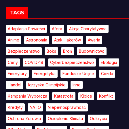
TAGS
Adaptacja Powieści
Afera
Akcja Charytatywna
Anime
Astronomia
Atak Hakerów
Awaria
Bezpieczeństwo
Boks
Broń
Budownictwo
Ceny
COVID-19
Cyberbezpieczeństwo
Ekologia
Emerytury
Energetyka
Fundusze Unijne
Giełda
Handel
Igrzyska Olimpijskie
Inne
Kampania Wyborcza
Katastrofa
Kibice
Konflikt
Kredyty
NATO
Niepełnosprawność
Ochrona Zdrowia
Ocieplenie Klimatu
Odkrycia