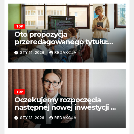
TOP
Oto propozycja
przeredagowanego tytułu:
Resort edukacji szkoli
STY 14, 2026
REDAKCJA
nauczycieli z wykorzystania
sztucznej inteligencji. AI
pojawi się na zajęciach
szkolnych
TOP
Oczekujemy rozpoczęcia
następnej nowej inwestycji w
ciągu najbliższego półrocza
STY 13, 2026
REDAKCJA