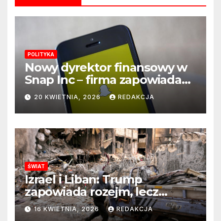
POLITYKA
Nowy dyrektor finansowy w
Snap Inc – firma zapowiada
zmianę na kluczowym
20 KWIETNIA, 2026
REDAKCJA
stanowisku
ŚWIAT
Izrael i Liban: Trump
zapowiada rozejm, lecz
perspektywa zakończenia
16 KWIETNIA, 2026
REDAKCJA
wojny wciąż odległa