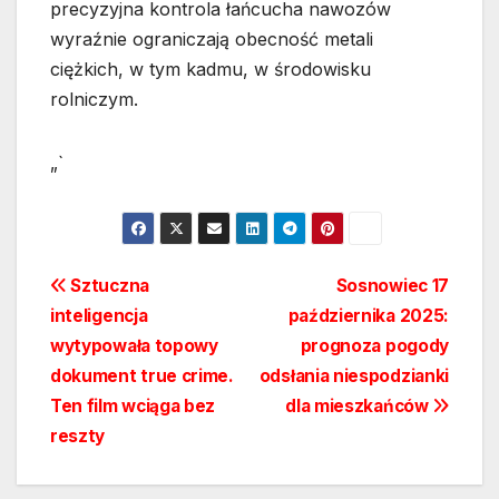
precyzyjna kontrola łańcucha nawozów
wyraźnie ograniczają obecność metali
ciężkich, w tym kadmu, w środowisku
rolniczym.
„`
Nawigacja
Sztuczna
Sosnowiec 17
inteligencja
października 2025:
wpisu
wytypowała topowy
prognoza pogody
dokument true crime.
odsłania niespodzianki
Ten film wciąga bez
dla mieszkańców
reszty