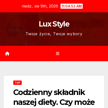
Skip
niedz.. sie 9th, 2026
11:04:54 AM
to
content
Lux Style
Twoje życie, Twoje wybory
TOP
Codzienny składnik
naszej diety. Czy może