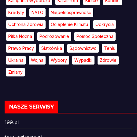
Kampania Wyborcza
Katastrofa
Kibice
Konflikt
Kredyty
NATO
Niepełnosprawność
Ochrona Zdrowia
Ocieplenie Klimatu
Odkrycia
Piłka Nożna
Podróżowanie
Pomoc Społeczna
Prawo Pracy
Siatkówka
Sądownictwo
Tenis
Ukraina
Wojna
Wybory
Wypadki
Zdrowie
Zmiany
NASZE SERWISY
199.pl