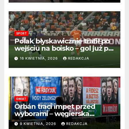
SPORT
Polak błyskawicznie trafił po
wejściu na boisko – gol już po
22 sekundach!
16 KWIETNIA, 2026
REDAKCJA
ŚWIAT
Orbán traci impet przed
wyborami – węgierska
propaganda przestaje
9 KWIETNIA, 2026
REDAKCJA
przekonywać