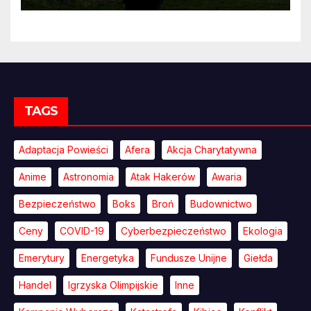
TAGS
Adaptacja Powieści
Afera
Akcja Charytatywna
Anime
Astronomia
Atak Hakerów
Awaria
Bezpieczeństwo
Boks
Broń
Budownictwo
Ceny
COVID-19
Cyberbezpieczeństwo
Ekologia
Emerytury
Energetyka
Fundusze Unijne
Giełda
Handel
Igrzyska Olimpijskie
Inne