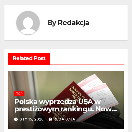
By
Redakcja
Related Post
TOP
Polska wyprzedza USA w
prestiżowym rankingu. Nowy
układ sił na świecie?
STY 15, 2026
REDAKCJA