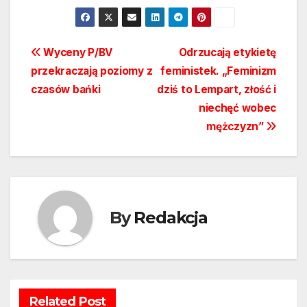
Nawigacja
Wyceny P/BV
Odrzucają etykietę
przekraczają poziomy z
feministek. „Feminizm
wpisu
czasów bańki
dziś to Lempart, złość i
niechęć wobec
mężczyzn”
By
Redakcja
Related Post