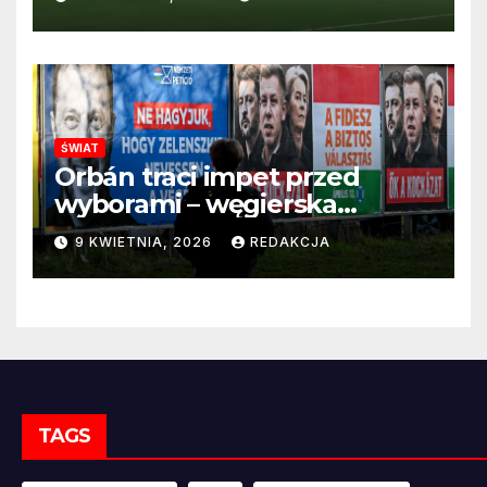
ŚWIAT
Orbán traci impet przed
wyborami – węgierska
propaganda przestaje
9 KWIETNIA, 2026
REDAKCJA
przekonywać
TAGS