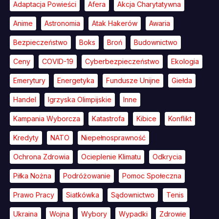
Adaptacja Powieści
Afera
Akcja Charytatywna
Anime
Astronomia
Atak Hakerów
Awaria
Bezpieczeństwo
Boks
Broń
Budownictwo
Ceny
COVID-19
Cyberbezpieczeństwo
Ekologia
Emerytury
Energetyka
Fundusze Unijne
Giełda
Handel
Igrzyska Olimpijskie
Inne
Kampania Wyborcza
Katastrofa
Kibice
Konflikt
Kredyty
NATO
Niepełnosprawność
Ochrona Zdrowia
Ocieplenie Klimatu
Odkrycia
Piłka Nożna
Podróżowanie
Pomoc Społeczna
Prawo Pracy
Siatkówka
Sądownictwo
Tenis
Ukraina
Wojna
Wybory
Wypadki
Zdrowie