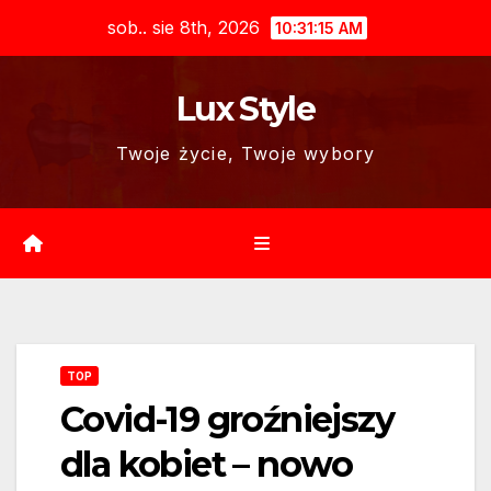
Skip
sob.. sie 8th, 2026
10:31:16 AM
to
content
Lux Style
Twoje życie, Twoje wybory
TOP
Covid-19 groźniejszy
dla kobiet – nowo