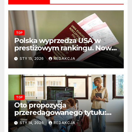
TOP
Polska wyprzedza USA w
prestiżowym rankingu. Nowy
układ sił na świecie?
STY 15, 2026
REDAKCJA
TOP
Oto propozycja
przeredagowanego tytułu:
Resort edukacji szkoli
STY 14, 2026
REDAKCJA
nauczycieli z wykorzystania