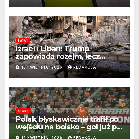
stanowisku
ŚWIAT
Izrael i Liban: Trump
zapowiada rozejm, lecz
perspektywa zakończenia
16 KWIETNIA, 2026
REDAKCJA
wojny wciąż odległa
SPORT
Polak błyskawicznie trafił po
wejściu na boisko – gol już po
22 sekundach!
16 KWIETNIA, 2026
REDAKCJA