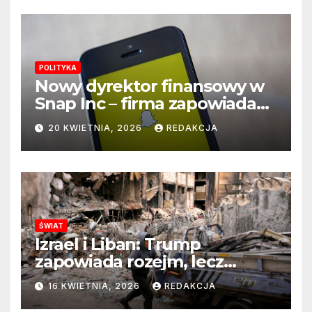
POLITYKA
Nowy dyrektor finansowy w
Snap Inc – firma zapowiada
zmianę na kluczowym
20 KWIETNIA, 2026
REDAKCJA
stanowisku
ŚWIAT
Izrael i Liban: Trump
zapowiada rozejm, lecz
perspektywa zakończenia
16 KWIETNIA, 2026
REDAKCJA
wojny wciąż odległa