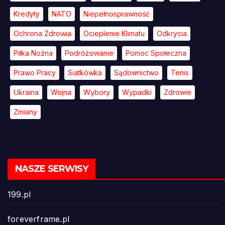
Kredyty
NATO
Niepełnosprawność
Ochrona Zdrowia
Ocieplenie Klimatu
Odkrycia
Piłka Nożna
Podróżowanie
Pomoc Społeczna
Prawo Pracy
Siatkówka
Sądownictwo
Tenis
Ukraina
Wojna
Wybory
Wypadki
Zdrowie
Zmiany
NASZE SERWISY
199.pl
foreverframe.pl