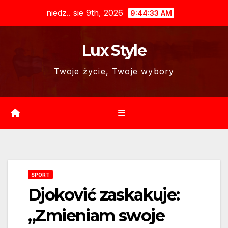
Skip
niedz.. sie 9th, 2026
9:44:34 AM
to
content
Lux Style
Twoje życie, Twoje wybory
SPORT
Djoković zaskakuje:
„Zmieniam swoje