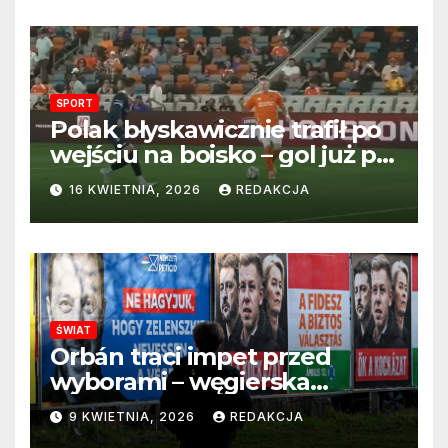
SPORT
Polak błyskawicznie trafił po
wejściu na boisko – gol już po
22 sekundach!
16 KWIETNIA, 2026
REDAKCJA
ŚWIAT
Orbán traci impet przed
wyborami – węgierska
propaganda przestaje
9 KWIETNIA, 2026
REDAKCJA
przekonywać