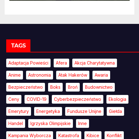
TAGS
Adaptacja Powieści
Afera
Akcja Charytatywna
Anime
Astronomia
Atak Hakerów
Awaria
Bezpieczeństwo
Boks
Broń
Budownictwo
Ceny
COVID-19
Cyberbezpieczeństwo
Ekologia
Emerytury
Energetyka
Fundusze Unijne
Giełda
Handel
Igrzyska Olimpijskie
Inne
Kampania Wyborcza
Katastrofa
Kibice
Konflikt