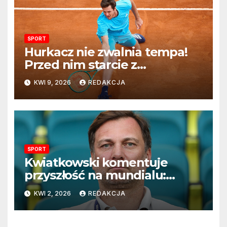
SPORT
Hurkacz nie zwalnia tempa!
Przed nim starcie z
Vacherotem w trzeciej
KWI 9, 2026
REDAKCJA
rundzie Monte Carlo
SPORT
Kwiatkowski komentuje
przyszłość na mundialu:
„Rozważamy rezygnację”
KWI 2, 2026
REDAKCJA