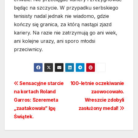
będąc na szczycie. W przypadku serbskiego
tenisisty nadal jednak nie wiadomo, gdzie
kończy się granica, za którą nastąpi zjazd
kariery. Na razie nie zatrzymują go ani wiek,
ani kolejne urazy, ani sporo młodsi
przeciwnicy.
Nawigacja
Sensacyjne starcie
100-letnie oczekiwanie
na kortach Roland
zaowocowało.
wpisu
Garros: Szeremeta
Wreszcie zdobyli
„zaatakowała” Igę
zasłużony medal!
Świątek.