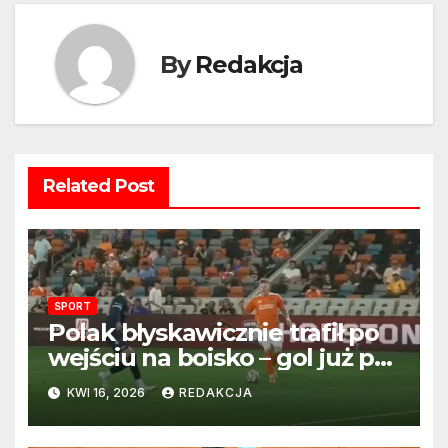
By
Redakcja
Related Post
SPORT
Polak błyskawicznie trafił po
wejściu na boisko – gol już po
22 sekundach!
KWI 16, 2026
REDAKCJA