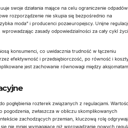
nuuje swoje działania mające na celu ograniczenie odpadó
owe rozporządzenie nie skupia się bezpośrednio na
szybka moda” i producenci pozaeuropejscy. Unijne regulacj
, wprowadzając zasady odpowiedzialności za cały cykl życ
niosą konsumenci, co uwidacznia trudność w łączeniu
przez efektywność i przedsiębiorczość, po równość i koszt
mplikowane jest zachowanie równowagi między aksjomatam
acyjne
o pogłębienia rozterek związanych z regulacjami. Wartośc
 do pogodzenia, zwłaszcza w obliczu skomplikowanych
ntekście zachodzących przemian, kluczową rolę odgrywaj
ą się nie mniej wymagające niż wprowadzanie nowych regula