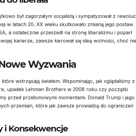
kowo był zagorzałym socjalistą i sympatyzował z rewoluc
sji w latach 20. XX wieku skutkowało zmianą jego postaw. 
, a ostatecznie przeszedł na stronę liberalizmu i poparł
jej karierze, zawsze kierował się ideą wolności, choć ni
 i Nowe Wyzwania
 które wstrząsają światem. Wspominając, jak oglądaliśmy z
re, upadek Lehman Brothers w 2008 roku czy początki
toimy przed przełomowymi momentami. Donald Trump i jego
znych przemian, które jak zawsze prowadzą do ograniczeń
y i Konsekwencje