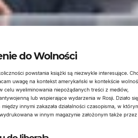
żenie do Wolności
oliczności powstania książki są niezwykle interesujące. Ch
wracam uwagę na kontekst amerykański w kontekście wolnoś
w celu wyeliminowania niepożądanych treści z mediów,
tywojenną lub wspierające wydarzenia w Rosji. Działo się
 między innymi zakazała działalności czasopisma, w który
ała wydrukowana w innym magazynie założonym także przez
 do liberała