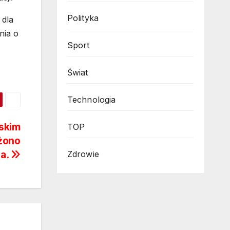
Polityka
 dla
nia o
Sport
Świat
Technologia
ńskim
TOP
żono
pa.
Zdrowie