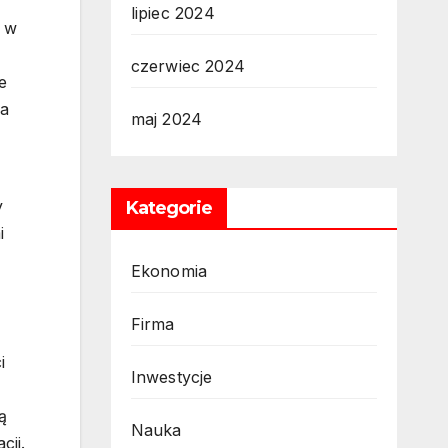
lipiec 2024
w w
czerwiec 2024
e
ia
maj 2024
y
Kategorie
i
Ekonomia
Firma
i
Inwestycje
ą
Nauka
cji.