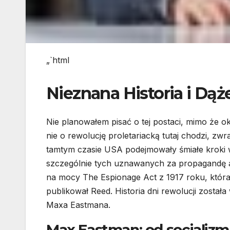
„`html
Nieznana Historia i Dą
Nie planowałem pisać o tej postaci, mimo że ok
nie o rewolucję proletariacką tutaj chodzi, z
tamtym czasie USA podejmowały śmiałe kroki 
szczególnie tych uznawanych za propagandę an
na mocy The Espionage Act z 1917 roku, która
publikował Reed. Historia dni rewolucji zost
Maxa Eastmana.
Max Eastman: od socjalizmu