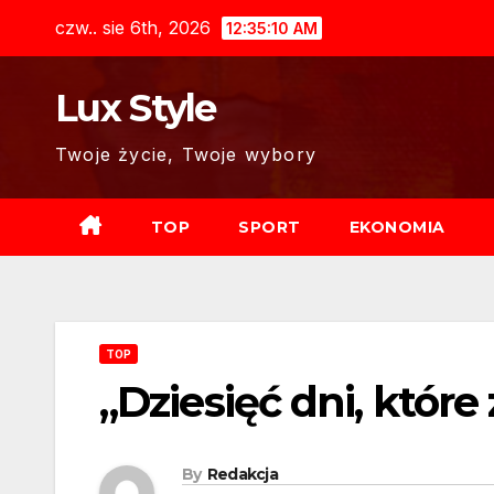
Skip
czw.. sie 6th, 2026
12:35:11 AM
to
content
Lux Style
Twoje życie, Twoje wybory
TOP
SPORT
EKONOMIA
TOP
„Dziesięć dni, które
By
Redakcja