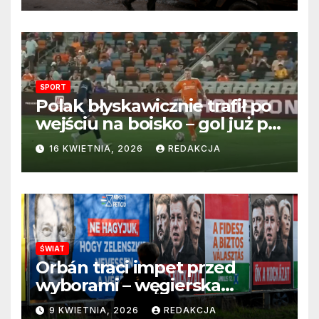
SPORT
Polak błyskawicznie trafił po
wejściu na boisko – gol już po
22 sekundach!
16 KWIETNIA, 2026
REDAKCJA
ŚWIAT
Orbán traci impet przed
wyborami – węgierska
propaganda przestaje
9 KWIETNIA, 2026
REDAKCJA