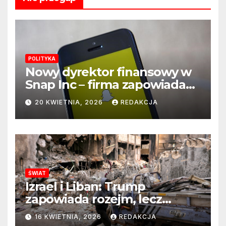
POLITYKA
Nowy dyrektor finansowy w
Snap Inc – firma zapowiada
zmianę na kluczowym
20 KWIETNIA, 2026
REDAKCJA
stanowisku
ŚWIAT
Izrael i Liban: Trump
zapowiada rozejm, lecz
perspektywa zakończenia
16 KWIETNIA, 2026
REDAKCJA
wojny wciąż odległa