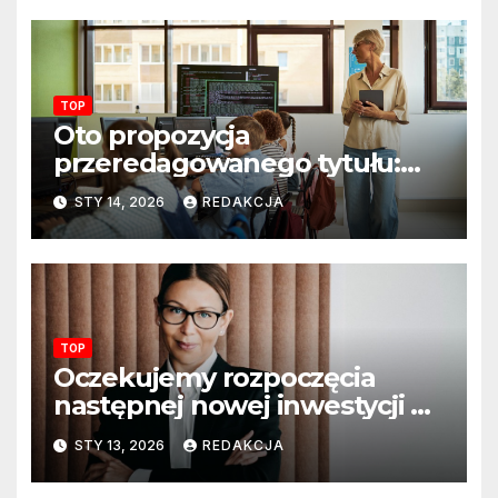
TOP
Oto propozycja
przeredagowanego tytułu:
Resort edukacji szkoli
STY 14, 2026
REDAKCJA
nauczycieli z wykorzystania
sztucznej inteligencji. AI
pojawi się na zajęciach
szkolnych
TOP
Oczekujemy rozpoczęcia
następnej nowej inwestycji w
ciągu najbliższego półrocza
STY 13, 2026
REDAKCJA