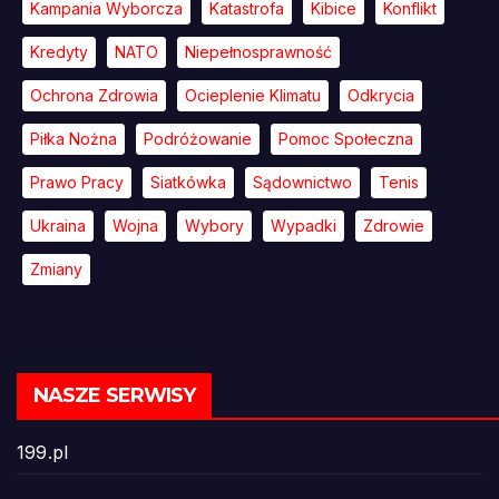
Kampania Wyborcza
Katastrofa
Kibice
Konflikt
Kredyty
NATO
Niepełnosprawność
Ochrona Zdrowia
Ocieplenie Klimatu
Odkrycia
Piłka Nożna
Podróżowanie
Pomoc Społeczna
Prawo Pracy
Siatkówka
Sądownictwo
Tenis
Ukraina
Wojna
Wybory
Wypadki
Zdrowie
Zmiany
NASZE SERWISY
199.pl