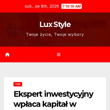
Skip
sob.. sie 8th, 2026
7:19:17 AM
to
content
Lux Style
Twoje życie, Twoje wybory
TOP
Ekspert inwestycyjny
wpłaca kapitał w