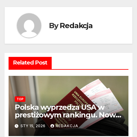
By
Redakcja
Related Post
TOP
Polska wyprzedza USA w
prestiżowym rankingu. Nowy
układ sił na świecie?
STY 15, 2026
REDAKCJA