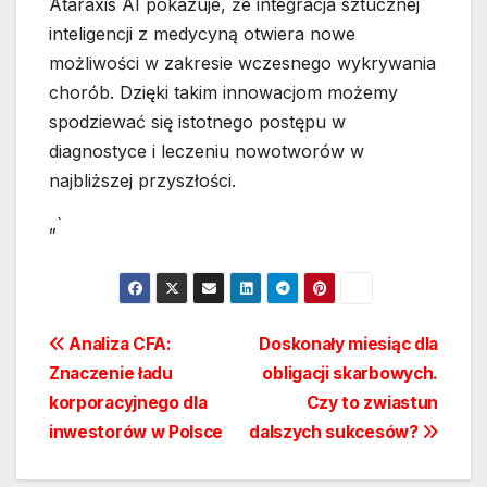
Ataraxis AI pokazuje, że integracja sztucznej
inteligencji z medycyną otwiera nowe
możliwości w zakresie wczesnego wykrywania
chorób. Dzięki takim innowacjom możemy
spodziewać się istotnego postępu w
diagnostyce i leczeniu nowotworów w
najbliższej przyszłości.
„`
Nawigacja
Analiza CFA:
Doskonały miesiąc dla
Znaczenie ładu
obligacji skarbowych.
wpisu
korporacyjnego dla
Czy to zwiastun
inwestorów w Polsce
dalszych sukcesów?