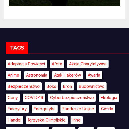
przekonywać
TAGS
Adaptacja Powieści
Afera
Akcja Charytatywna
Anime
Astronomia
Atak Hakerów
Awaria
Bezpieczeństwo
Boks
Broń
Budownictwo
Ceny
COVID-19
Cyberbezpieczeństwo
Ekologia
Emerytury
Energetyka
Fundusze Unijne
Giełda
Handel
Igrzyska Olimpijskie
Inne