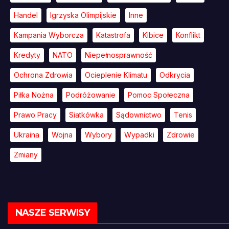
Handel
Igrzyska Olimpijskie
Inne
Kampania Wyborcza
Katastrofa
Kibice
Konflikt
Kredyty
NATO
Niepełnosprawność
Ochrona Zdrowia
Ocieplenie Klimatu
Odkrycia
Piłka Nożna
Podróżowanie
Pomoc Społeczna
Prawo Pracy
Siatkówka
Sądownictwo
Tenis
Ukraina
Wojna
Wybory
Wypadki
Zdrowie
Zmiany
NASZE SERWISY