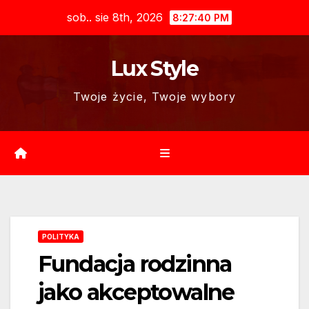
Skip
sob.. sie 8th, 2026
8:27:41 PM
to
content
Lux Style
Twoje życie, Twoje wybory
POLITYKA
Fundacja rodzinna
jako akceptowalne