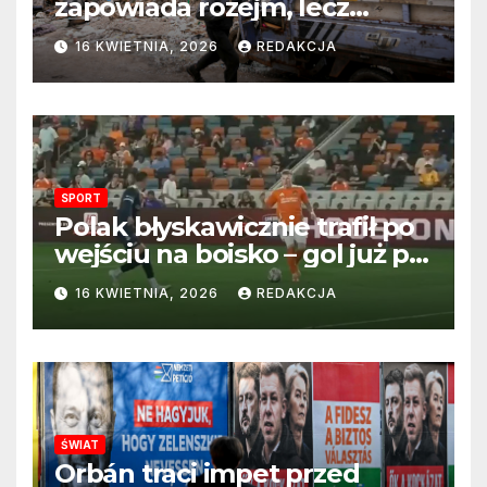
zapowiada rozejm, lecz
perspektywa zakończenia
16 KWIETNIA, 2026
REDAKCJA
wojny wciąż odległa
SPORT
Polak błyskawicznie trafił po
wejściu na boisko – gol już po
22 sekundach!
16 KWIETNIA, 2026
REDAKCJA
ŚWIAT
Orbán traci impet przed