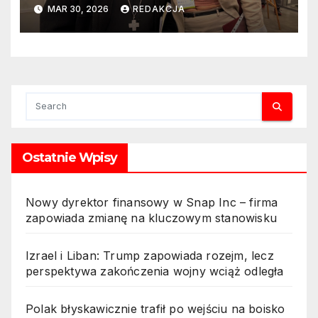
Rysia: „Reformuję Kościół od
MAR 30, 2026
REDAKCJA
wewnątrz”
Ostatnie Wpisy
Nowy dyrektor finansowy w Snap Inc – firma
zapowiada zmianę na kluczowym stanowisku
Izrael i Liban: Trump zapowiada rozejm, lecz
perspektywa zakończenia wojny wciąż odległa
Polak błyskawicznie trafił po wejściu na boisko