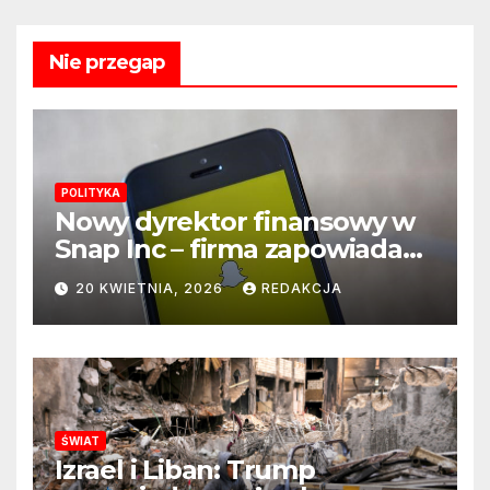
Nie przegap
POLITYKA
Nowy dyrektor finansowy w
Snap Inc – firma zapowiada
zmianę na kluczowym
20 KWIETNIA, 2026
REDAKCJA
stanowisku
ŚWIAT
Izrael i Liban: Trump