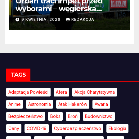
Orbán traci impet przed
wyborami – węgierska
propaganda przestaje
9 KWIETNIA, 2026
REDAKCJA
przekonywać
TAGS
Adaptacja Powieści
Afera
Akcja Charytatywna
Anime
Astronomia
Atak Hakerów
Awaria
Bezpieczeństwo
Boks
Broń
Budownictwo
Ceny
COVID-19
Cyberbezpieczeństwo
Ekologia