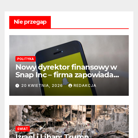
Nie przegap
POLITYKA
Nowy dyrektor finansowy w
Snap Inc – firma zapowiada
zmianę na kluczowym
20 KWIETNIA, 2026
REDAKCJA
stanowisku
ŚWIAT
Izrael i Liban: Trump