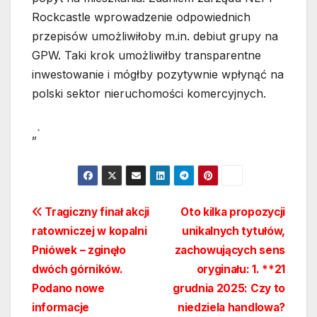
Rockcastle wprowadzenie odpowiednich
przepisów umożliwiłoby m.in. debiut grupy na
GPW. Taki krok umożliwiłby transparentne
inwestowanie i mógłby pozytywnie wpłynąć na
polski sektor nieruchomości komercyjnych.
„`
Nawigacja
Tragiczny finał akcji
Oto kilka propozycji
ratowniczej w kopalni
unikalnych tytułów,
wpisu
Pniówek – zginęło
zachowujących sens
dwóch górników.
oryginału: 1. **21
Podano nowe
grudnia 2025: Czy to
informacje
niedziela handlowa?