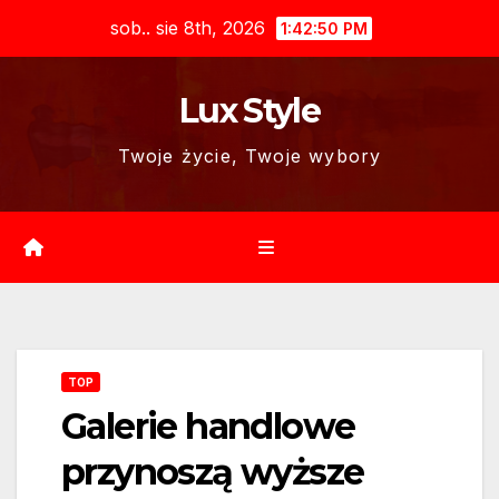
Skip
sob.. sie 8th, 2026
1:42:51 PM
to
content
Lux Style
Twoje życie, Twoje wybory
TOP
Galerie handlowe
przynoszą wyższe