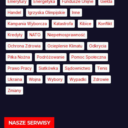
Emerytury
Energetyka
Fundusze Unijne
Giełda
Handel
Igrzyska Olimpijskie
Inne
Kampania Wyborcza
Katastrofa
Kibice
Konflikt
Kredyty
NATO
Niepełnosprawność
Ochrona Zdrowia
Ocieplenie Klimatu
Odkrycia
Piłka Nożna
Podróżowanie
Pomoc Społeczna
Prawo Pracy
Siatkówka
Sądownictwo
Tenis
Ukraina
Wojna
Wybory
Wypadki
Zdrowie
Zmiany
NASZE SERWISY