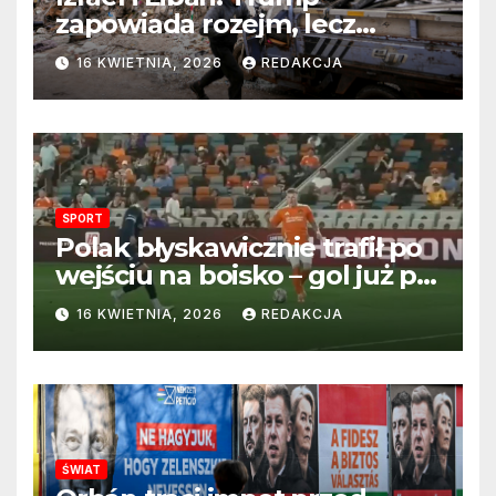
zapowiada rozejm, lecz
perspektywa zakończenia
16 KWIETNIA, 2026
REDAKCJA
wojny wciąż odległa
SPORT
Polak błyskawicznie trafił po
wejściu na boisko – gol już po
22 sekundach!
16 KWIETNIA, 2026
REDAKCJA
ŚWIAT