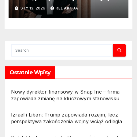
ciągu najbliższego półrocza
STY 13, 2026
REDAKCJA
Ostatnie Wpisy
Nowy dyrektor finansowy w Snap Inc – firma
zapowiada zmianę na kluczowym stanowisku
Izrael i Liban: Trump zapowiada rozejm, lecz
perspektywa zakończenia wojny wciąż odległa