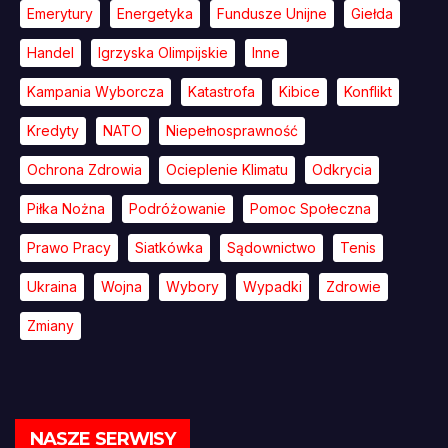
Emerytury
Energetyka
Fundusze Unijne
Giełda
Handel
Igrzyska Olimpijskie
Inne
Kampania Wyborcza
Katastrofa
Kibice
Konflikt
Kredyty
NATO
Niepełnosprawność
Ochrona Zdrowia
Ocieplenie Klimatu
Odkrycia
Piłka Nożna
Podróżowanie
Pomoc Społeczna
Prawo Pracy
Siatkówka
Sądownictwo
Tenis
Ukraina
Wojna
Wybory
Wypadki
Zdrowie
Zmiany
NASZE SERWISY