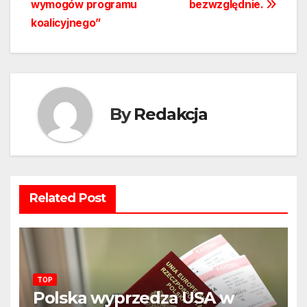
wymogów programu
bezwzględnie.
koalicyjnego”
By
Redakcja
Related Post
TOP
Polska wyprzedza USA w