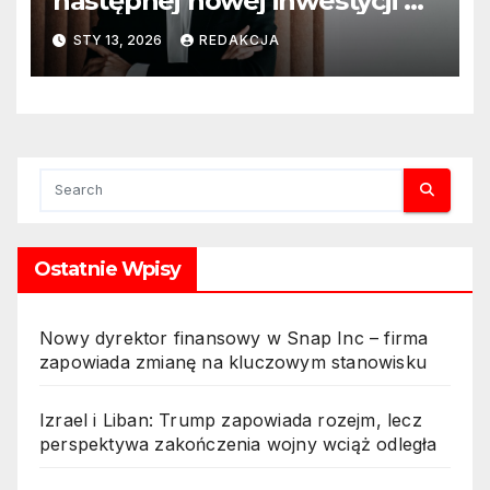
następnej nowej inwestycji w
ciągu najbliższego półrocza
STY 13, 2026
REDAKCJA
Ostatnie Wpisy
Nowy dyrektor finansowy w Snap Inc – firma
zapowiada zmianę na kluczowym stanowisku
Izrael i Liban: Trump zapowiada rozejm, lecz
perspektywa zakończenia wojny wciąż odległa