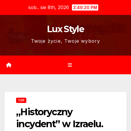
Skip
sob.. sie 8th, 2026
3:49:21 PM
to
content
Lux Style
Twoje życie, Twoje wybory
TOP
„Historyczny
incydent” w Izraelu.