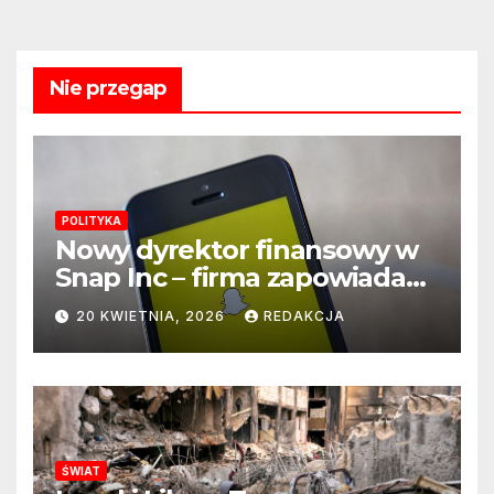
Nie przegap
POLITYKA
Nowy dyrektor finansowy w
Snap Inc – firma zapowiada
zmianę na kluczowym
20 KWIETNIA, 2026
REDAKCJA
stanowisku
ŚWIAT