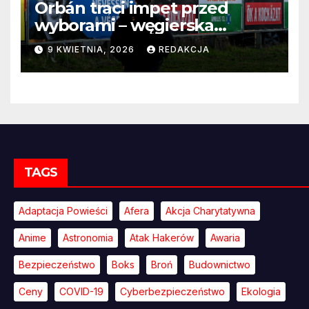
Orbán traci impet przed
wyborami – węgierska
propaganda przestaje
9 KWIETNIA, 2026
REDAKCJA
przekonywać
TAGS
Adaptacja Powieści
Afera
Akcja Charytatywna
Anime
Astronomia
Atak Hakerów
Awaria
Bezpieczeństwo
Boks
Broń
Budownictwo
Ceny
COVID-19
Cyberbezpieczeństwo
Ekologia