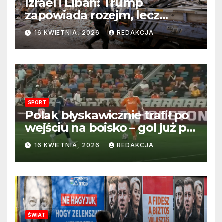
Izrael i Liban: Trump
zapowiada rozejm, lecz
perspektywa zakończenia
16 KWIETNIA, 2026
REDAKCJA
wojny wciąż odległa
SPORT
Polak błyskawicznie trafił po
wejściu na boisko – gol już po
22 sekundach!
16 KWIETNIA, 2026
REDAKCJA
ŚWIAT