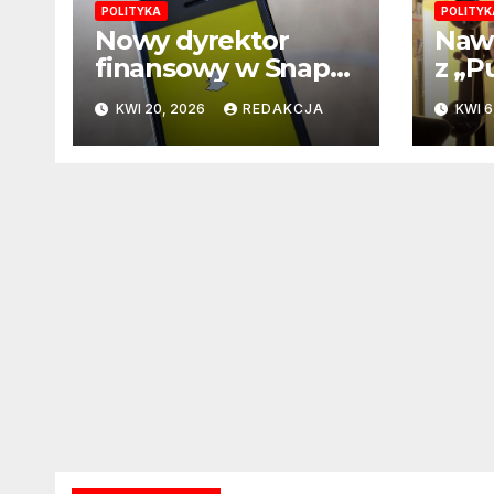
POLITYKA
POLITYK
Nowy dyrektor
Nawr
finansowy w Snap
z „P
Inc – firma
tysi
KWI 20, 2026
REDAKCJA
KWI 6
zapowiada zmianę
3 go
na kluczowym
szal
stanowisku
najw