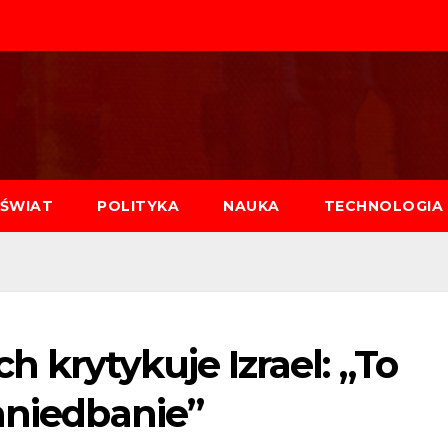
ŚWIAT
POLITYKA
NAUKA
TECHNOLOGIA
 krytykuje Izrael: „To
aniedbanie”