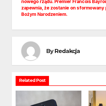
nowego rządu. Premier Francois Bayro
wpisu
zapewnia, że zostanie on sformowany
Bożym Narodzeniem.
By
Redakcja
Related Post