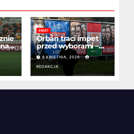
ŚWIAT
znie
Orbán traci impet
 na
przed wyborami –
 po
węgierska
9 KWIETNIA, 2026
propaganda
przestaje
REDAKCJA
przekonywać