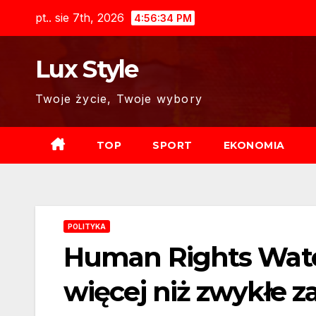
Skip
pt.. sie 7th, 2026
4:56:36 PM
to
content
Lux Style
Twoje życie, Twoje wybory
TOP
SPORT
EKONOMIA
POLITYKA
Human Rights Watch
więcej niż zwykłe z