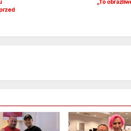
u
„To obraźli
 przed