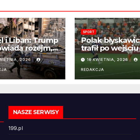
SPORT
el i Liban: Trump
Polak błyskawic
wiada rozejm,
trafił po wejściu
 perspektywa
boisko – gol już
WIETNIA, 2026
16 KWIETNIA, 2026
ńczenia wojny
22 sekundach!
ż odległa
CJA
REDAKCJA
NASZE SERWISY
199.pl