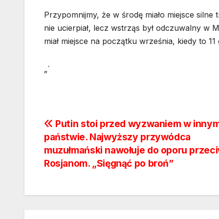
Przypomnijmy, że w środę miało miejsce silne 
nie ucierpiał, lecz wstrząs był odczuwalny w 
miał miejsce na początku września, kiedy to 11 
„`
Nawigacja
Putin stoi przed wyzwaniem w inny
państwie. Najwyższy przywódca
wpisu
muzułmański nawołuje do oporu przec
Rosjanom. „Sięgnąć po broń”