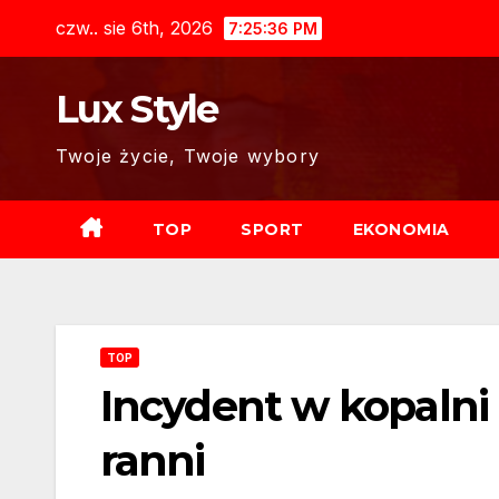
Skip
czw.. sie 6th, 2026
7:25:38 PM
to
content
Lux Style
Twoje życie, Twoje wybory
TOP
SPORT
EKONOMIA
TOP
Incydent w kopalni 
ranni