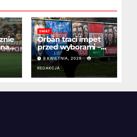
ŚWIAT
znie
Orbán traci impet
 na
przed wyborami –
 po
węgierska
9 KWIETNIA, 2026
propaganda
przestaje
REDAKCJA
przekonywać