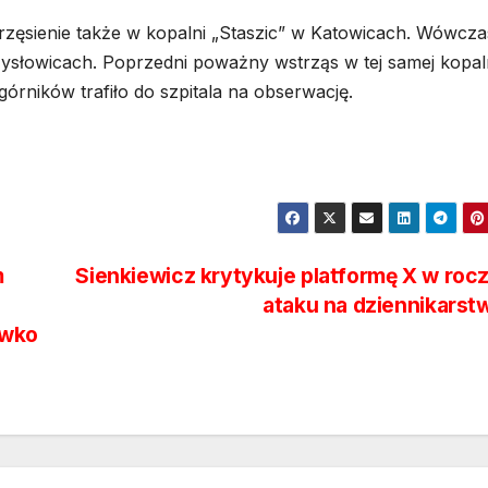
trzęsienie także w kopalni „Staszic” w Katowicach. Wówczas
Mysłowicach. Poprzedni poważny wstrząs w tej samej kopal
górników trafiło do szpitala na obserwację.
m
Sienkiewicz krytykuje platformę X w roc
ataku na dziennikars
iwko