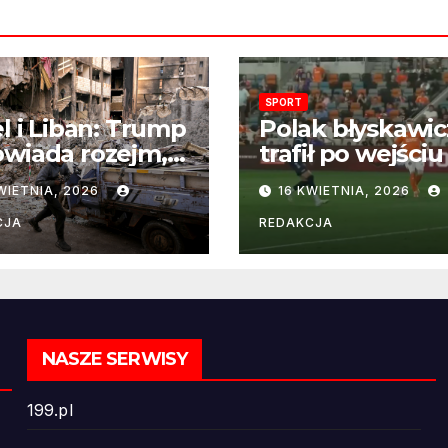
SPORT
el i Liban: Trump
Polak błyskawic
wiada rozejm,
trafił po wejściu
 perspektywa
boisko – gol już
WIETNIA, 2026
16 KWIETNIA, 2026
ńczenia wojny
22 sekundach!
ż odległa
CJA
REDAKCJA
NASZE SERWISY
199.pl