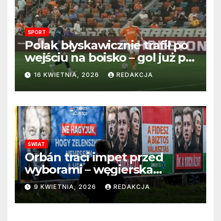
SPORT
Polak błyskawicznie trafił po
wejściu na boisko – gol już po
22 sekundach!
16 KWIETNIA, 2026
REDAKCJA
ŚWIAT
Orbán traci impet przed
wyborami – węgierska
propaganda przestaje
9 KWIETNIA, 2026
REDAKCJA
przekonywać