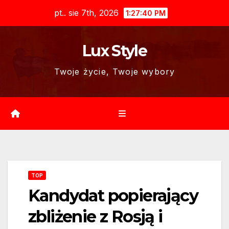
Skip
pt.. sie 7th, 2026
1:27:41 PM
to
content
Lux Style
Twoje życie, Twoje wybory
TOP
Kandydat popierający
zbliżenie z Rosją i