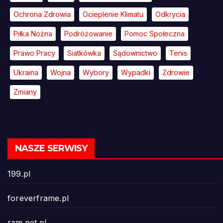
Ochrona Zdrowia
Ocieplenie Klimatu
Odkrycia
Piłka Nożna
Podróżowanie
Pomoc Społeczna
Prawo Pracy
Siatkówka
Sądownictwo
Tenis
Ukraina
Wojna
Wybory
Wypadki
Zdrowie
Zmiany
NASZE SERWISY
199.pl
foreverframe.pl
ram.net.pl