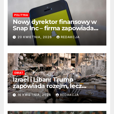
POLITYKA
Nowy dyrektor finansowy w
Snap Inc – firma zapowiada
zmianę na kluczowym
20 KWIETNIA, 2026
REDAKCJA
stanowisku
ŚWIAT
Izrael i Liban: Trump
zapowiada rozejm, lecz
perspektywa zakończenia
16 KWIETNIA, 2026
REDAKCJA
wojny wciąż odległa