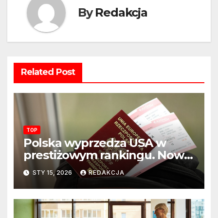
By
Redakcja
Related Post
TOP
Polska wyprzedza USA w
prestiżowym rankingu. Nowy
układ sił na świecie?
STY 15, 2026
REDAKCJA