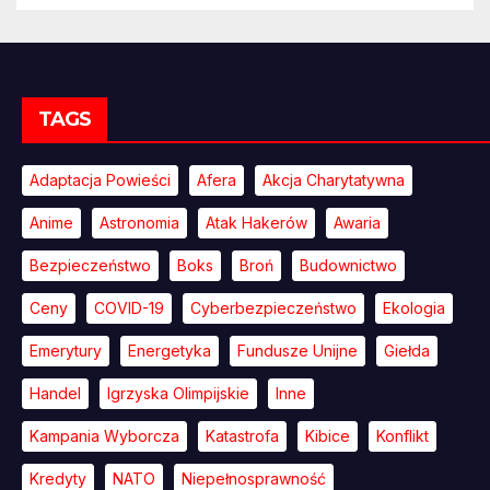
TAGS
Adaptacja Powieści
Afera
Akcja Charytatywna
Anime
Astronomia
Atak Hakerów
Awaria
Bezpieczeństwo
Boks
Broń
Budownictwo
Ceny
COVID-19
Cyberbezpieczeństwo
Ekologia
Emerytury
Energetyka
Fundusze Unijne
Giełda
Handel
Igrzyska Olimpijskie
Inne
Kampania Wyborcza
Katastrofa
Kibice
Konflikt
Kredyty
NATO
Niepełnosprawność