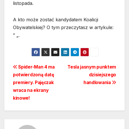
listopada.
A kto może zostać kandydatem Koalicji
Obywatelskiej? O tym przeczytasz w artykule:
” „.
Nawigacja
Spider-Man 4 ma
Tesla jasnym punktem
potwierdzoną datę
dzisiejszego
wpisu
premiery. Pajęczak
handlowania
wraca na ekrany
kinowe!