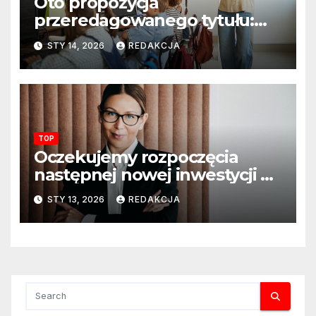
Oto propozycja
przeredagowanego tytułu:
Resort edukacji szkoli
STY 14, 2026
REDAKCJA
nauczycieli z wykorzystania
sztucznej inteligencji. AI
pojawi się na zajęciach
szkolnych
TOP
Oczekujemy rozpoczęcia
następnej nowej inwestycji w
ciągu najbliższego półrocza
STY 13, 2026
REDAKCJA