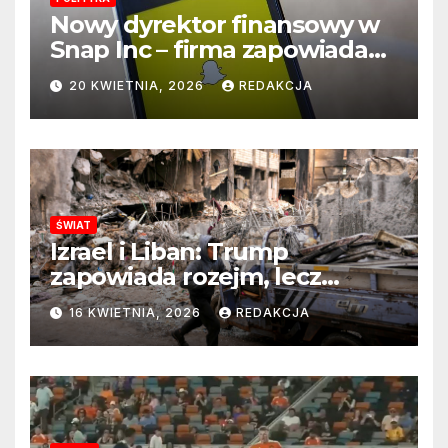
Nowy dyrektor finansowy w
Snap Inc – firma zapowiada
zmianę na kluczowym
20 KWIETNIA, 2026
REDAKCJA
stanowisku
ŚWIAT
Izrael i Liban: Trump
zapowiada rozejm, lecz
perspektywa zakończenia
16 KWIETNIA, 2026
REDAKCJA
wojny wciąż odległa