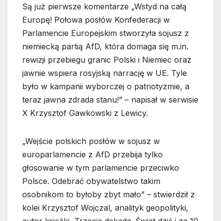
Są już pierwsze komentarze „Wstyd na całą
Europę! Połowa posłów Konfederacji w
Parlamencie Europejskim stworzyła sojusz z
niemiecką partią AfD, która domaga się m.in.
rewizji przebiegu granic Polski i Niemiec oraz
jawnie wspiera rosyjską narrację w UE. Tyle
było w kampanii wyborczej o patriotyzmie, a
teraz jawna zdrada stanu!” – napisał w serwisie
X Krzysztof Gawkowski z Lewicy.
„Wejście polskich posłów w sojusz w
europarlamencie z AfD przebija tylko
głosowanie w tym parlamencie przeciwko
Polsce. Odebrać obywatelstwo takim
osobnikom to byłoby zbyt mało” – stwierdził z
kolei Krzysztof Wojczal, analityk geopolityki,
autor książki „Trzecia dekada. Świat dziś i za 10