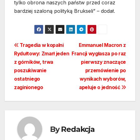
tylko obrona naszych państw przed coraz
bardziej szaloną polityką Brukseli” – dodał.
Nawigacja
Tragedia w kopalni
Emmanuel Macron z
Rydułtowy: Zmarł jeden
Francji wygłasza po raz
wpisu
z górników, trwa
pierwszy znaczące
poszukiwanie
przemówienie po
ostatniego
wynikach wyborów,
zaginionego
apeluje o jedność
By
Redakcja