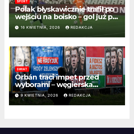
SPORT
Polak błyskawicznie trafił po
wejściu na boisko – gol już po
22 sekundach!
16 KWIETNIA, 2026
REDAKCJA
ŚWIAT
Orbán traci impet przed
wyborami – węgierska
propaganda przestaje
9 KWIETNIA, 2026
REDAKCJA
przekonywać