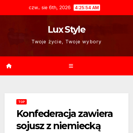
Skip
czw.. sie 6th, 2026
4:25:55 AM
to
content
Lux Style
Twoje życie, Twoje wybory
TOP
Konfederacja zawiera
sojusz z niemiecką