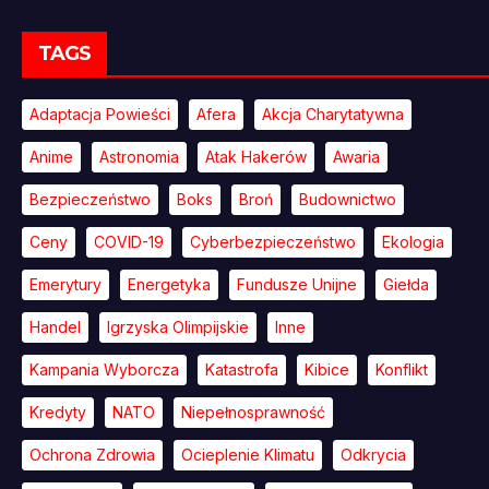
TAGS
Adaptacja Powieści
Afera
Akcja Charytatywna
Anime
Astronomia
Atak Hakerów
Awaria
Bezpieczeństwo
Boks
Broń
Budownictwo
Ceny
COVID-19
Cyberbezpieczeństwo
Ekologia
Emerytury
Energetyka
Fundusze Unijne
Giełda
Handel
Igrzyska Olimpijskie
Inne
Kampania Wyborcza
Katastrofa
Kibice
Konflikt
Kredyty
NATO
Niepełnosprawność
Ochrona Zdrowia
Ocieplenie Klimatu
Odkrycia