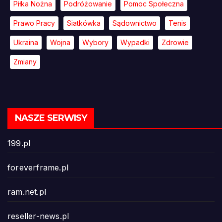
Piłka Nożna
Podróżowanie
Pomoc Społeczna
Prawo Pracy
Siatkówka
Sądownictwo
Tenis
Ukraina
Wojna
Wybory
Wypadki
Zdrowie
Zmiany
NASZE SERWISY
199.pl
foreverframe.pl
ram.net.pl
reseller-news.pl