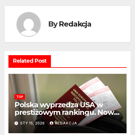
By
Redakcja
Related Post
TOP
Polska wyprzedza USA w
prestiżowym rankingu. Nowy
układ sił na świecie?
STY 15, 2026
REDAKCJA