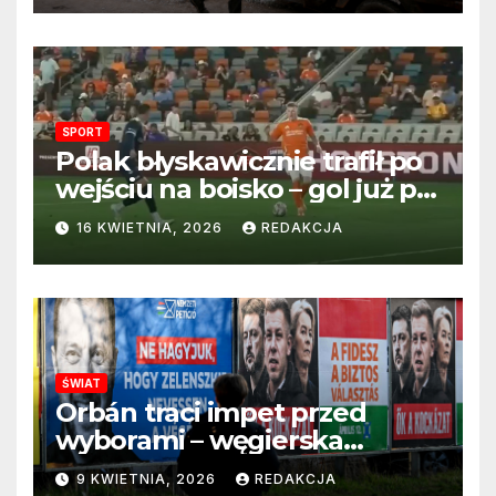
SPORT
Polak błyskawicznie trafił po
wejściu na boisko – gol już po
22 sekundach!
16 KWIETNIA, 2026
REDAKCJA
ŚWIAT
Orbán traci impet przed
wyborami – węgierska
propaganda przestaje
9 KWIETNIA, 2026
REDAKCJA
przekonywać