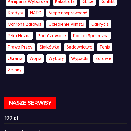
Kampania Wyborcza
Katastrofa
Kibice
Konflikt
Kredyty
NATO
Niepełnosprawność
Ochrona Zdrowia
Ocieplenie Klimatu
Odkrycia
Piłka Nożna
Podróżowanie
Pomoc Społeczna
Prawo Pracy
Siatkówka
Sądownictwo
Tenis
Ukraina
Wojna
Wybory
Wypadki
Zdrowie
Zmiany
NASZE SERWISY
199.pl