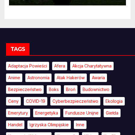
TAGS
Adaptacja Powieści
Afera
Akcja Charytatywna
Anime
Astronomia
Atak Hakerów
Awaria
Bezpieczeństwo
Boks
Broń
Budownictwo
Ceny
COVID-19
Cyberbezpieczeństwo
Ekologia
Emerytury
Energetyka
Fundusze Unijne
Giełda
Handel
Igrzyska Olimpijskie
Inne