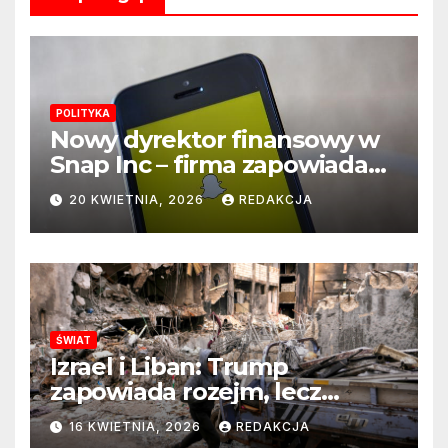
POLITYKA
Nowy dyrektor finansowy w
Snap Inc – firma zapowiada
zmianę na kluczowym
20 KWIETNIA, 2026
REDAKCJA
stanowisku
ŚWIAT
Izrael i Liban: Trump
zapowiada rozejm, lecz
perspektywa zakończenia
16 KWIETNIA, 2026
REDAKCJA
wojny wciąż odległa