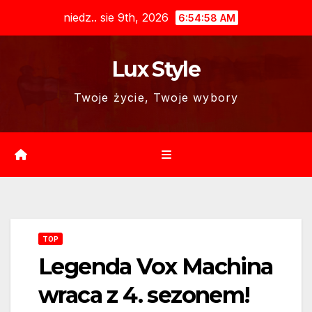
Skip
niedz.. sie 9th, 2026
6:54:59 AM
to
content
Lux Style
Twoje życie, Twoje wybory
TOP
Legenda Vox Machina
wraca z 4. sezonem!