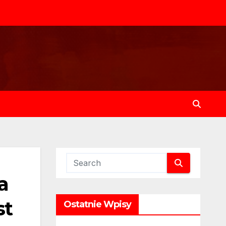
a
st
Ostatnie Wpisy