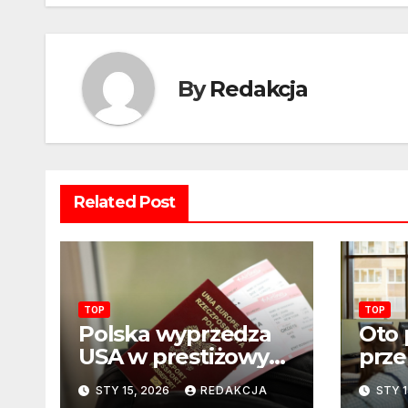
By
Redakcja
Related Post
TOP
TOP
Polska wyprzedza
Oto 
USA w prestiżowym
prz
rankingu. Nowy
tytułu: R
STY 15, 2026
REDAKCJA
STY 1
układ sił na świecie?
eduk