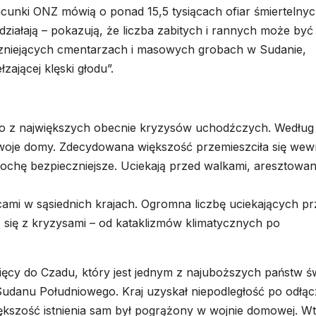
zacunki ONZ mówią o ponad 15,5 tysiącach ofiar śmiertelnyc
e działają – pokazują, że liczba zabitych i rannych może być
zniejących cmentarzach i masowych grobach w Sudanie,
zającej klęski głodu”.
go z największych obecnie kryzysów uchodźczych. Według
swoje domy. Zdecydowana większość przemieszciła się wew
trochę bezpieczniejsze. Uciekają przed walkami, aresztowan
cami w sąsiednich krajach. Ogromna liczbę uciekających p
 się z kryzysami – od kataklizmów klimatycznych po
sięcy do Czadu, który jest jednym z najuboższych państw św
 Sudanu Południowego. Kraj uzyskał niepodległość po odłąc
iększość istnienia sam był pogrążony w wojnie domowej. W