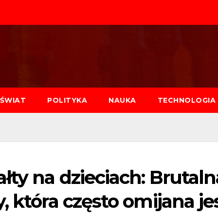
ŚWIAT
POLITYKA
NAUKA
TECHNOLOGIA
ty na dzieciach: Brutaln
, która często omijana je