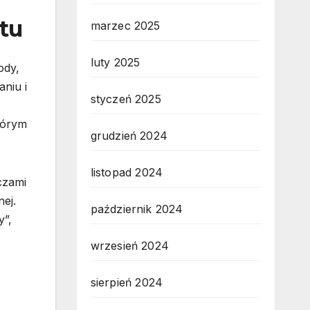
atu
marzec 2025
luty 2025
ody,
niu i
styczeń 2025
tórym
grudzień 2024
listopad 2024
czami
ej.
październik 2024
y”,
wrzesień 2024
sierpień 2024