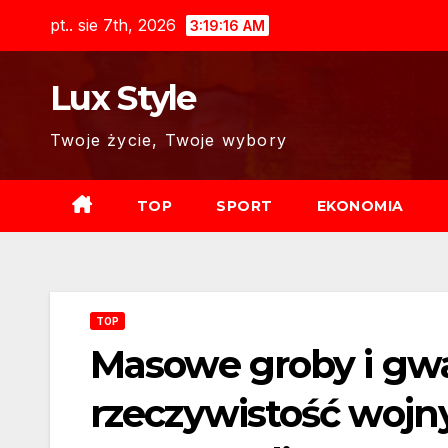
Skip
pt.. sie 7th, 2026
3:19:17 AM
to
content
Lux Style
Twoje życie, Twoje wybory
TOP
SPORT
EKONOMIA
TOP
Masowe groby i gwał
rzeczywistość wojny