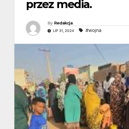
przez media.
By
Redakcja
#wojna
LIP 31, 2024