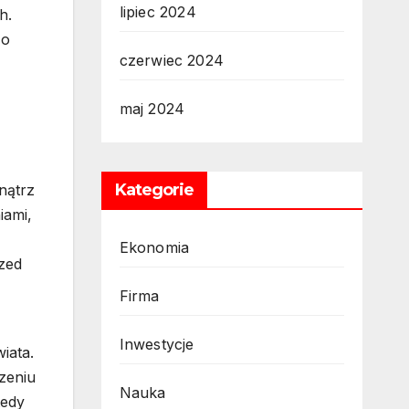
lipiec 2024
h.
 o
czerwiec 2024
maj 2024
Kategorie
nątrz
iami,
Ekonomia
rzed
Firma
Inwestycje
iata.
zeniu
Nauka
tedy