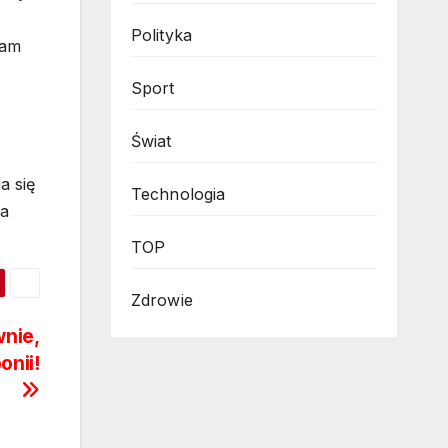
Polityka
tam
Sport
Świat
a się
Technologia
ia
TOP
Zdrowie
wnie,
onii!