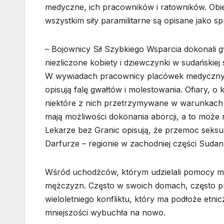
medyczne, ich pracowników i ratowników. Obi
wszystkim siły paramilitarne są opisane jako s
– Bojownicy Sił Szybkiego Wsparcia dokonali 
niezliczone kobiety i dziewczynki w sudańskie
W wywiadach pracownicy placówek medycznych
opisują falę gwałtów i molestowania. Ofiary, o 
niektóre z nich przetrzymywane w warunkach o
mają możliwości dokonania aborcji, a to może 
Lekarze bez Granic opisują, że przemoc seksua
Darfurze – regionie w zachodniej części Sudan
Wśród uchodźców, którym udzielali pomocy me
mężczyzn. Często w swoich domach, często prz
wieloletniego konfliktu, który ma podłoże et
mniejszości wybuchła na nowo.