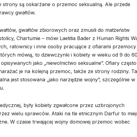
e strony są oskarżane o przemoc seksualną. Ale przede
prawcy gwałtów.
gwałtów, gwałtów zbiorowych oraz zmusili do małżeństw
j stolicy, Chartumie – mówi Laetitia Bader z Human Rights W
, ratownicy i inne osoby pracujące z ofiarami przemocy
których mówią, to dziewczynki i kobiety w wieku od 9 do 60 
pisywanych jako „niewolnictwo seksualne”. Ofiary często
narażać je na kolejną przemoc, także ze strony rodziny. T
lna jest stosowana „jako narzędzie wojny”, szczególnie w
u.
dycznej, były kobiety zgwałcone przez uzbrojonych
ez wielu sprawców. Ataki na tle etnicznym Darfur to miej
niczne. W czasie trwającej wojny domowej przemoc wobec