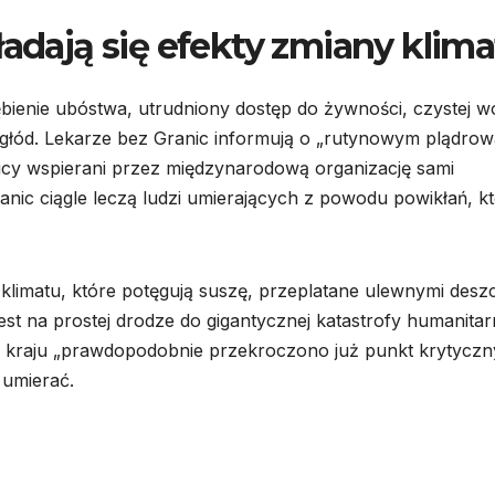
ładają się efekty zmiany klim
łębienie ubóstwa, utrudniony dostęp do żywności, czystej w
 głód. Lekarze bez Granic informują o „rutynowym plądrowa
nicy wspierani przez międzynarodową organizację sami
anic ciągle leczą ludzi umierających z powodu powikłań, k
y klimatu, które potęgują suszę, przeplatane ulewnymi desz
est na prostej drodze do gigantycznej katastrofy humanitarn
h kraju „prawdopodobnie przekroczono już punkt krytyczn
 umierać.