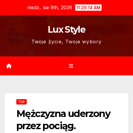
Skip
niedz.. sie 9th, 2026
11:29:15 AM
to
content
Lux Style
Twoje życie, Twoje wybory
TOP
Mężczyzna uderzony
przez pociąg.