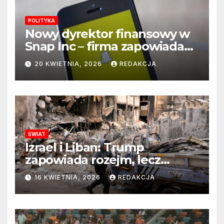
POLITYKA
Nowy dyrektor finansowy w
Snap Inc – firma zapowiada
zmianę na kluczowym
20 KWIETNIA, 2026
REDAKCJA
stanowisku
ŚWIAT
Izrael i Liban: Trump
zapowiada rozejm, lecz
perspektywa zakończenia
16 KWIETNIA, 2026
REDAKCJA
wojny wciąż odległa