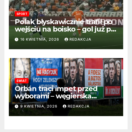
SPORT
Polak błyskawicznie trafił po
wejściu na boisko – gol już po
22 sekundach!
16 KWIETNIA, 2026
REDAKCJA
ŚWIAT
Orbán traci impet przed
wyborami – węgierska
propaganda przestaje
9 KWIETNIA, 2026
REDAKCJA
przekonywać