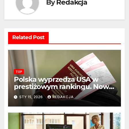
By
Redakcja
Related Post
TOP
Polska wyprzedza USA w
prestiżowym rankingu. Nowy
układ sił na świecie?
STY 15, 2026
REDAKCJA