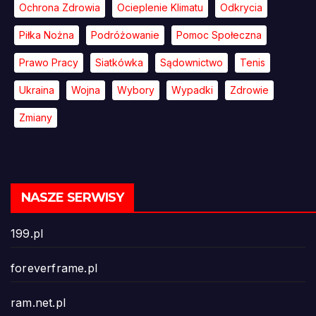
Ochrona Zdrowia
Ocieplenie Klimatu
Odkrycia
Piłka Nożna
Podróżowanie
Pomoc Społeczna
Prawo Pracy
Siatkówka
Sądownictwo
Tenis
Ukraina
Wojna
Wybory
Wypadki
Zdrowie
Zmiany
NASZE SERWISY
199.pl
foreverframe.pl
ram.net.pl