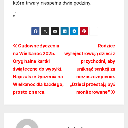
które trwały niespełna dwie godziny.
„`
Nawigacja
Cudowne życzenia
Rodzice
na Wielkanoc 2025.
wyrejestrowują dzieci z
wpisu
Oryginalne kartki
przychodni, aby
świąteczne do wysyłki.
uniknąć sankcji za
Najczulsze życzenia na
niezaszczepienie.
Wielkanoc dla każdego,
„Dzieci przestają być
prosto z serca.
monitorowane”