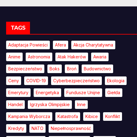
TAGS
Adaptacja Powieści
Afera
Akcja Charytatywna
Anime
Astronomia
Atak Hakerów
Awaria
Bezpieczeństwo
Boks
Broń
Budownictwo
Ceny
COVID-19
Cyberbezpieczeństwo
Ekologia
Emerytury
Energetyka
Fundusze Unijne
Giełda
Handel
Igrzyska Olimpijskie
Inne
Kampania Wyborcza
Katastrofa
Kibice
Konflikt
Kredyty
NATO
Niepełnosprawność