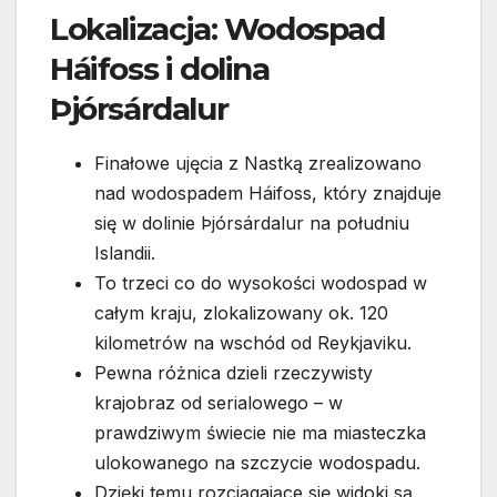
Lokalizacja: Wodospad
Háifoss i dolina
Þjórsárdalur
Finałowe ujęcia z Nastką zrealizowano
nad wodospadem Háifoss, który znajduje
się w dolinie Þjórsárdalur na południu
Islandii.
To trzeci co do wysokości wodospad w
całym kraju, zlokalizowany ok. 120
kilometrów na wschód od Reykjaviku.
Pewna różnica dzieli rzeczywisty
krajobraz od serialowego – w
prawdziwym świecie nie ma miasteczka
ulokowanego na szczycie wodospadu.
Dzięki temu rozciągające się widoki są