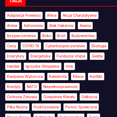
TAGS
Adaptacja Powieści
Afera
Akcja Charytatywna
Anime
Astronomia
Atak Hakerów
Awaria
Bezpieczeństwo
Boks
Broń
Budownictwo
Ceny
COVID-19
Cyberbezpieczeństwo
Ekologia
Emerytury
Energetyka
Fundusze Unijne
Giełda
Handel
Igrzyska Olimpijskie
Inne
Kampania Wyborcza
Katastrofa
Kibice
Konflikt
Kredyty
NATO
Niepełnosprawność
Ochrona Zdrowia
Ocieplenie Klimatu
Odkrycia
Piłka Nożna
Podróżowanie
Pomoc Społeczna