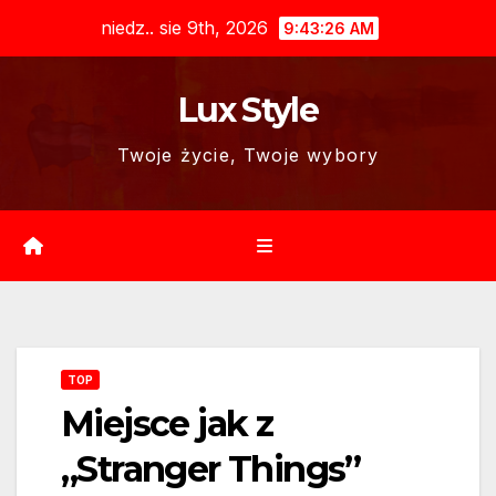
Skip
niedz.. sie 9th, 2026
9:43:27 AM
to
content
Lux Style
Twoje życie, Twoje wybory
TOP
Miejsce jak z
„Stranger Things”