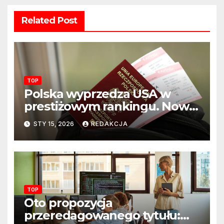
Related Post
TOP
Polska wyprzedza USA w
prestiżowym rankingu. Nowy
układ sił na świecie?
STY 15, 2026
REDAKCJA
TOP
Oto propozycja
przeredagowanego tytułu: