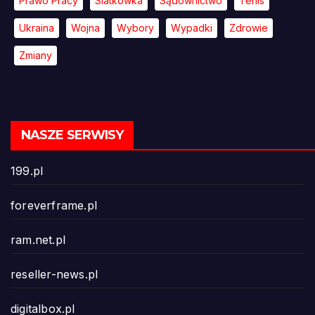
Prawo Pracy
Siatkówka
Sądownictwo
Tenis
Ukraina
Wojna
Wybory
Wypadki
Zdrowie
Zmiany
NASZE SERWISY
199.pl
foreverframe.pl
ram.net.pl
reseller-news.pl
digitalbox.pl