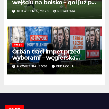
wejściu na boisko – gol już po
22 sekundach!
16 KWIETNIA, 2026
REDAKCJA
ŚWIAT
Orbán traci impet przed
wyborami – węgierska
propaganda przestaje
9 KWIETNIA, 2026
REDAKCJA
przekonywać