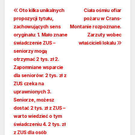
Nawigacja
Oto kilka unikalnych
Ciała ośmiu ofiar
propozycji tytułu,
pożaru w Crans-
wpisu
zachowujących sens
Montanie rozpoznane.
oryginału: 1. Mało znane
Zarzuty wobec
świadczenie ZUS –
właścicieli lokalu
seniorzy mogą
otrzymać 2 tys. zł 2.
Zapomniane wsparcie
dla seniorów: 2 tys. zł z
ZUS czeka na
uprawnionych 3.
Seniorze, możesz
dostać 2 tys. zł z ZUS –
warto wiedzieć o tym
świadczeniu 4. 2 tys. zł
z ZUS dla osób