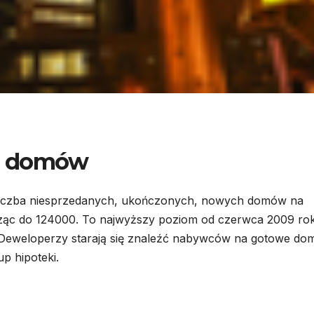
ch domów
 liczba niesprzedanych, ukończonych, nowych domów na
ząc do 124000. To najwyższy poziom od czerwca 2009 ro
 Deweloperzy starają się znaleźć nabywców na gotowe do
up hipoteki.