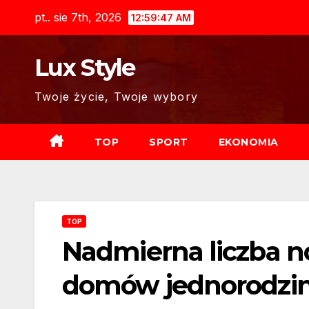
Skip
pt.. sie 7th, 2026
12:59:48 AM
to
content
Lux Style
Twoje życie, Twoje wybory
TOP
SPORT
EKONOMIA
TOP
Nadmierna liczba
domów jednorodzi