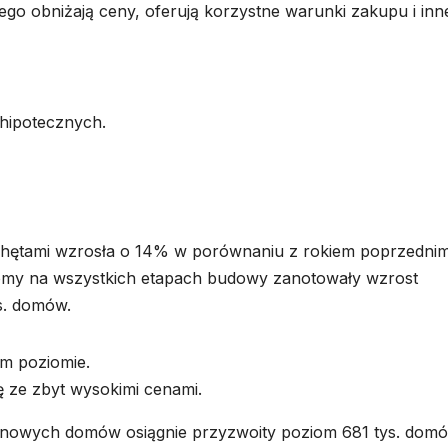
atego obniżają ceny, oferują korzystne warunki zakupu i inn
hipotecznych.
ętami wzrosła o 14% w porównaniu z rokiem poprzednim
omy na wszystkich etapach budowy zanotowały wzrost
s. domów.
m poziomie.
ę ze zbyt wysokimi cenami.
 nowych domów osiągnie przyzwoity poziom 681 tys. domó