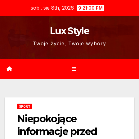
Skip
sob.. sie 8th, 2026
9:21:01 PM
to
content
Lux Style
Twoje życie, Twoje wybory
SPORT
Niepokojące
informacje przed