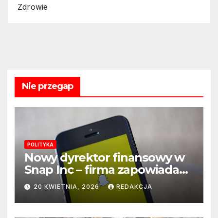
Zdrowie
Nie przegap
POLITYKA
Nowy dyrektor finansowy w
Snap Inc – firma zapowiada
zmianę na kluczowym
20 KWIETNIA, 2026
REDAKCJA
stanowisku