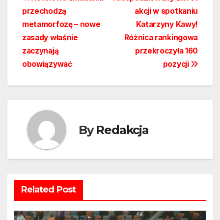
Nawigacja
przechodzą
akcji w spotkaniu
wpisu
metamorfozę – nowe
Katarzyny Kawy!
zasady właśnie
Różnica rankingowa
zaczynają
przekroczyła 160
obowiązywać
pozycji
By
Redakcja
Related Post