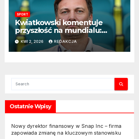
SPORT
Kwiatkowski komentuje
przyszłość na mundialu:
„Rozważamy rezygnację”
KWI 2, 2026
REDAKCJA
Ostatnie Wpisy
Nowy dyrektor finansowy w Snap Inc – firma
zapowiada zmianę na kluczowym stanowisku