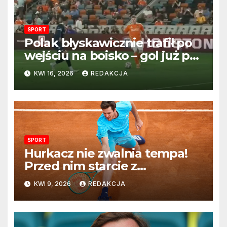
SPORT
Polak błyskawicznie trafił po
wejściu na boisko – gol już po
22 sekundach!
KWI 16, 2026
REDAKCJA
SPORT
Hurkacz nie zwalnia tempa!
Przed nim starcie z
Vacherotem w trzeciej
KWI 9, 2026
REDAKCJA
rundzie Monte Carlo