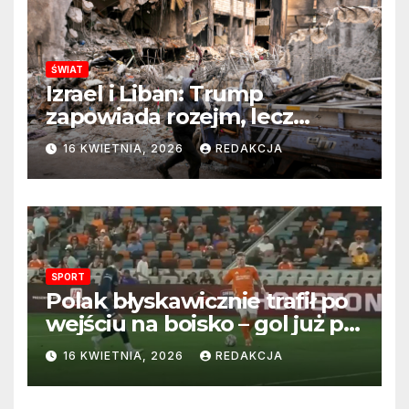
ŚWIAT
Izrael i Liban: Trump
zapowiada rozejm, lecz
perspektywa zakończenia
16 KWIETNIA, 2026
REDAKCJA
wojny wciąż odległa
SPORT
Polak błyskawicznie trafił po
wejściu na boisko – gol już po
22 sekundach!
16 KWIETNIA, 2026
REDAKCJA