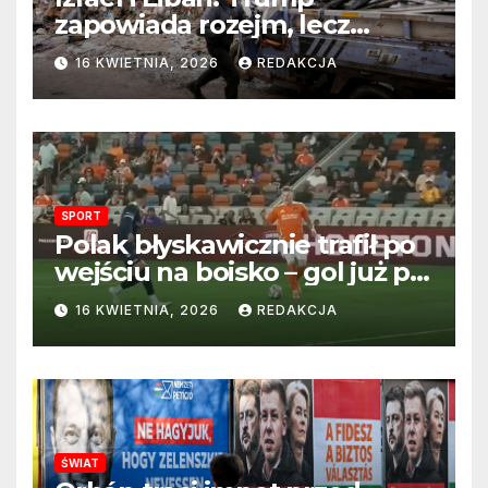
zapowiada rozejm, lecz
perspektywa zakończenia
16 KWIETNIA, 2026
REDAKCJA
wojny wciąż odległa
SPORT
Polak błyskawicznie trafił po
wejściu na boisko – gol już po
22 sekundach!
16 KWIETNIA, 2026
REDAKCJA
ŚWIAT