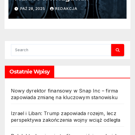
AI i stymulacją elektryczną
psychopatów – nowe
PAŹ 28, 2025
REDAKCJA
ustalenia naukowców
Ostatnie Wpisy
Nowy dyrektor finansowy w Snap Inc – firma
zapowiada zmianę na kluczowym stanowisku
Izrael i Liban: Trump zapowiada rozejm, lecz
perspektywa zakończenia wojny wciąż odległa