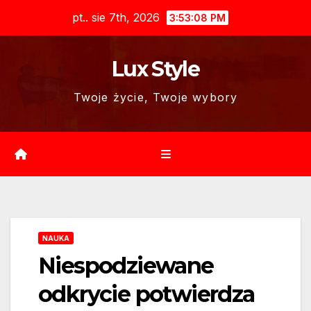
Skip
pt.. sie 7th, 2026
3:53:09 PM
to
content
Lux Style
Twoje życie, Twoje wybory
NAUKA
Niespodziewane
odkrycie potwierdza