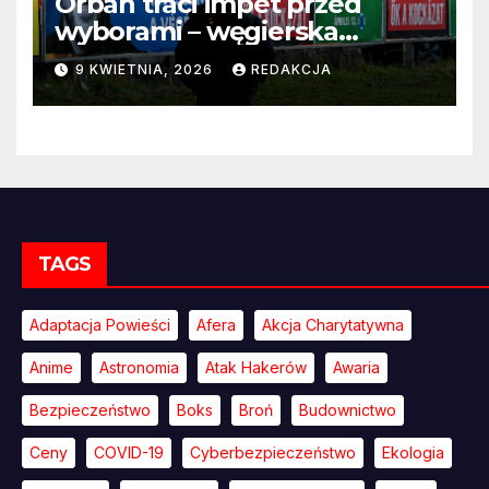
Orbán traci impet przed
wyborami – węgierska
propaganda przestaje
9 KWIETNIA, 2026
REDAKCJA
przekonywać
TAGS
Adaptacja Powieści
Afera
Akcja Charytatywna
Anime
Astronomia
Atak Hakerów
Awaria
Bezpieczeństwo
Boks
Broń
Budownictwo
Ceny
COVID-19
Cyberbezpieczeństwo
Ekologia