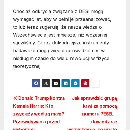
Chociaż odkrycia związane z DESI mogą
wymagać lat, aby w pełni je przeanalizować,
to już teraz sugerują, że nasza wiedza o
Wszechświecie jest mniejsza, niż wcześniej
sądziliśmy. Coraz dokładniejsze instrumenty
badawcze mogą więc doprowadzić nas w
niedługim czasie do wielu rewolucji w fizyce
teoretycznej.
Nawigacja
Donald Trump kontra
Jak sprawdzić grupę
Kamala Harris: Kto
krwi za pomocą
wpisu
zwycięży według małp?
numeru PESEL –
Przewidywania przed
dowiedz się
wyborami.
wszystkiego, co warto