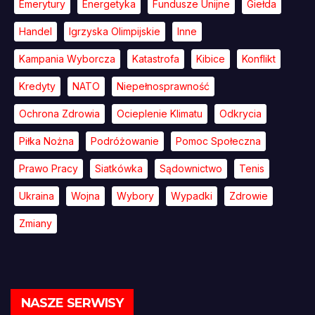
Emerytury
Energetyka
Fundusze Unijne
Giełda
Handel
Igrzyska Olimpijskie
Inne
Kampania Wyborcza
Katastrofa
Kibice
Konflikt
Kredyty
NATO
Niepełnosprawność
Ochrona Zdrowia
Ocieplenie Klimatu
Odkrycia
Piłka Nożna
Podróżowanie
Pomoc Społeczna
Prawo Pracy
Siatkówka
Sądownictwo
Tenis
Ukraina
Wojna
Wybory
Wypadki
Zdrowie
Zmiany
NASZE SERWISY