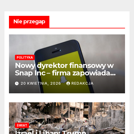
Nie przegap
POLITYKA
Nowy dyrektor finansowy w
Snap Inc – firma zapowiada
zmianę na kluczowym
20 KWIETNIA, 2026
REDAKCJA
stanowisku
ŚWIAT
Izrael i Liban: Trump