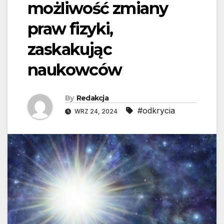
możliwość zmiany
praw fizyki,
zaskakując
naukowców
By
Redakcja
#odkrycia
WRZ 24, 2024