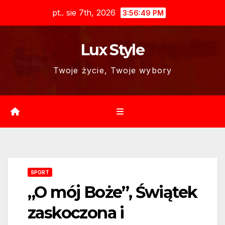
Skip
pt.. sie 7th, 2026
3:56:50 PM
to
content
Lux Style
Twoje życie, Twoje wybory
SPORT
„O mój Boże”, Świątek
zaskoczona i