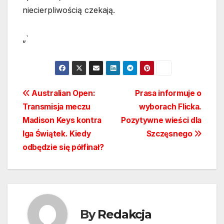
niecierpliwością czekają.
„`
Nawigacja
Australian Open:
Prasa informuje o
Transmisja meczu
wyborach Flicka.
wpisu
Madison Keys kontra
Pozytywne wieści dla
Iga Świątek. Kiedy
Szczęsnego
odbędzie się półfinał?
By
Redakcja