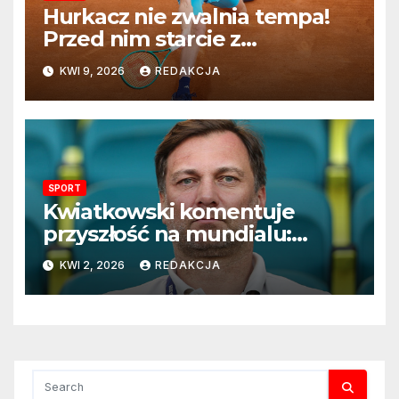
Hurkacz nie zwalnia tempa!
Przed nim starcie z
Vacherotem w trzeciej
KWI 9, 2026
REDAKCJA
rundzie Monte Carlo
SPORT
Kwiatkowski komentuje
przyszłość na mundialu:
„Rozważamy rezygnację”
KWI 2, 2026
REDAKCJA