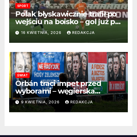
SPORT
Polak błyskawicznie trafił po
wejściu na boisko – gol już po
22 sekundach!
16 KWIETNIA, 2026
REDAKCJA
ŚWIAT
Orbán traci impet przed
wyborami – węgierska
propaganda przestaje
9 KWIETNIA, 2026
REDAKCJA
przekonywać