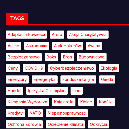
TAGS
Adaptacja Powieści
Afera
Akcja Charytatywna
Anime
Astronomia
Atak Hakerów
Awaria
Bezpieczeństwo
Boks
Broń
Budownictwo
Ceny
COVID-19
Cyberbezpieczeństwo
Ekologia
Emerytury
Energetyka
Fundusze Unijne
Giełda
Handel
Igrzyska Olimpijskie
Inne
Kampania Wyborcza
Katastrofa
Kibice
Konflikt
Kredyty
NATO
Niepełnosprawność
Ochrona Zdrowia
Ocieplenie Klimatu
Odkrycia