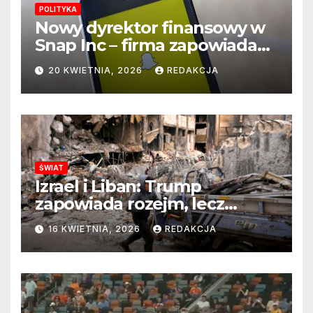
POLITYKA
Nowy dyrektor finansowy w
Snap Inc – firma zapowiada
zmianę na kluczowym
20 KWIETNIA, 2026
REDAKCJA
stanowisku
ŚWIAT
Izrael i Liban: Trump
zapowiada rozejm, lecz
perspektywa zakończenia
16 KWIETNIA, 2026
REDAKCJA
wojny wciąż odległa