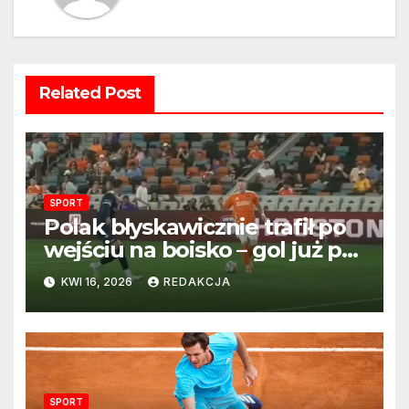
Related Post
SPORT
Polak błyskawicznie trafił po
wejściu na boisko – gol już po
22 sekundach!
KWI 16, 2026
REDAKCJA
SPORT