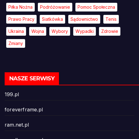
Piłka Nożna
Podróżowanie
Pomoc Społeczna
Prawo Pracy
Siatkówka
Sądownictwo
Tenis
Ukraina
Wojna
Wybory
Wypadki
Zdrowie
Zmiany
NASZE SERWISY
199.pl
foreverframe.pl
ram.net.pl