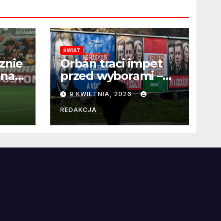
ŚWIAT
znie
Orbán traci impet
 na
przed wyborami –
 po
węgierska
9 KWIETNIA, 2026
propaganda
przestaje
REDAKCJA
przekonywać