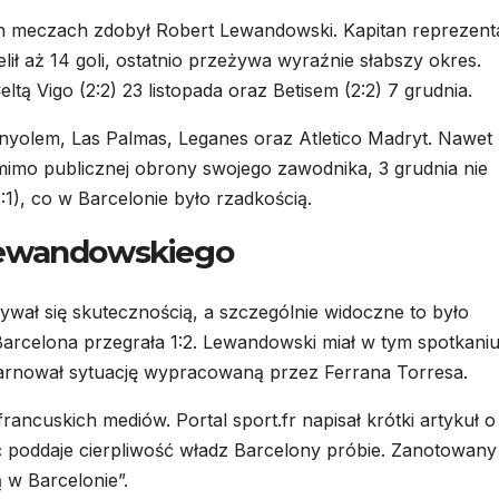
ch meczach zdobył Robert Lewandowski. Kapitan reprezenta
lił aż 14 goli, ostatnio przeżywa wyraźnie słabszy okres.
 Vigo (2:2) 23 listopada oraz Betisem (2:2) 7 grudnia.
panyolem, Las Palmas, Leganes oraz Atletico Madryt. Nawet
omimo publicznej obrony swojego zawodnika, 3 grudnia nie
1), co w Barcelonie było rzadkością.
Lewandowskiego
wał się skutecznością, a szczególnie widoczne to było
Barcelona przegrała 1:2. Lewandowski miał w tym spotkani
marnował sytuację wypracowaną przez Ferrana Torresa.
rancuskich mediów. Portal sport.fr napisał krótki artykuł o
ć poddaje cierpliwość władz Barcelony próbie. Zanotowany
 w Barcelonie”.