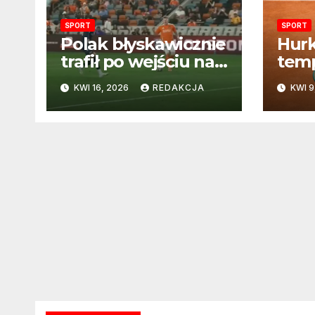
SPORT
SPORT
Polak błyskawicznie
Hurk
trafił po wejściu na
temp
boisko – gol już po
starc
KWI 16, 2026
REDAKCJA
KWI 9
22 sekundach!
Vac
trze
Mont