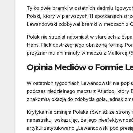
Tylko dwie bramki w ostatnich siedmiu ligowy
Polski, który w pierwszych 11 spotkaniach strze
Lewandowski zdobywał bramki w meczach z Celtą
Polak nie strzelał natomiast w starciach z Es
Hansi Flick dostrzegł jego obniżoną formę. P
przyznał mu ani minuty w meczu z Mallorcą (5:
Opinia Mediów o Formie 
W ostatnich tygodniach Lewandowski nie popisy
podczas niedzielnego meczu z Atletico, który 
znakomitą okazję do zdobycia gola, jednak z
Krytyka nie ominęła Polaka również ze strony f
napastniku, wskazując, że jego nieefektywnoś
artykuł zatytułowano „Lewandowski pod presją