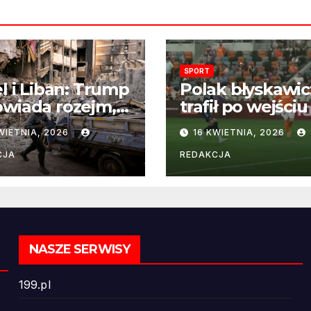
SPORT
el i Liban: Trump
Polak błyskawic
wiada rozejm,
trafił po wejściu
 perspektywa
boisko – gol już
WIETNIA, 2026
16 KWIETNIA, 2026
ńczenia wojny
22 sekundach!
ż odległa
CJA
REDAKCJA
NASZE SERWISY
199.pl