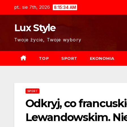
Skip
pt.. sie 7th, 2026
8:15:35 AM
to
content
Lux Style
Twoje życie, Twoje wybory
TOP
SPORT
EKONOMIA
SPORT
Odkryj, co francusk
Lewandowskim. Nie