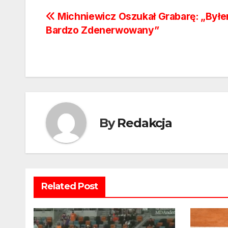
Nawigacja
Michniewicz Oszukał Grabarę: „Był
Bardzo Zdenerwowany”
wpisu
By
Redakcja
Related Post