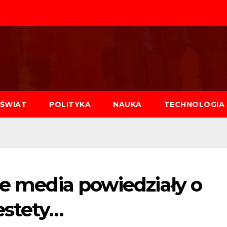
ŚWIAT
POLITYKA
NAUKA
TECHNOLOGIA
ie media powiedziały o
stety…