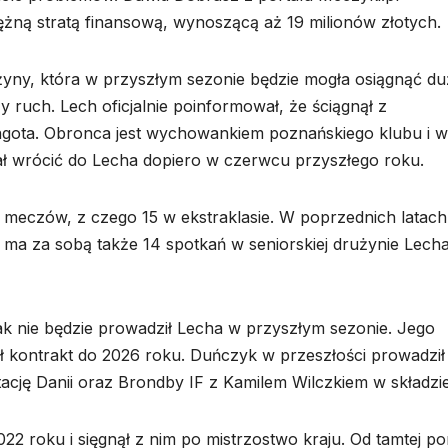
żną stratą finansową, wynoszącą aż 19 milionów złotych.
użyny, która w przyszłym sezonie będzie mogła osiągnąć d
y ruch. Lech oficjalnie poinformował, że ściągnął z
ingota. Obronca jest wychowankiem poznańskiego klubu i w
ał wrócić do Lecha dopiero w czerwcu przyszłego roku.
 meczów, z czego 15 w ekstraklasie. W poprzednich latach
ma za sobą także 14 spotkań w seniorskiej drużynie Lecha
k nie będzie prowadził Lecha w przyszłym sezonie. Jego
sał kontrakt do 2026 roku. Duńczyk w przeszłości prowadził
ację Danii oraz Brondby IF z Kamilem Wilczkiem w składzie
22 roku i sięgnął z nim po mistrzostwo kraju. Od tamtej po