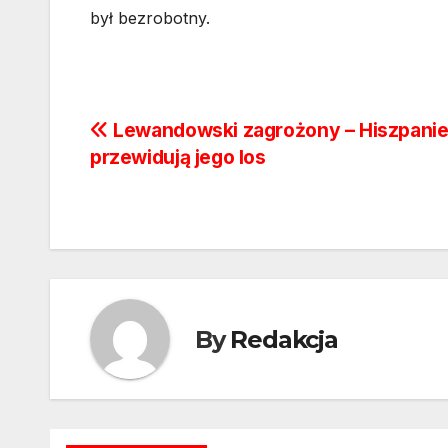
był bezrobotny.
Nawigacja
Lewandowski zagrożony – Hiszpani
przewidują jego los
wpisu
By
Redakcja