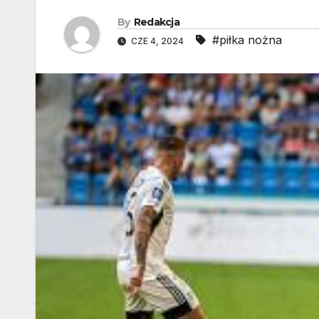
By
Redakcja
#piłka nożna
CZE 4, 2024