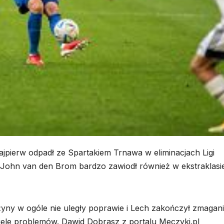
pierw odpadł ze Spartakiem Trnawa w eliminacjach Ligi
. John van den Brom bardzo zawiodł również w ekstraklasi
żyny w ogóle nie uległy poprawie i Lech zakończył zmagan
iele problemów. Dawid Dobrasz z portalu Meczyki.pl