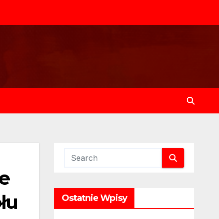
je
łu
Ostatnie Wpisy