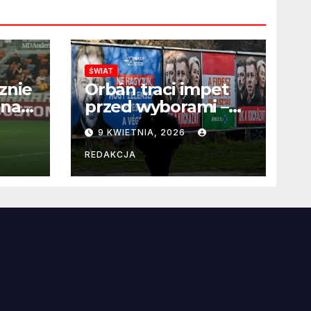
ŚWIAT
znie
Orbán traci impet
 na
przed wyborami –
 po
węgierska
9 KWIETNIA, 2026
propaganda
przestaje
REDAKCJA
przekonywać