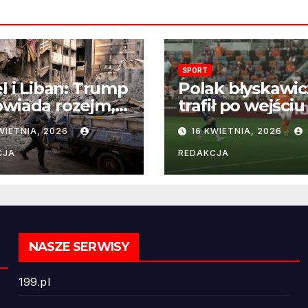
SPORT
el i Liban: Trump
Polak błyskawic
wiada rozejm,
trafił po wejściu
 perspektywa
boisko – gol już
WIETNIA, 2026
16 KWIETNIA, 2026
ńczenia wojny
22 sekundach!
ż odległa
CJA
REDAKCJA
NASZE SERWISY
199.pl