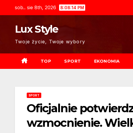
Skip
sob.. sie 8th, 2026
8:08:15 PM
to
content
Lux Style
Twoje życie, Twoje wybory
TOP
SPORT
EKONOMIA
SPORT
Oficjalnie potwierd
wzmocnienie. Wielki