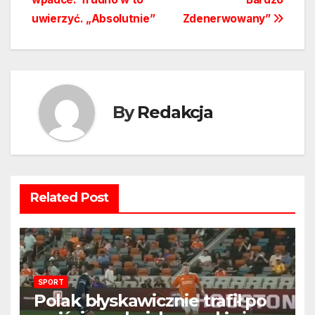
uwierzyć. „Absolutnie”
Zdenerwowany”
By
Redakcja
Related Post
SPORT
Polak błyskawicznie trafił po