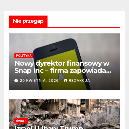
Nie przegap
POLITYKA
Nowy dyrektor finansowy w
Snap Inc – firma zapowiada
zmianę na kluczowym
20 KWIETNIA, 2026
REDAKCJA
stanowisku
ŚWIAT
Izrael i Liban: Trump