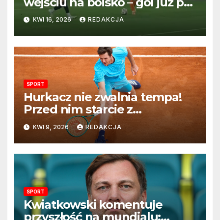
wejściu na boisko – gol już po
22 sekundach!
KWI 16, 2026
REDAKCJA
SPORT
Hurkacz nie zwalnia tempa!
Przed nim starcie z
Vacherotem w trzeciej
KWI 9, 2026
REDAKCJA
rundzie Monte Carlo
SPORT
Kwiatkowski komentuje
przyszłość na mundialu: