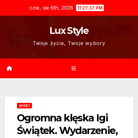
Skip
czw.. sie 6th, 2026
11:27:38 PM
to
content
Lux Style
Twoje życie, Twoje wybory
SPORT
Ogromna klęska Igi
Świątek. Wydarzenie,