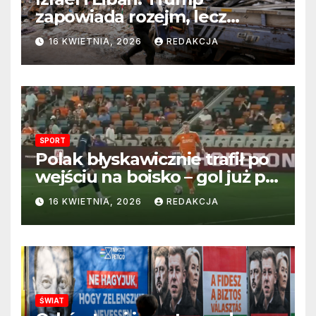
zapowiada rozejm, lecz
perspektywa zakończenia
16 KWIETNIA, 2026
REDAKCJA
wojny wciąż odległa
SPORT
Polak błyskawicznie trafił po
wejściu na boisko – gol już po
22 sekundach!
16 KWIETNIA, 2026
REDAKCJA
ŚWIAT