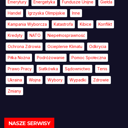
Emerytury
Energetyka
Fundusze Unijne
Giełda
Handel
Igrzyska Olimpijskie
Inne
Kampania Wyborcza
Katastrofa
Kibice
Konflikt
Kredyty
NATO
Niepełnosprawność
Ochrona Zdrowia
Ocieplenie Klimatu
Odkrycia
Piłka Nożna
Podróżowanie
Pomoc Społeczna
Prawo Pracy
Siatkówka
Sądownictwo
Tenis
Ukraina
Wojna
Wybory
Wypadki
Zdrowie
Zmiany
NASZE SERWISY