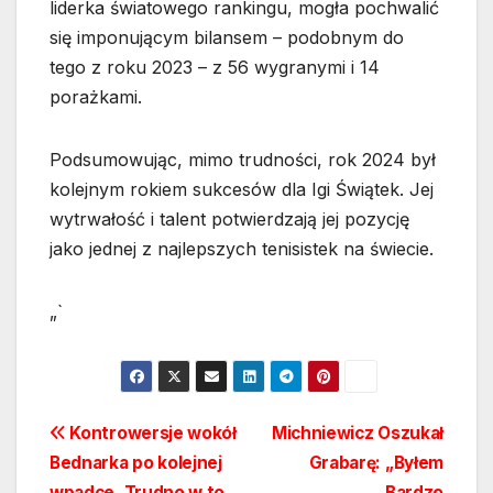
liderka światowego rankingu, mogła pochwalić
się imponującym bilansem – podobnym do
tego z roku 2023 – z 56 wygranymi i 14
porażkami.
Podsumowując, mimo trudności, rok 2024 był
kolejnym rokiem sukcesów dla Igi Świątek. Jej
wytrwałość i talent potwierdzają jej pozycję
jako jednej z najlepszych tenisistek na świecie.
„`
Nawigacja
Kontrowersje wokół
Michniewicz Oszukał
Bednarka po kolejnej
Grabarę: „Byłem
wpisu
wpadce. Trudno w to
Bardzo