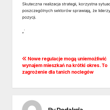
Skuteczna realizacja strategii, korzystna sy
poszczególnych sektorów sprawiają, że liderz
pozycji.
„`
Nawigacja
Nowe regulacje mogą uniemożliwić
wynajem mieszkań na krótki okres. To
wpisu
zagrożenie dla tanich noclegów
By
Redakcja