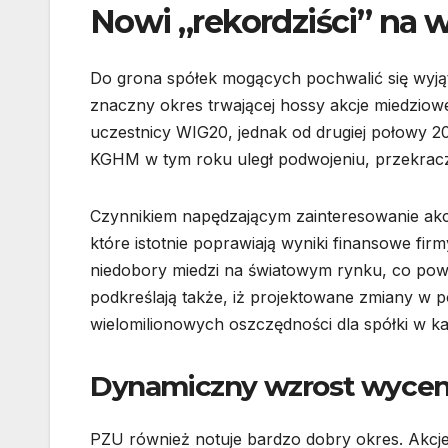
Nowi „rekordziści” na w
Do grona spółek mogących pochwalić się wyj
znaczny okres trwającej hossy akcje miedziow
uczestnicy WIG20, jednak od drugiej połowy 
KGHM w tym roku uległ podwojeniu, przekraczaj
Czynnikiem napędzającym zainteresowanie akcj
które istotnie poprawiają wyniki finansowe fi
niedobory miedzi na światowym rynku, co powi
podkreślają także, iż projektowane zmiany w 
wielomilionowych oszczędności dla spółki w k
Dynamiczny wzrost wyce
PZU również notuje bardzo dobry okres. Akcj