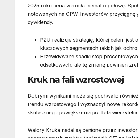
2025 roku cena wzrosła niemal o połowę. Spó
notowanych na GPW. Inwestorów przyciągnęły 
dywidendy.
PZU realizuje strategię, której celem jes
kluczowych segmentach takich jak ochron
Przewidywane spadki stóp procentowych
odsetkowych, ale tę zmianę powinien zre
Kruk na fali wzrostowej
Dobrymi wynikami może się pochwalić również K
trendu wzrostowego i wyznaczył nowe rekord
skutecznego powiększenia portfela wierzytelno
Walory Kruka nadal są cenione przez inwestor