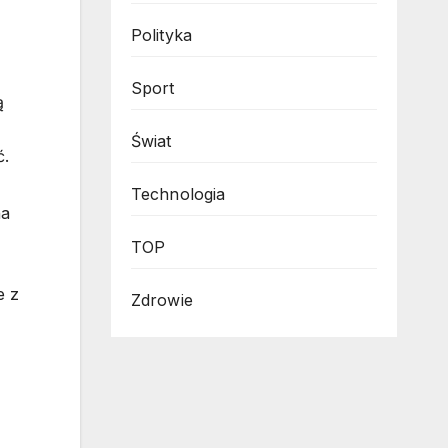
Polityka
Sport
ą
Świat
ć.
Technologia
na
TOP
e z
Zdrowie