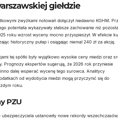
arszawskiej giełdzie
ątkowymi zwyżkami notowań dołączył niedawno KGHM. Pr
ego potentata wykazywały słabsze zachowanie niż pozosta
2025 roku wzrost wyceny mocno przyspieszył. W efekcie ku
ąc historyczny pułap i osiągając niemal 240 zł za akcję.
ami tej spółki były wyjątkowo wysokie ceny miedzi oraz sr
rmy. Prognozy ekspertów sugerują, że 2026 rok przyniesie
nno dalej wspierać wycenę tego surowca. Analitycy
podatkach od wydobycia miedzi mogą przyczynić się do
ażdym roku.
ny PZU
e ubezpieczyciela ustanowiły nowe rekordy wszechczasów