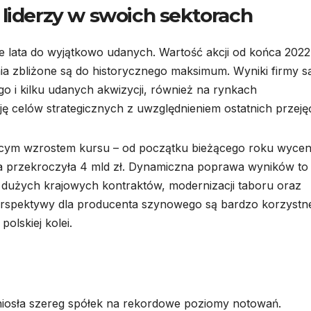
 liderzy w swoich sektorach
ie lata do wyjątkowo udanych. Wartość akcji od końca 2022
ia zbliżone są do historycznego maksimum. Wyniki firmy s
 i kilku udanych akwizycji, również na rynkach
ję celów strategicznych z uwzględnieniem ostatnich przeję
ącym wzrostem kursu – od początku bieżącego roku wyce
acja przekroczyła 4 mld zł. Dynamiczna poprawa wyników to
i dużych krajowych kontraktów, modernizacji taboru oraz
erspektywy dla producenta szynowego są bardzo korzystn
olskiej kolei.
iosła szereg spółek na rekordowe poziomy notowań.