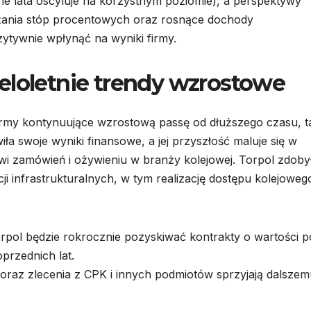
e lata oscyluje na korzystnym poziomie), a perspektywy
iżania stóp procentowych oraz rosnące dochody
tywnie wpłynąć na wyniki firmy.
eloletnie trendy wzrostowe
firmy kontynuujące wzrostową passę od dłuższego czasu, t
a swoje wyniki finansowe, a jej przyszłość maluje się w
i zamówień i ożywieniu w branży kolejowej. Torpol zdoby
i infrastrukturalnych, w tym realizację dostępu kolejoweg
orpol będzie rokrocznie pozyskiwać kontrakty o wartości 
oprzednich lat.
raz zlecenia z CPK i innych podmiotów sprzyjają dalszem