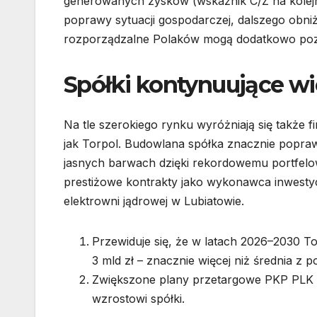
generowanych zysków (wskaźnik C/Z na kolejn
poprawy sytuacji gospodarczej, dalszego obn
rozporządzalne Polaków mogą dodatkowo pozy
Spółki kontynuujące wi
Na tle szerokiego rynku wyróżniają się także 
jak Torpol. Budowlana spółka znacznie poprawił
jasnych barwach dzięki rekordowemu portfelow
prestiżowe kontrakty jako wykonawca inwestycj
elektrowni jądrowej w Lubiatowie.
Przewiduje się, że w latach 2026–2030 T
3 mld zł – znacznie więcej niż średnia z p
Zwiększone plany przetargowe PKP PLK o
wzrostowi spółki.