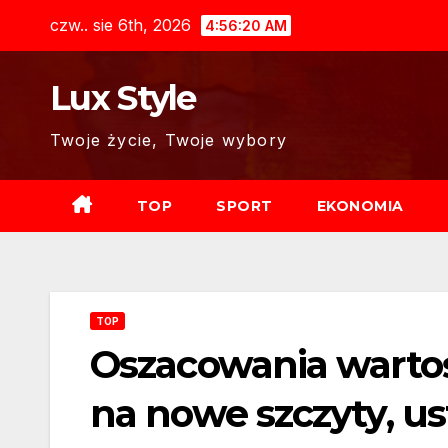
Skip
czw.. sie 6th, 2026
4:56:21 AM
to
content
Lux Style
Twoje życie, Twoje wybory
TOP
SPORT
EKONOMIA
TOP
Oszacowania wartoś
na nowe szczyty, us