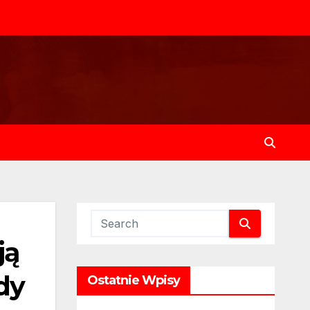
ją
dy
Ostatnie Wpisy