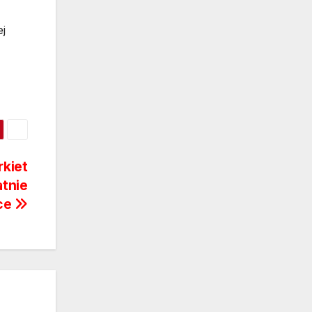
j
rkiet
atnie
ce