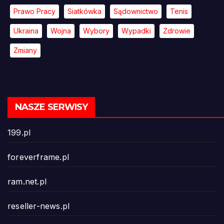
Prawo Pracy
Siatkówka
Sądownictwo
Tenis
Ukraina
Wojna
Wybory
Wypadki
Zdrowie
Zmiany
NASZE SERWISY
199.pl
foreverframe.pl
ram.net.pl
reseller-news.pl