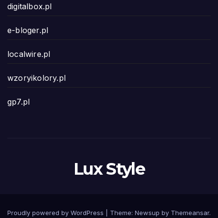
digitalbox.pl
e-bloger.pl
localwire.pl
wzoryikolory.pl
gp7.pl
Lux Style
Proudly powered by WordPress
|
Theme: Newsup by
Themeansar
.