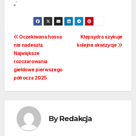
„`
Nawigacja
Oczekiwana hossa
Klepsydra szykuje
nie nadeszła.
kolejne akwizycje
wpisu
Największe
rozczarowania
giełdowe pierwszego
półrocza 2025
By
Redakcja