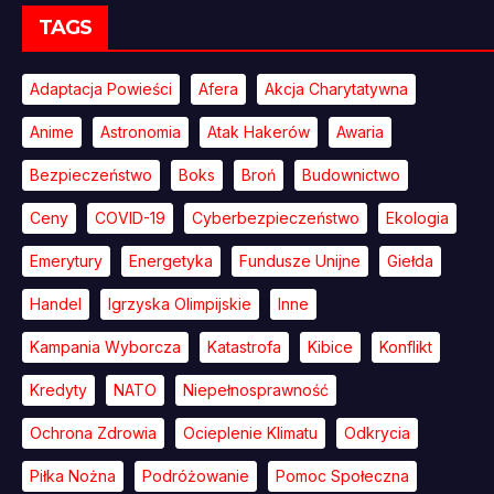
TAGS
Adaptacja Powieści
Afera
Akcja Charytatywna
Anime
Astronomia
Atak Hakerów
Awaria
Bezpieczeństwo
Boks
Broń
Budownictwo
Ceny
COVID-19
Cyberbezpieczeństwo
Ekologia
Emerytury
Energetyka
Fundusze Unijne
Giełda
Handel
Igrzyska Olimpijskie
Inne
Kampania Wyborcza
Katastrofa
Kibice
Konflikt
Kredyty
NATO
Niepełnosprawność
Ochrona Zdrowia
Ocieplenie Klimatu
Odkrycia
Piłka Nożna
Podróżowanie
Pomoc Społeczna