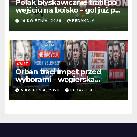
Polak błyskawicznie trafił po
wejściu na boisko – gol już po
22 sekundach!
16 KWIETNIA, 2026
REDAKCJA
ŚWIAT
Orbán traci impet przed
wyborami – węgierska
propaganda przestaje
9 KWIETNIA, 2026
REDAKCJA
przekonywać