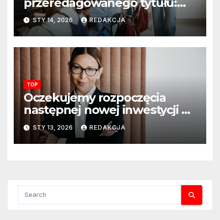
przeredagowanego tytułu:
Resort edukacji szkoli
STY 14, 2026
REDAKCJA
nauczycieli z wykorzystania
sztucznej inteligencji. AI
pojawi się na zajęciach
szkolnych
TOP
Oczekujemy rozpoczęcia
następnej nowej inwestycji w
ciągu najbliższego półrocza
STY 13, 2026
REDAKCJA