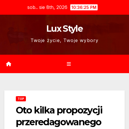
Skip
sob.. sie 8th, 2026
10:36:27 PM
to
content
Lux Style
Twoje życie, Twoje wybory
TOP
Oto kilka propozycji
przeredagowanego