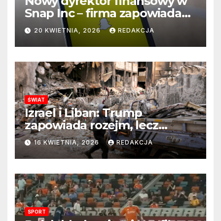
Nowy dyrektor finansowy w
Snap Inc – firma zapowiada
zmianę na kluczowym
20 KWIETNIA, 2026
REDAKCJA
stanowisku
ŚWIAT
Izrael i Liban: Trump
zapowiada rozejm, lecz
perspektywa zakończenia
16 KWIETNIA, 2026
REDAKCJA
wojny wciąż odległa
SPORT