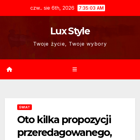
Skip
czw.. sie 6th, 2026
7:35:04 AM
to
content
Lux Style
Twoje życie, Twoje wybory
ŚWIAT
Oto kilka propozycji
przeredagowanego,