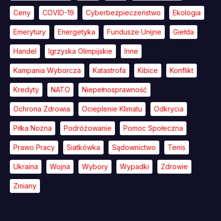
Ceny
COVID-19
Cyberbezpieczeństwo
Ekologia
Emerytury
Energetyka
Fundusze Unijne
Giełda
Handel
Igrzyska Olimpijskie
Inne
Kampania Wyborcza
Katastrofa
Kibice
Konflikt
Kredyty
NATO
Niepełnosprawność
Ochrona Zdrowia
Ocieplenie Klimatu
Odkrycia
Piłka Nożna
Podróżowanie
Pomoc Społeczna
Prawo Pracy
Siatkówka
Sądownictwo
Tenis
Ukraina
Wojna
Wybory
Wypadki
Zdrowie
Zmiany