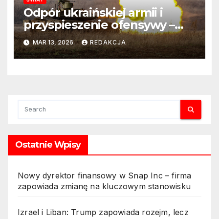
Odpór ukraińskiej armii i
przyspieszenie ofensywy –
rosyjskie czołgi w płomieniach
MAR 13, 2026
REDAKCJA
Ostatnie Wpisy
Nowy dyrektor finansowy w Snap Inc – firma
zapowiada zmianę na kluczowym stanowisku
Izrael i Liban: Trump zapowiada rozejm, lecz