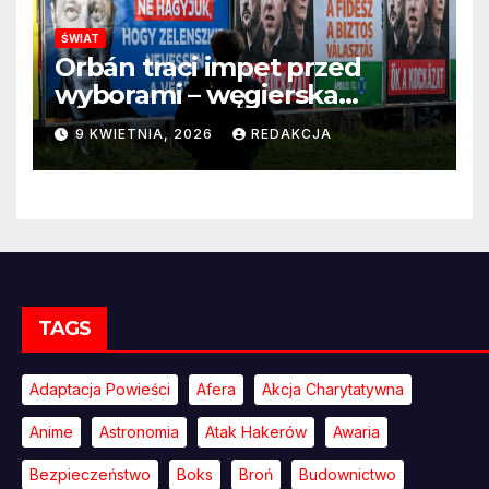
ŚWIAT
Orbán traci impet przed
wyborami – węgierska
propaganda przestaje
9 KWIETNIA, 2026
REDAKCJA
przekonywać
TAGS
Adaptacja Powieści
Afera
Akcja Charytatywna
Anime
Astronomia
Atak Hakerów
Awaria
Bezpieczeństwo
Boks
Broń
Budownictwo