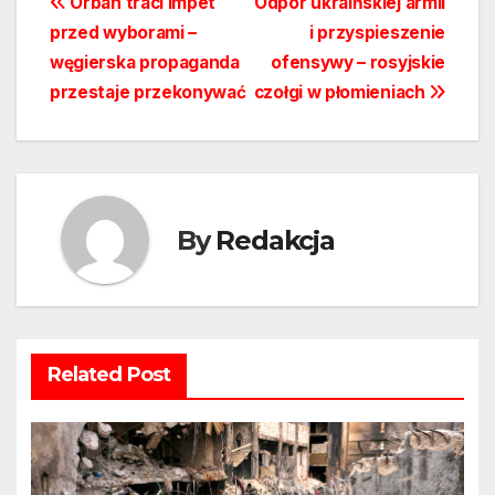
Nawigacja
Orbán traci impet
Odpór ukraińskiej armii
przed wyborami –
i przyspieszenie
wpisu
węgierska propaganda
ofensywy – rosyjskie
przestaje przekonywać
czołgi w płomieniach
By
Redakcja
Related Post