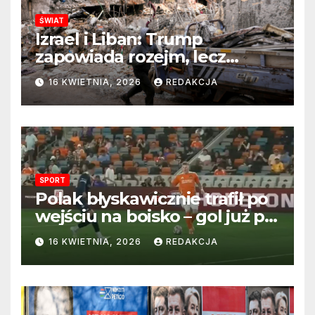
ŚWIAT
Izrael i Liban: Trump
zapowiada rozejm, lecz
perspektywa zakończenia
16 KWIETNIA, 2026
REDAKCJA
wojny wciąż odległa
SPORT
Polak błyskawicznie trafił po
wejściu na boisko – gol już po
22 sekundach!
16 KWIETNIA, 2026
REDAKCJA