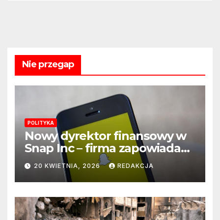
Nie przegap
POLITYKA
Nowy dyrektor finansowy w
Snap Inc – firma zapowiada
zmianę na kluczowym
20 KWIETNIA, 2026
REDAKCJA
stanowisku