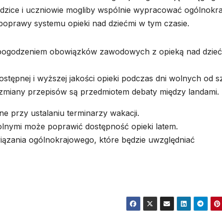
rodzice i uczniowie mogliby wspólnie wypracować ogólnokr
z poprawy systemu opieki nad dziećmi w tym czasie.
z pogodzeniem obowiązków zawodowych z opieką nad dzie
dostępnej i wyższej jakości opieki podczas dni wolnych od s
miany przepisów są przedmiotem debaty między landami.
e przy ustalaniu terminarzy wakacji.
olnymi może poprawić dostępność opieki latem.
zania ogólnokrajowego, które będzie uwzględniać