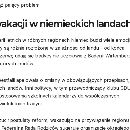
ąż palący problem.
akacji w niemieckich landac
ii letnich w różnych regionach Niemiec budzi wiele emocji
aty są różnie rozłożone w zależności od landu – od końca
rwę udają się tradycyjnie uczniowie z Badenii-Wirtembergi
ektórych landów.
-Westfalii apelowała o zmiany w obowiązujących przepisach,
ch landów. Inni politycy, w tym przewodniczący klubu CD
 dostosowania szkolnych kalendarzy do współczesnych
ieloletnich tradycji.
cił postulaty reform, wskazując na przywiązanie regionu
Federalna Rada Rodziców sugeruje organizację okrągłego