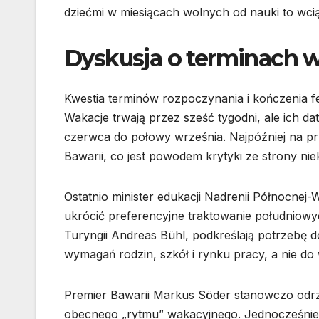
dziećmi w miesiącach wolnych od nauki to wci
Dyskusja o terminach w
Kwestia terminów rozpoczynania i kończenia fer
Wakacje trwają przez sześć tygodni, ale ich d
czerwca do połowy września. Najpóźniej na prze
Bawarii, co jest powodem krytyki ze strony ni
Ostatnio minister edukacji Nadrenii Północnej
ukrócić preferencyjne traktowanie południowy
Turyngii Andreas Bühl, podkreślają potrzebę
wymagań rodzin, szkół i rynku pracy, a nie do w
Premier Bawarii Markus Söder stanowczo odrzu
obecnego „rytmu” wakacyjnego. Jednocześnie 