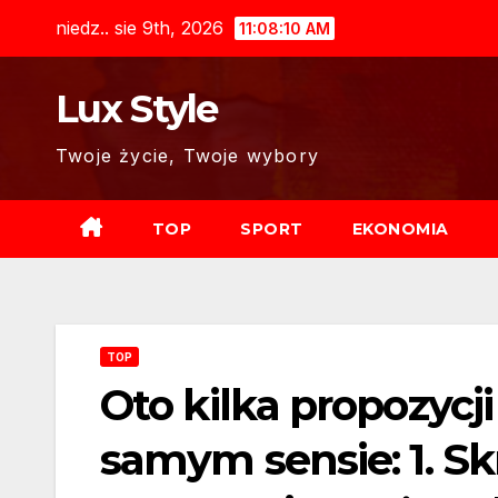
Skip
niedz.. sie 9th, 2026
11:08:11 AM
to
content
Lux Style
Twoje życie, Twoje wybory
TOP
SPORT
EKONOMIA
TOP
Oto kilka propozycj
samym sensie: 1. Sk