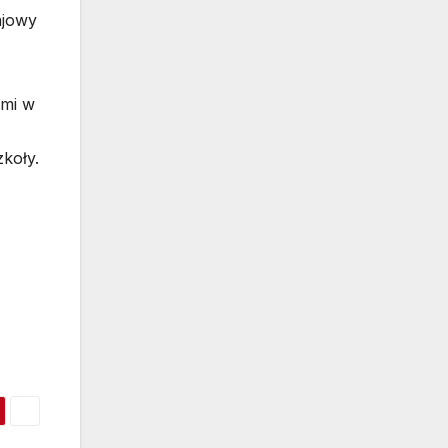
ajowy
ćmi w
zkoły.