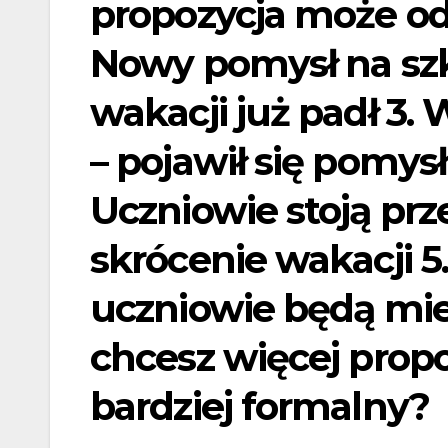
propozycja może od
Nowy pomysł na szko
wakacji już padł 3.
– pojawił się pomys
Uczniowie stoją prz
skrócenie wakacji 5
uczniowie będą mie
chcesz więcej propo
bardziej formalny?