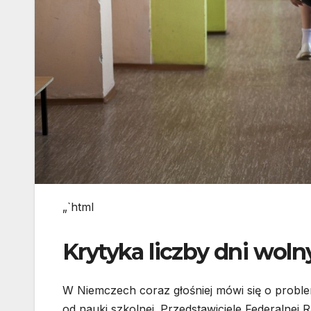
„`html
Krytyka liczby dni wol
W Niemczech coraz głośniej mówi się o proble
od nauki szkolnej. Przedstawiciele Federalnej