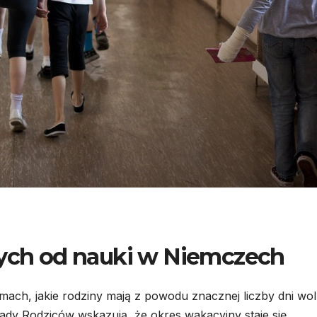
nych od nauki w Niemczech
mach, jakie rodziny mają z powodu znacznej liczby dni wo
 Rady Rodziców wskazują, że okres wakacyjny staje się