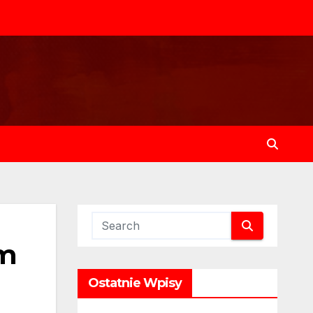
ym
Ostatnie Wpisy