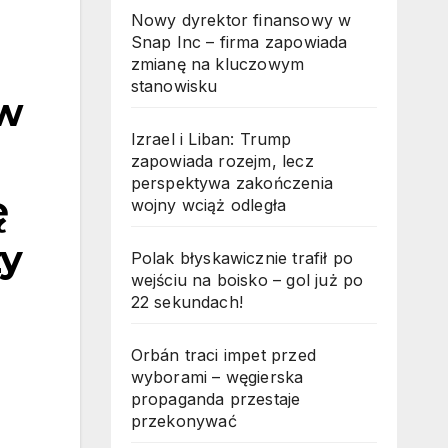
Nowy dyrektor finansowy w
Snap Inc – firma zapowiada
zmianę na kluczowym
stanowisku
ów
Izrael i Liban: Trump
zapowiada rozejm, lecz
perspektywa zakończenia
ę
wojny wciąż odległa
zy
Polak błyskawicznie trafił po
wejściu na boisko – gol już po
22 sekundach!
a
Orbán traci impet przed
wyborami – węgierska
propaganda przestaje
przekonywać