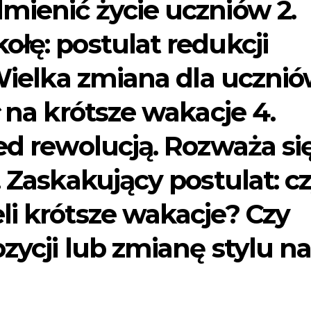
mienić życie uczniów 2.
łę: postulat redukcji
 Wielka zmiana dla uczni
ł na krótsze wakacje 4.
ed rewolucją. Rozważa si
. Zaskakujący postulat: c
li krótsze wakacje? Czy
zycji lub zmianę stylu n