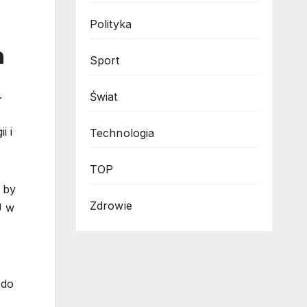
Polityka
h
Sport
.
Świat
i i
Technologia
TOP
 by
Zdrowie
U w
 do