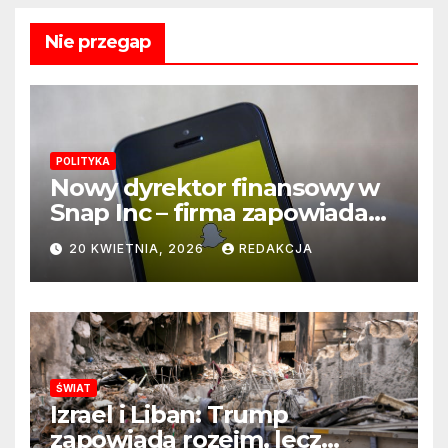
Nie przegap
POLITYKA
Nowy dyrektor finansowy w
Snap Inc – firma zapowiada
zmianę na kluczowym
20 KWIETNIA, 2026
REDAKCJA
stanowisku
ŚWIAT
Izrael i Liban: Trump
zapowiada rozejm, lecz