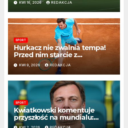
KWI 16, 2026
REDAKCJA
SPORT
Hurkacz nie zwalnia tempa!
Przed nim starcie z
Vacherotem w trzeciej
KWI 9, 2026
REDAKCJA
rundzie Monte Carlo
SPORT
Kwiatkowski komentuje
przyszłość na mundialu:
„Rozważamy rezygnację”
KWI 2, 2026
REDAKCJA