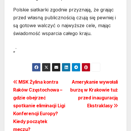
Polskie siatkarki zgodnie przyznają, że grając
przed własną publicznością czują się pewniej i
są gotowe walczyć o najwyższe cele, mając
świadomość wsparcia całego kraju.
„`
Nawigacja
MSK Żylina kontra
Amerykanie wywołali
Raków Częstochowa –
burzę w Krakowie tuż
wpisu
gdzie obejrzeć
przed inauguracją
spotkanie eliminacji Ligi
Ekstraklasy
Konferencji Europy?
Kiedy początek
meczu?