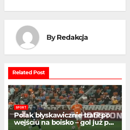
By
Redakcja
Related Post
SPORT
Polak błyskawicznie trafił po
wejściu na boisko – gol już po
22 sekundach!