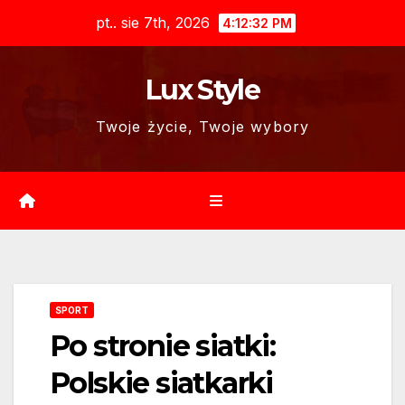
Skip
pt.. sie 7th, 2026
4:12:32 PM
to
content
Lux Style
Twoje życie, Twoje wybory
SPORT
Po stronie siatki:
Polskie siatkarki