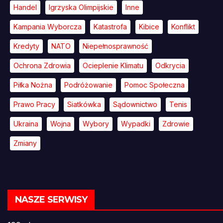
Handel
Igrzyska Olimpijskie
Inne
Kampania Wyborcza
Katastrofa
Kibice
Konflikt
Kredyty
NATO
Niepełnosprawność
Ochrona Zdrowia
Ocieplenie Klimatu
Odkrycia
Piłka Nożna
Podróżowanie
Pomoc Społeczna
Prawo Pracy
Siatkówka
Sądownictwo
Tenis
Ukraina
Wojna
Wybory
Wypadki
Zdrowie
Zmiany
NASZE SERWISY