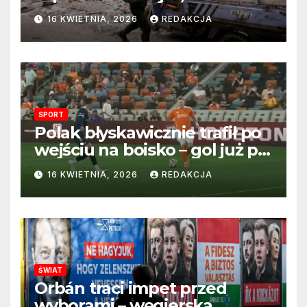
perspektywa zakończenia
16 KWIETNIA, 2026
REDAKCJA
wojny wciąż odległa
SPORT
Polak błyskawicznie trafił po
wejściu na boisko – gol już po
22 sekundach!
16 KWIETNIA, 2026
REDAKCJA
ŚWIAT
Orbán traci impet przed
wyborami – węgierska