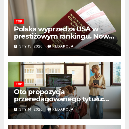
TOP
Polska wyprzedza USA w
prestiżowym rankingu. Nowy
układ sił na świecie?
STY 15, 2026
REDAKCJA
TOP
Oto propozycja
przeredagowanego tytułu:
Resort edukacji szkoli
STY 14, 2026
REDAKCJA
nauczycieli z wykorzystania
sztucznej inteligencji. AI
pojawi się na zajęciach