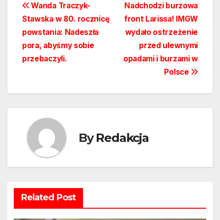
Nawigacja
Wanda Traczyk-
Nadchodzi burzowa
Stawska w 80. rocznicę
front Larissa! IMGW
wpisu
powstania: Nadeszła
wydało ostrzeżenie
pora, abyśmy sobie
przed ulewnymi
przebaczyli.
opadami i burzami w
Polsce
By
Redakcja
Related Post