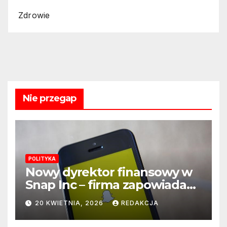
Zdrowie
Nie przegap
POLITYKA
Nowy dyrektor finansowy w
Snap Inc – firma zapowiada
zmianę na kluczowym
20 KWIETNIA, 2026
REDAKCJA
stanowisku