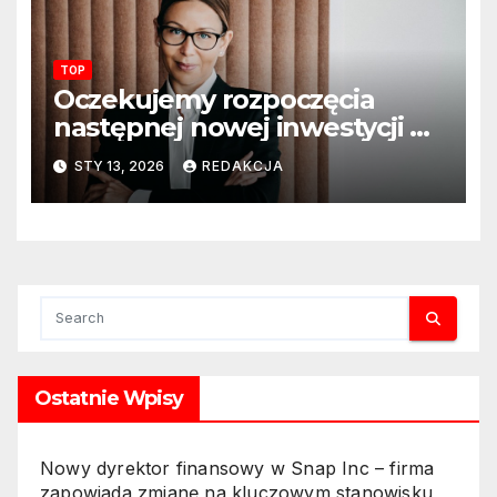
szkolnych
TOP
Oczekujemy rozpoczęcia
następnej nowej inwestycji w
ciągu najbliższego półrocza
STY 13, 2026
REDAKCJA
Ostatnie Wpisy
Nowy dyrektor finansowy w Snap Inc – firma
zapowiada zmianę na kluczowym stanowisku