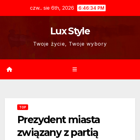
Skip
czw.. sie 6th, 2026
6:46:35 PM
to
content
Lux Style
Twoje życie, Twoje wybory
TOP
Prezydent miasta
związany z partią