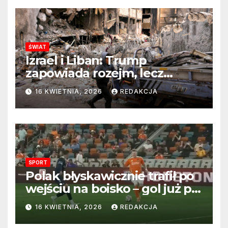
ŚWIAT
Izrael i Liban: Trump
zapowiada rozejm, lecz
perspektywa zakończenia
16 KWIETNIA, 2026
REDAKCJA
wojny wciąż odległa
SPORT
Polak błyskawicznie trafił po
wejściu na boisko – gol już po
22 sekundach!
16 KWIETNIA, 2026
REDAKCJA