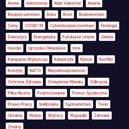
Anime
Astronomia
Atak Hakerów
Awaria
Bezpieczeństwo
Boks
Broń
Budownictwo
Ceny
COVID-19
Cyberbezpieczeństwo
Ekologia
Emerytury
Energetyka
Fundusze Unijne
Giełda
Handel
Igrzyska Olimpijskie
Inne
Kampania Wyborcza
Katastrofa
Kibice
Konflikt
Kredyty
NATO
Niepełnosprawność
Ochrona Zdrowia
Ocieplenie Klimatu
Odkrycia
Piłka Nożna
Podróżowanie
Pomoc Społeczna
Prawo Pracy
Siatkówka
Sądownictwo
Tenis
Ukraina
Wojna
Wybory
Wypadki
Zdrowie
Zmiany