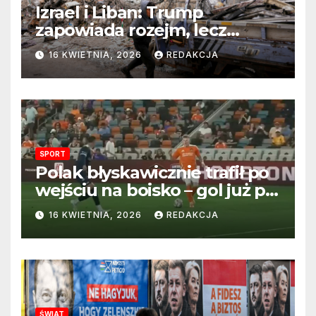
Izrael i Liban: Trump
zapowiada rozejm, lecz
perspektywa zakończenia
16 KWIETNIA, 2026
REDAKCJA
wojny wciąż odległa
SPORT
Polak błyskawicznie trafił po
wejściu na boisko – gol już po
22 sekundach!
16 KWIETNIA, 2026
REDAKCJA
ŚWIAT