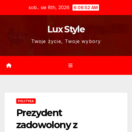
Skip
sob.. sie 8th, 2026
6:06:53 AM
to
content
Lux Style
Twoje życie, Twoje wybory
POLITYKA
Prezydent
zadowolony z