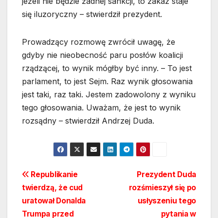
jeżeli nie będzie żadnej sankcji, to zakaz staje
się iluzoryczny – stwierdził prezydent.
Prowadzący rozmowę zwrócił uwagę, że
gdyby nie nieobecność paru posłów koalicji
rządzącej, to wynik mógłby być inny. – To jest
parlament, to jest Sejm. Raz wynik głosowania
jest taki, raz taki. Jestem zadowolony z wyniku
tego głosowania. Uważam, że jest to wynik
rozsądny – stwierdził Andrzej Duda.
Nawigacja
Republikanie
Prezydent Duda
twierdzą, że cud
rozśmieszył się po
wpisu
uratował Donalda
usłyszeniu tego
Trumpa przed
pytania w