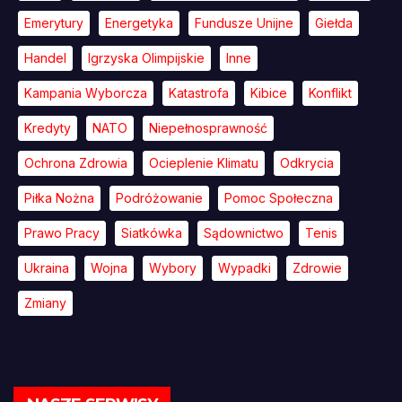
Emerytury
Energetyka
Fundusze Unijne
Giełda
Handel
Igrzyska Olimpijskie
Inne
Kampania Wyborcza
Katastrofa
Kibice
Konflikt
Kredyty
NATO
Niepełnosprawność
Ochrona Zdrowia
Ocieplenie Klimatu
Odkrycia
Piłka Nożna
Podróżowanie
Pomoc Społeczna
Prawo Pracy
Siatkówka
Sądownictwo
Tenis
Ukraina
Wojna
Wybory
Wypadki
Zdrowie
Zmiany