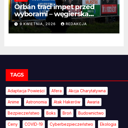
Orbán traci impet przed
wyborami – węgierska
propaganda przestaje
9 KWIETNIA, 2026
REDAKCJA
przekonywać
TAGS
Adaptacja Powieści
Afera
Akcja Charytatywna
Anime
Astronomia
Atak Hakerów
Awaria
Bezpieczeństwo
Boks
Broń
Budownictwo
Ceny
COVID-19
Cyberbezpieczeństwo
Ekologia