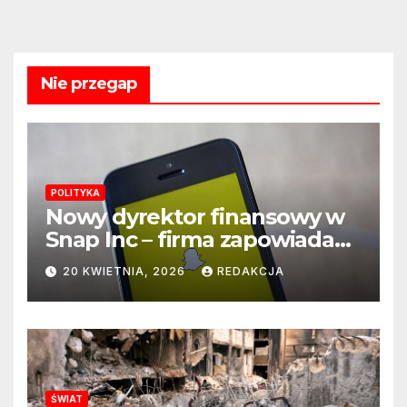
Nie przegap
POLITYKA
Nowy dyrektor finansowy w
Snap Inc – firma zapowiada
zmianę na kluczowym
20 KWIETNIA, 2026
REDAKCJA
stanowisku
ŚWIAT