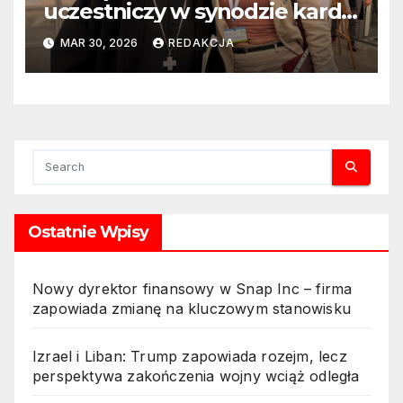
uczestniczy w synodzie kard.
Rysia: „Reformuję Kościół od
MAR 30, 2026
REDAKCJA
wewnątrz”
Ostatnie Wpisy
Nowy dyrektor finansowy w Snap Inc – firma
zapowiada zmianę na kluczowym stanowisku
Izrael i Liban: Trump zapowiada rozejm, lecz
perspektywa zakończenia wojny wciąż odległa