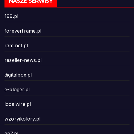
NASZE SERWISY
199.pl
foreverframe.pl
ram.net.pl
reseller-news.pl
digitalbox.pl
e-bloger.pl
localwire.pl
wzoryikolory.pl
gp7.pl