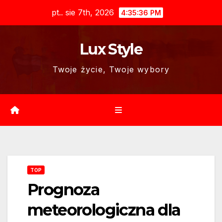
Skip
pt.. sie 7th, 2026
4:35:37 PM
to
content
Lux Style
Twoje życie, Twoje wybory
TOP
Prognoza
meteorologiczna dla