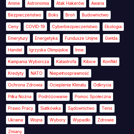
Anime
Astronomia
Atak Hakerów
Awaria
Bezpieczeństwo
Boks
Broń
Budownictwo
Ceny
COVID-19
Cyberbezpieczeństwo
Ekologia
Emerytury
Energetyka
Fundusze Unijne
Giełda
Handel
Igrzyska Olimpijskie
Inne
Kampania Wyborcza
Katastrofa
Kibice
Konflikt
Kredyty
NATO
Niepełnosprawność
Ochrona Zdrowia
Ocieplenie Klimatu
Odkrycia
Piłka Nożna
Podróżowanie
Pomoc Społeczna
Prawo Pracy
Siatkówka
Sądownictwo
Tenis
Ukraina
Wojna
Wybory
Wypadki
Zdrowie
Zmiany