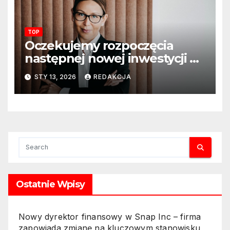
szkolnych
TOP
Oczekujemy rozpoczęcia
następnej nowej inwestycji w
ciągu najbliższego półrocza
STY 13, 2026
REDAKCJA
Ostatnie Wpisy
Nowy dyrektor finansowy w Snap Inc – firma
zapowiada zmianę na kluczowym stanowisku