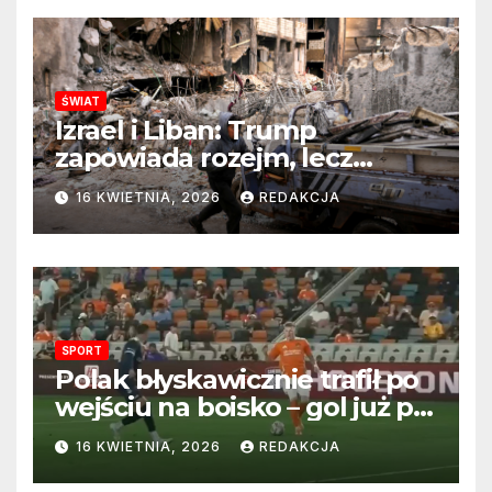
ŚWIAT
Izrael i Liban: Trump
zapowiada rozejm, lecz
perspektywa zakończenia
16 KWIETNIA, 2026
REDAKCJA
wojny wciąż odległa
SPORT
Polak błyskawicznie trafił po
wejściu na boisko – gol już po
22 sekundach!
16 KWIETNIA, 2026
REDAKCJA