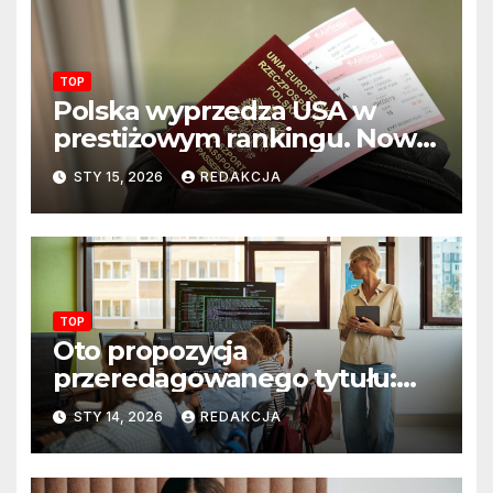
TOP
Polska wyprzedza USA w
prestiżowym rankingu. Nowy
układ sił na świecie?
STY 15, 2026
REDAKCJA
TOP
Oto propozycja
przeredagowanego tytułu:
Resort edukacji szkoli
STY 14, 2026
REDAKCJA
nauczycieli z wykorzystania
sztucznej inteligencji. AI
pojawi się na zajęciach