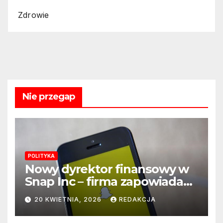
Zdrowie
Nie przegap
POLITYKA
Nowy dyrektor finansowy w
Snap Inc – firma zapowiada
zmianę na kluczowym
20 KWIETNIA, 2026
REDAKCJA
stanowisku